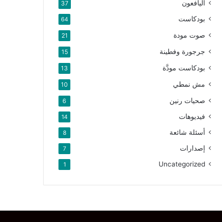
اليافعون
37
بودكاست
64
صوت مودة
21
جرجورة وفطينة
15
بودكاست مودَّة
13
مش نمطي
10
صحيات رنين
6
فيديوهات
14
أسئلة شائعة
8
إصدارات
7
Uncategorized
1