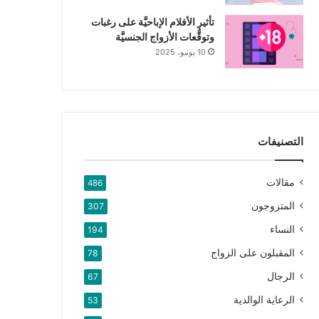
تأثير الأفلام الإباحيَّة على رغبات
وتوقُّعات الأزواج الجنسيَّة
10 يونيو، 2025
التصنيفات
مقالات
486
المتزوجون
307
النساء
194
المقبلون على الزواج
78
الرجال
67
الرعاية الوالدية
53