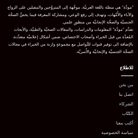
“مودَّة” هي منصَّة باللغة العربيَّة، موجَّهة إلى المتزوِّجين والمقبلين على الزواج
والآباء والأُمَّهات، وتهدف إلى رفع الوعي، ومشاركة المعرفة فيما يخصُّ الصحَّة
الجنسيَّة والصحَّة الإنجابيَّة من منظورٍ علمي.
تقدِّم “مودَّة” المعلومات والدراسات، والمقالات الصحيَّة والطبيَّة، والأبحاث
المُعدَّة من قبل الخبراء وأصحاب الاختصاص، ضمن أشكال إعلاميَّة متعدِّدة،
بالإضافة الى توفير قنوات للتَّواصل مع مجموعةٍ وازنة من الخبراء في مجالات
الصحَّة الجنسيَّة والإنجابيَّة والأُسريَّة.
للاطلاع
من نحن
اتصل بنا
الشركاء
الكتّاب
أكتب معنا
سياسة الخصوصية