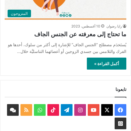
المتزوجون
رايا رضوان
10 أغسطس، 2023
ما تحتاج إلى معرفته عن الجنس الجاف
يُستَخدَم مصطلح “الجنس الجاف” للإشارة إلى أكثر من سلوك، أحدها هو
الفرك والتلامس بين جسدي الزوجين أو أعضائهما التناسليَّة خلال…
أكمل القراءة »
تابعونا
‫X
فيسبوك
‫YouTube
انستقرام
تيلقرام
‫TikTok
واتساب
ملخص
book
الموقع
nnel
Whatsapp