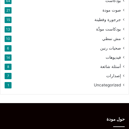
بودكاست
64
صوت مودة
21
جرجورة وفطينة
15
بودكاست مودَّة
13
مش نمطي
10
صحيات رنين
6
فيديوهات
14
أسئلة شائعة
8
إصدارات
7
Uncategorized
1
حول مودة