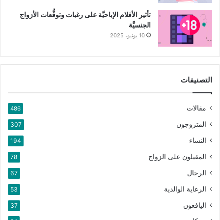
تأثير الأفلام الإباحيَّة على رغبات وتوقُّعات الأزواج
الجنسيَّة
10 يونيو، 2025
التصنيفات
مقالات
486
المتزوجون
307
النساء
194
المقبلون على الزواج
78
الرجال
67
الرعاية الوالدية
53
اليافعون
37