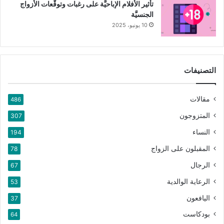
تأثير الأفلام الإباحيَّة على رغبات وتوقُّعات الأزواج
الجنسيَّة
10 يونيو، 2025
التصنيفات
مقالات
486
المتزوجون
307
النساء
194
المقبلون على الزواج
78
الرجال
67
الرعاية الوالدية
53
اليافعون
37
بودكاست
64