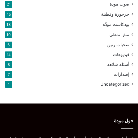
صوت مودة
21
جرجورة وفطينة
15
بودكاست مودَّة
13
مش نمطي
10
صحيات رنين
6
فيديوهات
14
أسئلة شائعة
8
إصدارات
7
Uncategorized
1
حول مودة