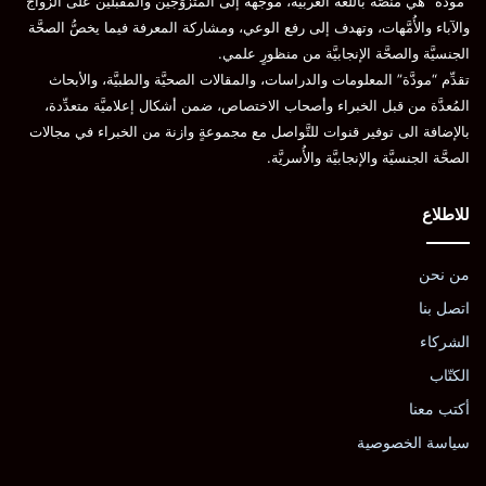
“مودَّة” هي منصَّة باللغة العربيَّة، موجَّهة إلى المتزوِّجين والمقبلين على الزواج
والآباء والأُمَّهات، وتهدف إلى رفع الوعي، ومشاركة المعرفة فيما يخصُّ الصحَّة
الجنسيَّة والصحَّة الإنجابيَّة من منظورٍ علمي.
تقدِّم “مودَّة” المعلومات والدراسات، والمقالات الصحيَّة والطبيَّة، والأبحاث
المُعدَّة من قبل الخبراء وأصحاب الاختصاص، ضمن أشكال إعلاميَّة متعدِّدة،
بالإضافة الى توفير قنوات للتَّواصل مع مجموعةٍ وازنة من الخبراء في مجالات
الصحَّة الجنسيَّة والإنجابيَّة والأُسريَّة.
للاطلاع
من نحن
اتصل بنا
الشركاء
الكتّاب
أكتب معنا
سياسة الخصوصية