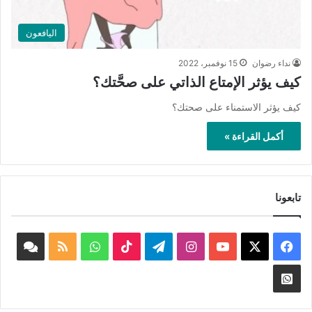
اليافعون
نداء رضوان
15 نوفمبر، 2022
كيف يؤثر الإمتاع الذاتي على صحَّتك؟
كيف يؤثر الاستمناء على صحتك؟
أكمل القراءة »
تابعونا
‫X
فيسبوك
‫YouTube
انستقرام
تيلقرام
‫TikTok
واتساب
ملخص
book
الموقع
nnel
Whatsapp
RSS
Channel