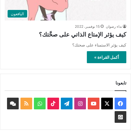
اليافعون
نداء رضوان
15 نوفمبر، 2022
كيف يؤثر الإمتاع الذاتي على صحَّتك؟
كيف يؤثر الاستمناء على صحتك؟
أكمل القراءة »
تابعونا
‫X
فيسبوك
‫YouTube
انستقرام
تيلقرام
‫TikTok
واتساب
ملخص
book
الموقع
nnel
Whatsapp
RSS
Channel