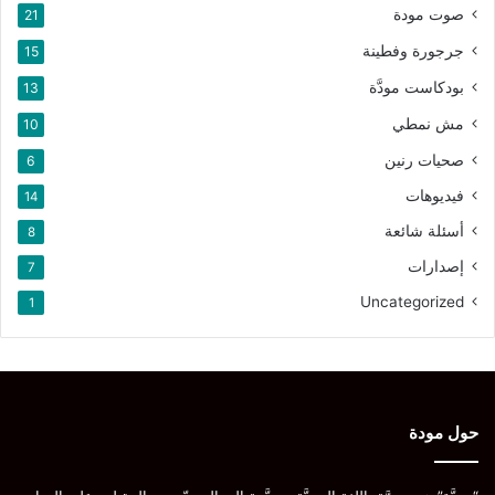
صوت مودة
21
جرجورة وفطينة
15
بودكاست مودَّة
13
مش نمطي
10
صحيات رنين
6
فيديوهات
14
أسئلة شائعة
8
إصدارات
7
Uncategorized
1
حول مودة