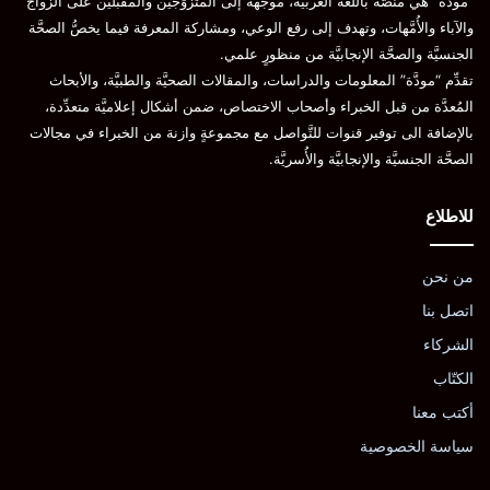
“مودَّة” هي منصَّة باللغة العربيَّة، موجَّهة إلى المتزوِّجين والمقبلين على الزواج
والآباء والأُمَّهات، وتهدف إلى رفع الوعي، ومشاركة المعرفة فيما يخصُّ الصحَّة
الجنسيَّة والصحَّة الإنجابيَّة من منظورٍ علمي.
تقدِّم “مودَّة” المعلومات والدراسات، والمقالات الصحيَّة والطبيَّة، والأبحاث
المُعدَّة من قبل الخبراء وأصحاب الاختصاص، ضمن أشكال إعلاميَّة متعدِّدة،
بالإضافة الى توفير قنوات للتَّواصل مع مجموعةٍ وازنة من الخبراء في مجالات
الصحَّة الجنسيَّة والإنجابيَّة والأُسريَّة.
للاطلاع
من نحن
اتصل بنا
الشركاء
الكتّاب
أكتب معنا
سياسة الخصوصية