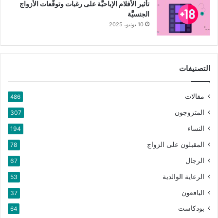
تأثير الأفلام الإباحيَّة على رغبات وتوقُّعات الأزواج
الجنسيَّة
10 يونيو، 2025
التصنيفات
مقالات
486
المتزوجون
307
النساء
194
المقبلون على الزواج
78
الرجال
67
الرعاية الوالدية
53
اليافعون
37
بودكاست
64