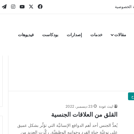
‫X
فيسبوك
‫YouTube
انستقر
تي
 الخصوصية
مقالات
خدمات
إصدارات
بودكاست
فيديوهات
ج
ليث عودة
23 ديسمبر، 2022
القلق من العلاقات الجنسية
يُعدُّ الجنس أحد أهم الدوافع الإنسانيَّة التي تؤثِّر بشكل عميق
على نوعيَّة حياة الفرد وجوانبه الوظيفيَّة. ركَّزت العديد من