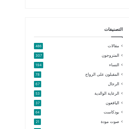
التصنيفات
مقالات
486
المتزوجون
307
النساء
194
المقبلون على الزواج
78
الرجال
67
الرعاية الوالدية
53
اليافعون
37
بودكاست
64
صوت مودة
21