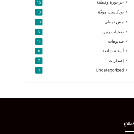
جرجورة وفطينة
15
بودكاست مودَّة
13
مش نمطي
10
صحيات رنين
6
فيديوهات
14
أسئلة شائعة
8
إصدارات
7
Uncategorized
1
اطلاع