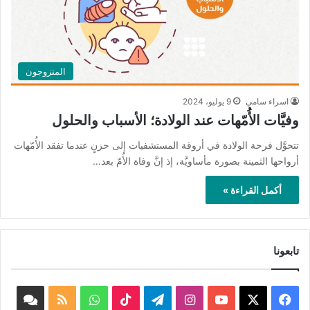
المتزوجون
اسراء سامي
9 يوليو، 2024
وفيَّات الأُمّهات عند الولادة؛ الأسباب والحلول
تتحوَّل فرحة الولادة في أروقة المستشفيات إلى حزنٍ عندما تفقد الأُمّهات
أرواحها الثمينة بصورة مأساويَّة، إذ إنَّ وفاة الأُمّ بعد…
أكمل القراءة »
تابعونا
‫X
فيسبوك
‫YouTube
انستقرام
تيلقرام
‫TikTok
واتساب
ملخص
book