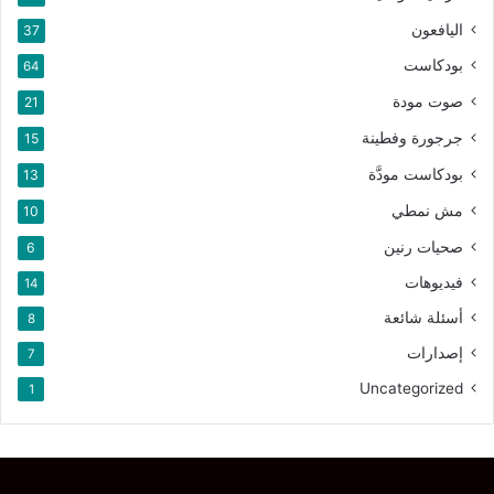
اليافعون
37
بودكاست
64
صوت مودة
21
جرجورة وفطينة
15
بودكاست مودَّة
13
مش نمطي
10
صحيات رنين
6
فيديوهات
14
أسئلة شائعة
8
إصدارات
7
Uncategorized
1