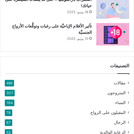
حياتك!
18 يونيو، 2025
تأثير الأفلام الإباحيَّة على رغبات وتوقُّعات الأزواج
الجنسيَّة
10 يونيو، 2025
التصنيفات
مقالات
486
المتزوجون
307
النساء
194
المقبلون على الزواج
78
الرجال
67
الرعاية الوالدية
53