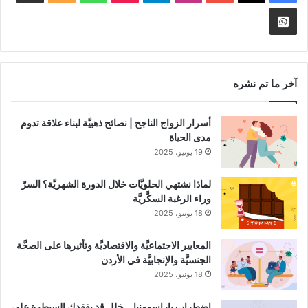
الموقع
nnel
Whatsapp
RSS
Channel
آخر ما تم نشره
أسرار الزواج الناجح | نصائح ذهبيَّة لبناء علاقة تدوم
مدى الحياة
19 يونيو، 2025
لماذا نشتهي الحلويَّات خلال الدورة الشهريَّة؟ السرّ
وراء الرغبة السكَّريَّة
18 يونيو، 2025
المعايير الاجتماعيَّة والاقتصاديَّة وتأثيرها على الصحَّة
الجنسيَّة والإنجابيَّة في الأردن
18 يونيو، 2025
اضطراب باراسومنيا .. خلل قد يفقدك السيطرة على