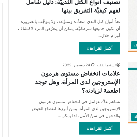
تصنيف أنواع الكتل الثدييَّة: دليل شامل
لفهم كيفيَّة التفريق بينها
تعدُّ أنواع كتل الثدي متعدِّدة ومتنوِّعة، ولا يتوجَّب بالضرورة
أن تكون جميعها سرطانيَّة. يمكن أن يتعرَّض المرء لاكتشاف
أورام خلال…
ء
أكمل القراءة »
تسنيم الفقيه
24 ديسمبر، 2022
علامات انخفاض مستوى هرمون
الإستروجين لدى المرأة، وهل توجد
اطعمة لزيادته؟
تساهم عدَّة عوامل في انخفاض مستوى هرمون
الإستروجين لدى المرأة، ومن أبرزها انقطاع الحيض
والدخول في سنِّ الأمل، لذا يمكن…
ء
أكمل القراءة »