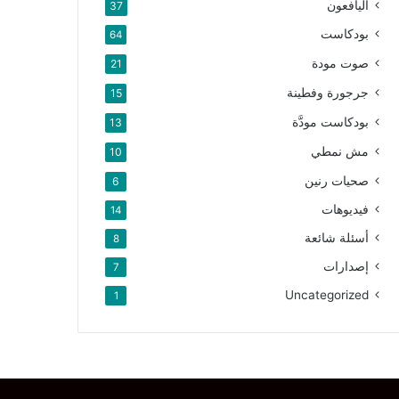
اليافعون
37
بودكاست
64
صوت مودة
21
جرجورة وفطينة
15
بودكاست مودَّة
13
مش نمطي
10
صحيات رنين
6
فيديوهات
14
أسئلة شائعة
8
إصدارات
7
Uncategorized
1