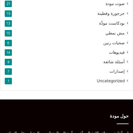
صوت مودة
21
جرجورة وفطينة
15
بودكاست مودَّة
13
مش نمطي
10
صحيات رنين
6
فيديوهات
14
أسئلة شائعة
8
إصدارات
7
Uncategorized
1
حول مودة