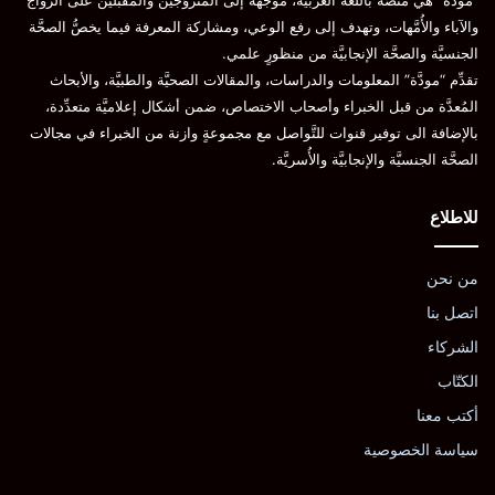
“مودَّة” هي منصَّة باللغة العربيَّة، موجَّهة إلى المتزوِّجين والمقبلين على الزواج
والآباء والأُمَّهات، وتهدف إلى رفع الوعي، ومشاركة المعرفة فيما يخصُّ الصحَّة
الجنسيَّة والصحَّة الإنجابيَّة من منظورٍ علمي.
تقدِّم “مودَّة” المعلومات والدراسات، والمقالات الصحيَّة والطبيَّة، والأبحاث
المُعدَّة من قبل الخبراء وأصحاب الاختصاص، ضمن أشكال إعلاميَّة متعدِّدة،
بالإضافة الى توفير قنوات للتَّواصل مع مجموعةٍ وازنة من الخبراء في مجالات
الصحَّة الجنسيَّة والإنجابيَّة والأُسريَّة.
للاطلاع
من نحن
اتصل بنا
الشركاء
الكتّاب
أكتب معنا
سياسة الخصوصية