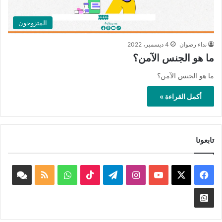
المتزوجون
نداء رضوان
4 ديسمبر، 2022
ما هو الجنس الآمن؟
ما هو الجنس الآمن؟
أكمل القراءة »
تابعونا
‫X
فيسبوك
‫YouTube
انستقرام
تيلقرام
‫TikTok
واتساب
ملخص
book
الموقع
nnel
Whatsapp
RSS
Channel