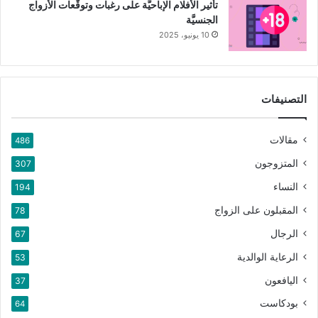
تأثير الأفلام الإباحيَّة على رغبات وتوقُّعات الأزواج
الجنسيَّة
10 يونيو، 2025
التصنيفات
مقالات
486
المتزوجون
307
النساء
194
المقبلون على الزواج
78
الرجال
67
الرعاية الوالدية
53
اليافعون
37
بودكاست
64