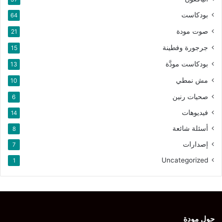
بودكاست
64
صوت مودة
21
جرجورة وفطينة
15
بودكاست مودَّة
13
مش نمطي
10
صحيات رنين
6
فيديوهات
14
أسئلة شائعة
8
إصدارات
7
Uncategorized
1
حول مودة