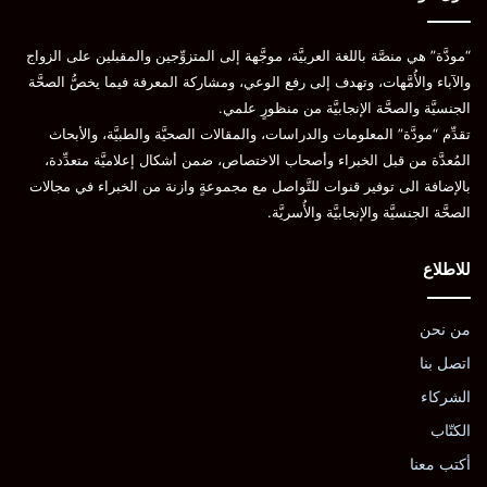
“مودَّة” هي منصَّة باللغة العربيَّة، موجَّهة إلى المتزوِّجين والمقبلين على الزواج
والآباء والأُمَّهات، وتهدف إلى رفع الوعي، ومشاركة المعرفة فيما يخصُّ الصحَّة
الجنسيَّة والصحَّة الإنجابيَّة من منظورٍ علمي.
تقدِّم “مودَّة” المعلومات والدراسات، والمقالات الصحيَّة والطبيَّة، والأبحاث
المُعدَّة من قبل الخبراء وأصحاب الاختصاص، ضمن أشكال إعلاميَّة متعدِّدة،
بالإضافة الى توفير قنوات للتَّواصل مع مجموعةٍ وازنة من الخبراء في مجالات
الصحَّة الجنسيَّة والإنجابيَّة والأُسريَّة.
للاطلاع
من نحن
اتصل بنا
الشركاء
الكتّاب
أكتب معنا