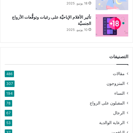
18 يونيو، 2025
تأثير الأفلام الإباحيَّة على رغبات وتوقُّعات الأزواج
الجنسيَّة
10 يونيو، 2025
التصنيفات
مقالات
486
المتزوجون
307
النساء
194
المقبلون على الزواج
78
الرجال
67
الرعاية الوالدية
53
اليافعون
37