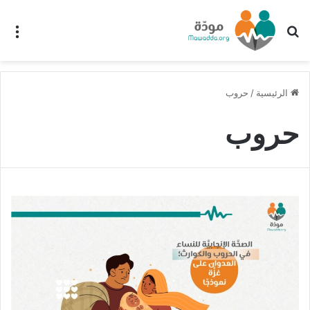
بحث عن
الق
الرئيسية
/
حروب
حروب