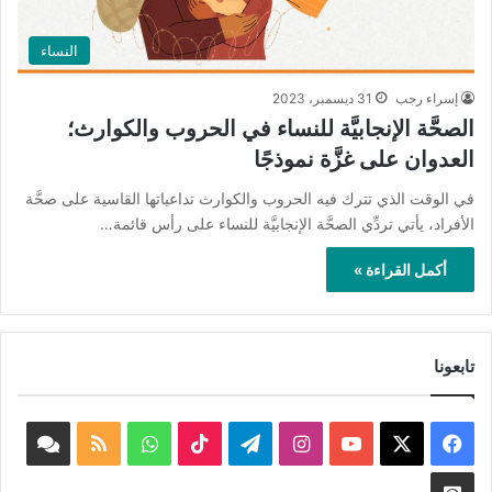
النساء
إسراء رجب
31 ديسمبر، 2023
الصحَّة الإنجابيَّة للنساء في الحروب والكوارث؛
العدوان على غزَّة نموذجًا
في الوقت الذي تترك فيه الحروب والكوارث تداعياتها القاسية على صحَّة
الأفراد، يأتي تردِّي الصحَّة الإنجابيَّة للنساء على رأس قائمة…
أكمل القراءة »
تابعونا
‫X
فيسبوك
‫YouTube
انستقرام
تيلقرام
‫TikTok
واتساب
ملخص
book
الموقع
nnel