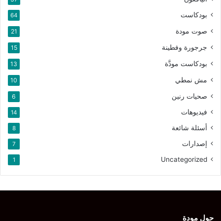
بودكاست
64
صوت مودة
21
جرجورة وفطينة
15
بودكاست مودَّة
13
مش نمطي
10
صحيات رنين
6
فيديوهات
14
أسئلة شائعة
8
إصدارات
7
Uncategorized
1
حول مودة