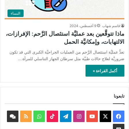
النساء
قاسم شهاب
9 أغسطس، 2024
ماذا تتوقَّعين بعد عمليَّة استئصال الرَّحم: الإفرازات،
الالتهابات، وإمكانيَّة الحمل
تعدُّ عمليَّة استئصال الرَّحم من العمليات الجراحيَّة الكبرى التي قد تكون
ضروريَّة لعلاج حالات طبيَّة مثل سرطان الجهاز التناسلي للمرأة.…
أكمل القراءة »
تابعونا
‫X
فيسبوك
‫YouTube
انستقرام
تيلقرام
‫TikTok
واتساب
ملخص
book
الموقع
nnel