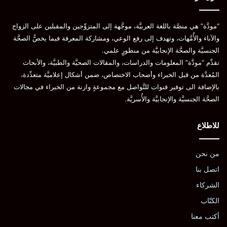
“مودَّة” هي منصَّة باللغة العربيَّة، موجَّهة إلى المتزوِّجين والمقبلين على الزواج
والآباء والأُمَّهات، وتهدف إلى رفع الوعي، ومشاركة المعرفة فيما يخصُّ الصحَّة
الجنسيَّة والصحَّة الإنجابيَّة من منظورٍ علمي.
تقدِّم “مودَّة” المعلومات والدراسات، والمقالات الصحيَّة والطبيَّة، والأبحاث
المُعدَّة من قبل الخبراء وأصحاب الاختصاص، ضمن أشكال إعلاميَّة متعدِّدة،
بالإضافة الى توفير قنوات للتَّواصل مع مجموعةٍ وازنة من الخبراء في مجالات
الصحَّة الجنسيَّة والإنجابيَّة والأُسريَّة.
للاطلاع
من نحن
اتصل بنا
الشركاء
الكتّاب
أكتب معنا