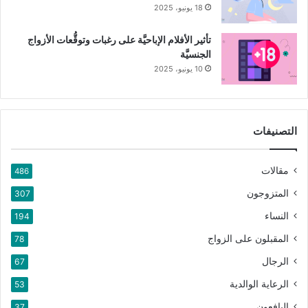
18 يونيو، 2025
تأثير الأفلام الإباحيَّة على رغبات وتوقُّعات الأزواج
الجنسيَّة
10 يونيو، 2025
التصنيفات
مقالات
486
المتزوجون
307
النساء
194
المقبلون على الزواج
78
الرجال
67
الرعاية الوالدية
53
اليافعون
37