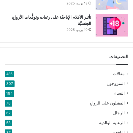
18 يونيو، 2025
تأثير الأفلام الإباحيَّة على رغبات وتوقُّعات الأزواج
الجنسيَّة
10 يونيو، 2025
التصنيفات
مقالات
486
المتزوجون
307
النساء
194
المقبلون على الزواج
78
الرجال
67
الرعاية الوالدية
53
اليافعون
37