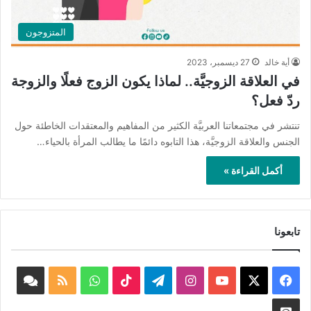
المتزوجون
أية خالد
27 ديسمبر، 2023
في العلاقة الزوجيَّة.. لماذا يكون الزوج فعلًا والزوجة
ردّ فعل؟
تنتشر في مجتمعاتنا العربيَّة الكثير من المفاهيم والمعتقدات الخاطئة حول
الجنس والعلاقة الزوجيَّة، هذا التابوه دائمًا ما يطالب المرأة بالحياء…
أكمل القراءة »
تابعونا
‫X
فيسبوك
‫YouTube
انستقرام
تيلقرام
‫TikTok
واتساب
ملخص
book
الموقع
nnel