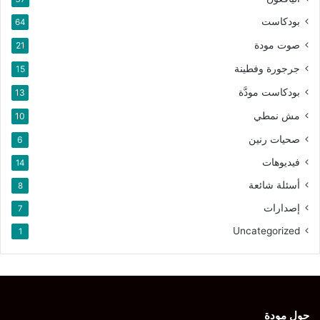
بودكاست
64
صوت مودة
21
جرجورة وفطينة
15
بودكاست مودَّة
13
مش نمطي
10
صحيات رنين
6
فيديوهات
14
أسئلة شائعة
8
إصدارات
7
Uncategorized
1
حول مودة