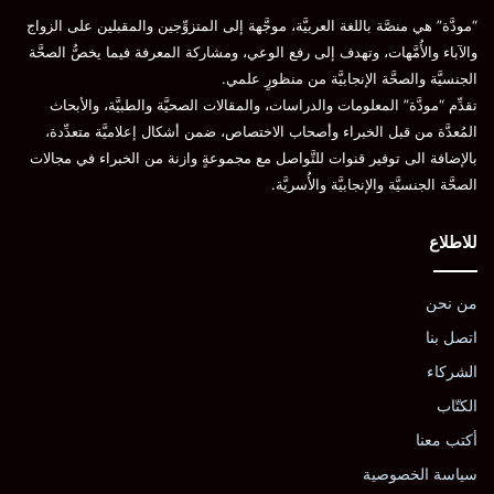
“مودَّة” هي منصَّة باللغة العربيَّة، موجَّهة إلى المتزوِّجين والمقبلين على الزواج
والآباء والأُمَّهات، وتهدف إلى رفع الوعي، ومشاركة المعرفة فيما يخصُّ الصحَّة
الجنسيَّة والصحَّة الإنجابيَّة من منظورٍ علمي.
تقدِّم “مودَّة” المعلومات والدراسات، والمقالات الصحيَّة والطبيَّة، والأبحاث
المُعدَّة من قبل الخبراء وأصحاب الاختصاص، ضمن أشكال إعلاميَّة متعدِّدة،
بالإضافة الى توفير قنوات للتَّواصل مع مجموعةٍ وازنة من الخبراء في مجالات
الصحَّة الجنسيَّة والإنجابيَّة والأُسريَّة.
للاطلاع
من نحن
اتصل بنا
الشركاء
الكتّاب
أكتب معنا
سياسة الخصوصية