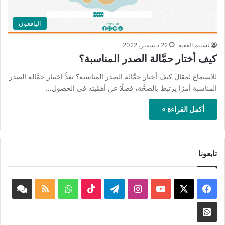
اليافعون
تسنيم الفقيه
22 ديسمبر، 2022
كيف أختار حمَّالة الصدر المناسبة؟
للاستماع لمقال كيف أختار حمَّالة الصدر المناسبة؟ يعدُّ اختيار حمَّالة الصدر
المناسبة أمرًا يرتبط بالصحَّة، فضلًا عن أهمِّيته في الحصول…
أكمل القراءة »
تابعونا
‫X
فيسبوك
‫YouTube
انستقرام
تيلقرام
‫TikTok
واتساب
ملخص
book
الموقع
nnel
Whatsapp