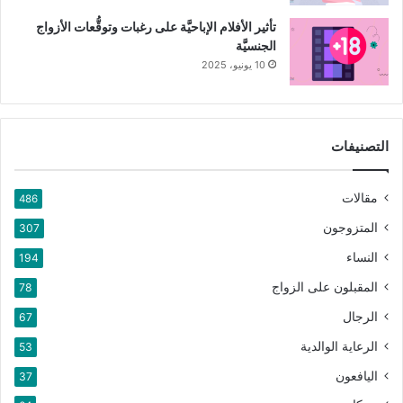
تأثير الأفلام الإباحيَّة على رغبات وتوقُّعات الأزواج
الجنسيَّة
10 يونيو، 2025
التصنيفات
مقالات
486
المتزوجون
307
النساء
194
المقبلون على الزواج
78
الرجال
67
الرعاية الوالدية
53
اليافعون
37