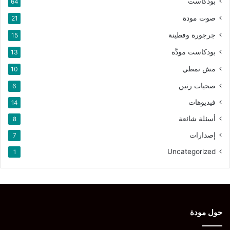
بودكاست
64
صوت مودة
21
جرجورة وفطينة
15
بودكاست مودَّة
13
مش نمطي
10
صحيات رنين
6
فيديوهات
14
أسئلة شائعة
8
إصدارات
7
Uncategorized
1
حول مودة