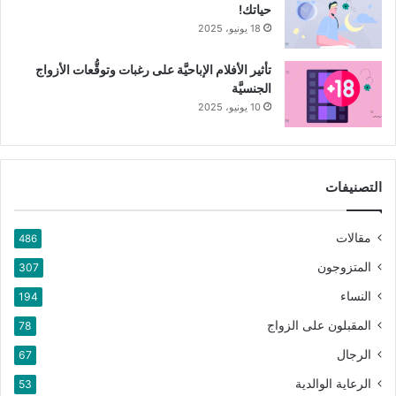
حياتك!
18 يونيو، 2025
تأثير الأفلام الإباحيَّة على رغبات وتوقُّعات الأزواج
الجنسيَّة
10 يونيو، 2025
التصنيفات
مقالات
486
المتزوجون
307
النساء
194
المقبلون على الزواج
78
الرجال
67
الرعاية الوالدية
53