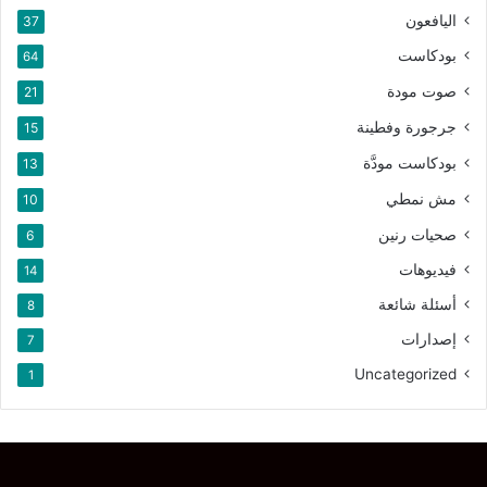
اليافعون
37
بودكاست
64
صوت مودة
21
جرجورة وفطينة
15
بودكاست مودَّة
13
مش نمطي
10
صحيات رنين
6
فيديوهات
14
أسئلة شائعة
8
إصدارات
7
Uncategorized
1