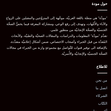
حول مودة
“مودَّة” هي منصَّة باللغة العربيَّة، موجَّهة إلى المتزوِّجين والمقبلين على الزواج
والآباء والأُمَّهات، وتهدف إلى رفع الوعي، ومشاركة المعرفة فيما يخصُّ الصحَّة
الجنسيَّة والصحَّة الإنجابيَّة من منظورٍ علمي.
تقدِّم “مودَّة” المعلومات والدراسات، والمقالات الصحيَّة والطبيَّة، والأبحاث
المُعدَّة من قبل الخبراء وأصحاب الاختصاص، ضمن أشكال إعلاميَّة متعدِّدة،
بالإضافة الى توفير قنوات للتَّواصل مع مجموعةٍ وازنة من الخبراء في مجالات
الصحَّة الجنسيَّة والإنجابيَّة والأُسريَّة.
للاطلاع
من نحن
اتصل بنا
الشركاء
الكتّاب