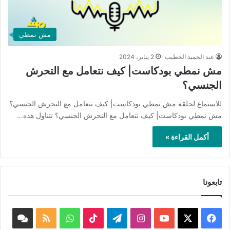
مش نمطي
عبد الحميد الخطيب
2 يناير، 2024
مش نمطي بودكاست| كيف نتعامل مع التحرش
الجنسي؟
للاستماع لحلقة مش نمطي بودكاست| كيف نتعامل مع التحرش الجنسي؟
مش نمطي بودكاست| كيف نتعامل مع التحرش الجنسي؟ تتناول هذه…
أكمل القراءة »
تابعونا
‫X
فيسبوك
‫YouTube
انستقرام
تيلقرام
‫TikTok
واتساب
ملخص
book