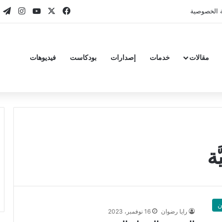
‫X
فيسبوك
‫YouTube
انستقر
تي
 الخصوصية
مقالات
خدمات
إصدارات
بودكاست
فيديوهات
ة
ن
رايا رضوان
16 نوفمبر، 2023