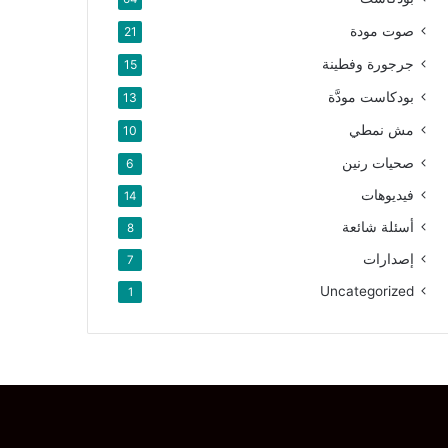
صوت مودة
21
جرجورة وفطينة
15
بودكاست مودَّة
13
مش نمطي
10
صحيات رنين
6
فيديوهات
14
أسئلة شائعة
8
إصدارات
7
Uncategorized
1