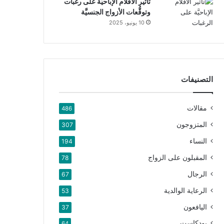
تأثير الأفلام الإباحيَّة على رغبات
وتوقُّعات الأزواج الجنسيَّة
10 يونيو، 2025
التصنيفات
مقالات
486
المتزوجون
307
النساء
194
المقبلون على الزواج
78
الرجال
67
الرعاية الوالدية
53
اليافعون
37
بودكاست
64