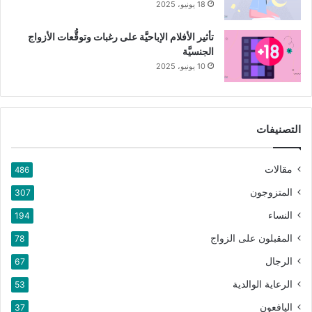
18 يونيو، 2025
تأثير الأفلام الإباحيَّة على رغبات وتوقُّعات الأزواج
الجنسيَّة
10 يونيو، 2025
التصنيفات
مقالات
486
المتزوجون
307
النساء
194
المقبلون على الزواج
78
الرجال
67
الرعاية الوالدية
53
اليافعون
37