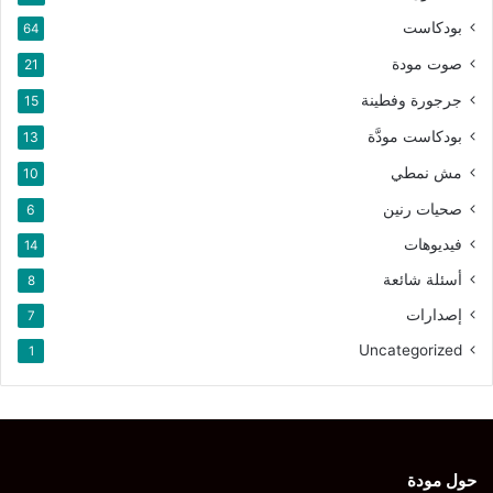
بودكاست
64
صوت مودة
21
جرجورة وفطينة
15
بودكاست مودَّة
13
مش نمطي
10
صحيات رنين
6
فيديوهات
14
أسئلة شائعة
8
إصدارات
7
Uncategorized
1
حول مودة