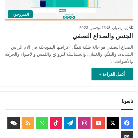
المتزوجون
رايا رضوان
16 نوفمبر، 2023
الجنس والصداع النصفي
الصداع النصفي هو حالة طبيَّة تتمثَّل أعراضها النموذجيَّة في آلام الرأس
الشديدة، والتقيُّؤ، والغثيان، والحساسيَّة للروائح واللمس والأضواء والحركة
والأصوات.…
أكمل القراءة »
تابعونا
‫X
فيسبوك
‫YouTube
انستقرام
تيلقرام
‫TikTok
واتساب
ملخص
book
الموقع
nnel
Whatsapp