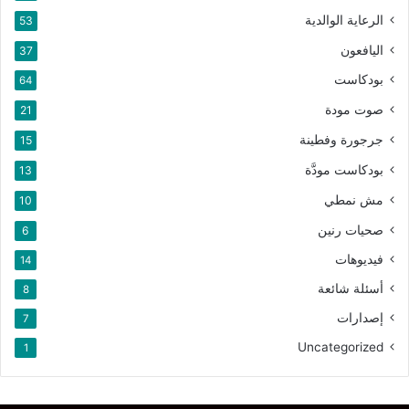
الرعاية الوالدية
53
اليافعون
37
بودكاست
64
صوت مودة
21
جرجورة وفطينة
15
بودكاست مودَّة
13
مش نمطي
10
صحيات رنين
6
فيديوهات
14
أسئلة شائعة
8
إصدارات
7
Uncategorized
1