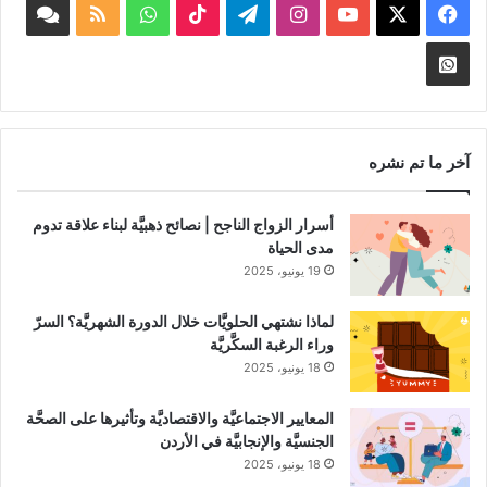
‫X
فيسبوك
‫YouTube
انستقرام
تيلقرام
‫TikTok
واتساب
ملخص
book
الموقع
nnel
Whatsapp
RSS
Channel
آخر ما تم نشره
أسرار الزواج الناجح | نصائح ذهبيَّة لبناء علاقة تدوم
مدى الحياة
19 يونيو، 2025
لماذا نشتهي الحلويَّات خلال الدورة الشهريَّة؟ السرّ
وراء الرغبة السكَّريَّة
18 يونيو، 2025
المعايير الاجتماعيَّة والاقتصاديَّة وتأثيرها على الصحَّة
الجنسيَّة والإنجابيَّة في الأردن
18 يونيو، 2025