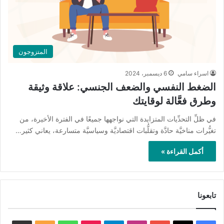
المتزوجون
اسراء سامي
6 ديسمبر، 2024
الضغط النفسي والضعف الجنسي: علاقة وثيقة
وطرق فعَّالة لوقايتك
في ظلِّ التحدِّيات المتزايدة التي نواجهها جميعًا في الفترة الأخيرة، من
تغيُّرات مناخيَّة حادَّة وتقلُّبات اقتصاديَّة وسياسيَّة متسارعة، يعاني كثير…
أكمل القراءة »
تابعونا