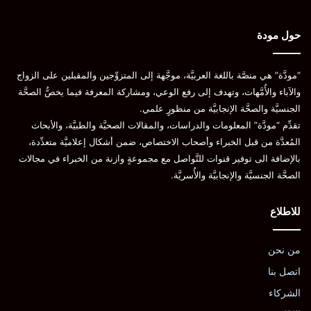
حول مودة
“مودَّة” هي منصَّة باللغة العربيَّة، موجَّهة إلى المتزوِّجين والمقبلين على الزواج
والآباء والأُمَّهات، وتهدف إلى رفع الوعي، ومشاركة المعرفة فيما يخصُّ الصحَّة
الجنسيَّة والصحَّة الإنجابيَّة من منظورٍ علمي.
تقدِّم “مودَّة” المعلومات والدراسات، والمقالات الصحيَّة والطبيَّة، والأبحاث
المُعدَّة من قبل الخبراء وأصحاب الاختصاص، ضمن أشكال إعلاميَّة متعدِّدة،
بالإضافة الى توفير قنوات للتَّواصل مع مجموعةٍ وازنة من الخبراء في مجالات
الصحَّة الجنسيَّة والإنجابيَّة والأُسريَّة.
للاطلاع
من نحن
اتصل بنا
الشركاء