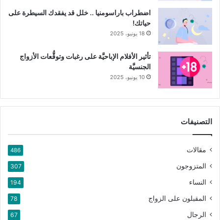
اضطراب باراسومنيا .. خلل قد يفقدك السيطرة على
حياتك!
18 يونيو، 2025
تأثير الأفلام الإباحيَّة على رغبات وتوقُّعات الأزواج
الجنسيَّة
10 يونيو، 2025
التصنيفات
مقالات
486
المتزوجون
307
النساء
194
المقبلون على الزواج
78
الرجال
67