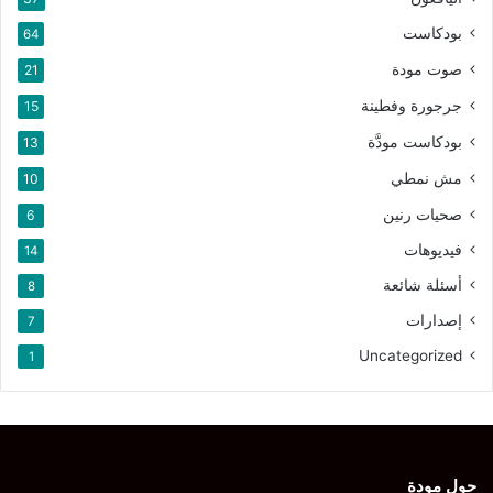
بودكاست
64
صوت مودة
21
جرجورة وفطينة
15
بودكاست مودَّة
13
مش نمطي
10
صحيات رنين
6
فيديوهات
14
أسئلة شائعة
8
إصدارات
7
Uncategorized
1
حول مودة