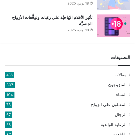
18 يونيو، 2025
تأثير الأفلام الإباحيَّة على رغبات وتوقُّعات الأزواج
الجنسيَّة
10 يونيو، 2025
التصنيفات
مقالات
486
المتزوجون
307
النساء
194
المقبلون على الزواج
78
الرجال
67
الرعاية الوالدية
53
اليافعون
37