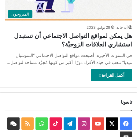
المتزوجون
أية خالد
29 يوليو، 2023
هل يمكن لمواقع التواصل الاجتماعي أن تستبدل
استشاري العلاقات الزوجيَّة؟
في السنوات الأخيرة، أصبحت مواقع التواصل الاجتماعي “السوشيال
ميديا” تلعب في حياة الأفراد دورًا أكبر من كونها مُجرَّد مساحة لتواصل…
أكمل القراءة »
تابعونا
‫X
فيسبوك
‫YouTube
انستقرام
تيلقرام
‫TikTok
واتساب
ملخص
book
الموقع
nnel