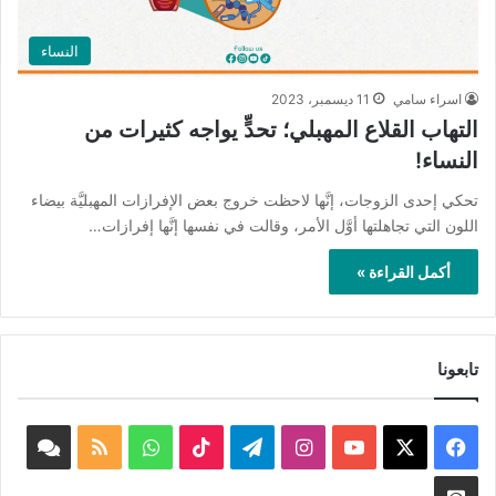
النساء
اسراء سامي
11 ديسمبر، 2023
التهاب القلاع المهبلي؛ تحدٍّ يواجه كثيرات من
النساء!
تحكي إحدى الزوجات، إنَّها لاحظت خروج بعض الإفرازات المهبليَّة بيضاء
اللون التي تجاهلتها أوَّل الأمر، وقالت في نفسها إنَّها إفرازات…
أكمل القراءة »
تابعونا
‫X
فيسبوك
‫YouTube
انستقرام
تيلقرام
‫TikTok
واتساب
ملخص
book
الموقع
nnel