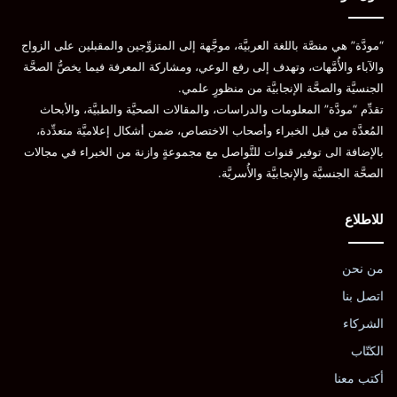
“مودَّة” هي منصَّة باللغة العربيَّة، موجَّهة إلى المتزوِّجين والمقبلين على الزواج
والآباء والأُمَّهات، وتهدف إلى رفع الوعي، ومشاركة المعرفة فيما يخصُّ الصحَّة
الجنسيَّة والصحَّة الإنجابيَّة من منظورٍ علمي.
تقدِّم “مودَّة” المعلومات والدراسات، والمقالات الصحيَّة والطبيَّة، والأبحاث
المُعدَّة من قبل الخبراء وأصحاب الاختصاص، ضمن أشكال إعلاميَّة متعدِّدة،
بالإضافة الى توفير قنوات للتَّواصل مع مجموعةٍ وازنة من الخبراء في مجالات
الصحَّة الجنسيَّة والإنجابيَّة والأُسريَّة.
للاطلاع
من نحن
اتصل بنا
الشركاء
الكتّاب
أكتب معنا