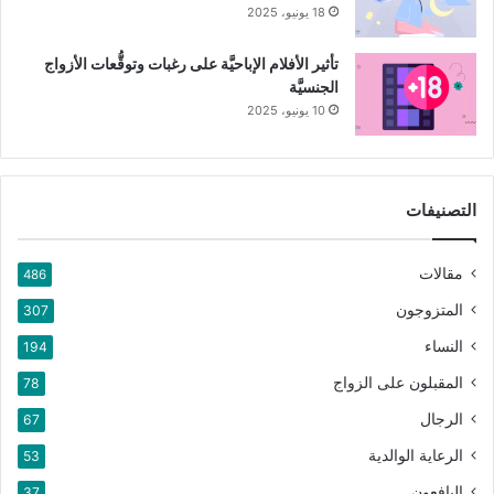
18 يونيو، 2025
تأثير الأفلام الإباحيَّة على رغبات وتوقُّعات الأزواج
الجنسيَّة
10 يونيو، 2025
التصنيفات
مقالات
486
المتزوجون
307
النساء
194
المقبلون على الزواج
78
الرجال
67
الرعاية الوالدية
53
اليافعون
37