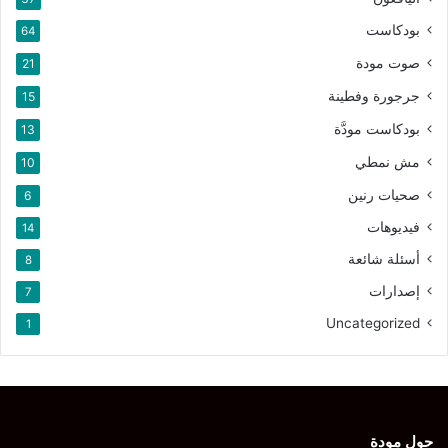
بودكاست
64
صوت مودة
21
جرجورة وفطينة
15
بودكاست مودَّة
13
مش نمطي
10
صحيات رنين
6
فيديوهات
14
أسئلة شائعة
8
إصدارات
7
Uncategorized
1
حول مودة