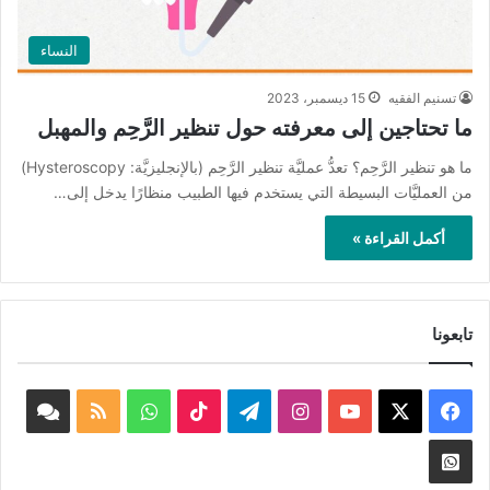
النساء
تسنيم الفقيه
15 ديسمبر، 2023
ما تحتاجين إلى معرفته حول تنظير الرَّحِم والمهبل
ما هو تنظير الرَّحِم؟ تعدُّ عمليَّة تنظير الرَّحِم (بالإنجليزيَّة: Hysteroscopy)
من العمليَّات البسيطة التي يستخدم فيها الطبيب منظارًا يدخل إلى…
أكمل القراءة »
تابعونا
‫X
فيسبوك
‫YouTube
انستقرام
تيلقرام
‫TikTok
واتساب
ملخص
book
الموقع
nnel
Whatsapp