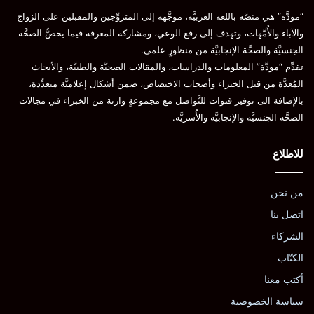
“مودَّة” هي منصَّة باللغة العربيَّة، موجَّهة إلى المتزوِّجين والمقبلين على الزواج
والآباء والأُمَّهات، وتهدف إلى رفع الوعي، ومشاركة المعرفة فيما يخصُّ الصحَّة
الجنسيَّة والصحَّة الإنجابيَّة من منظورٍ علمي.
تقدِّم “مودَّة” المعلومات والدراسات، والمقالات الصحيَّة والطبيَّة، والأبحاث
المُعدَّة من قبل الخبراء وأصحاب الاختصاص، ضمن أشكال إعلاميَّة متعدِّدة،
بالإضافة الى توفير قنوات للتَّواصل مع مجموعةٍ وازنة من الخبراء في مجالات
الصحَّة الجنسيَّة والإنجابيَّة والأُسريَّة.
للاطلاع
من نحن
اتصل بنا
الشركاء
الكتّاب
أكتب معنا
سياسة الخصوصية