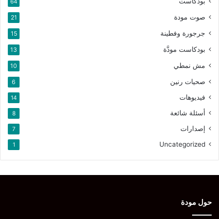
بودكاست
64
صوت مودة
21
جرجورة وفطينة
15
بودكاست مودَّة
13
مش نمطي
10
صحيات رنين
6
فيديوهات
14
أسئلة شائعة
8
إصدارات
7
Uncategorized
1
حول مودة