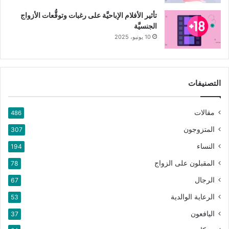
تأثير الأفلام الإباحيَّة على رغبات وتوقُّعات الأزواج
الجنسيَّة
10 يونيو، 2025
التصنيفات
مقالات
486
المتزوجون
307
النساء
194
المقبلون على الزواج
78
الرجال
67
الرعاية الوالدية
53
اليافعون
37