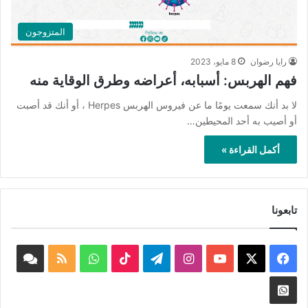
المتزوجون
رايا رضوان
8 مايو، 2023
فهم الهربس: أسبابه، أعراضه وطرق الوقاية منه
لا بد أنك سمعت يومًا ما عن فيروس الهربس Herpes ، أو أنك قد أصبت
أو أصيب به أحد المحيطين…
أكمل القراءة »
تابعونا
‫X
فيسبوك
‫YouTube
انستقرام
تيلقرام
‫TikTok
واتساب
ملخص
book
الموقع
nnel
Whatsapp