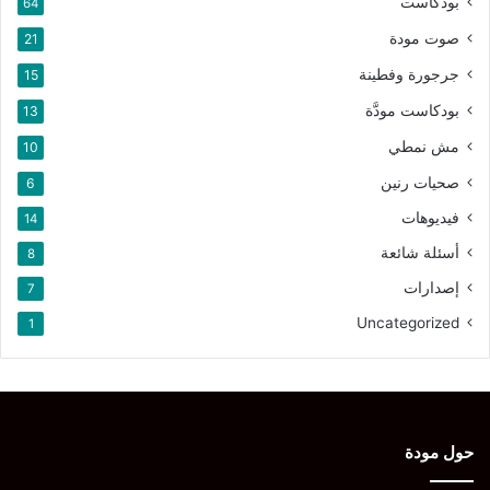
بودكاست
64
صوت مودة
21
جرجورة وفطينة
15
بودكاست مودَّة
13
مش نمطي
10
صحيات رنين
6
فيديوهات
14
أسئلة شائعة
8
إصدارات
7
Uncategorized
1
حول مودة