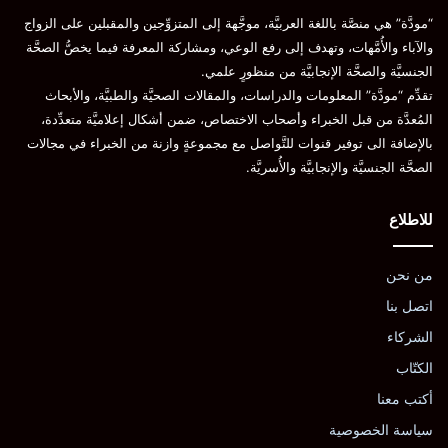
“مودَّة” هي منصَّة باللغة العربيَّة، موجَّهة إلى المتزوِّجين والمقبلين على الزواج
والآباء والأُمَّهات، وتهدف إلى رفع الوعي، ومشاركة المعرفة فيما يخصُّ الصحَّة
الجنسيَّة والصحَّة الإنجابيَّة من منظورٍ علمي.
تقدِّم “مودَّة” المعلومات والدراسات، والمقالات الصحيَّة والطبيَّة، والأبحاث
المُعدَّة من قبل الخبراء وأصحاب الاختصاص، ضمن أشكال إعلاميَّة متعدِّدة،
بالإضافة الى توفير قنوات للتَّواصل مع مجموعةٍ وازنة من الخبراء في مجالات
الصحَّة الجنسيَّة والإنجابيَّة والأُسريَّة.
للاطلاع
من نحن
اتصل بنا
الشركاء
الكتّاب
أكتب معنا
سياسة الخصوصية