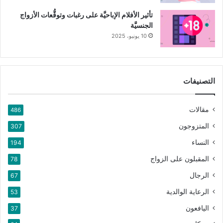
تأثير الأفلام الإباحيَّة على رغبات وتوقُّعات الأزواج
الجنسيَّة
10 يونيو، 2025
التصنيفات
مقالات
486
المتزوجون
307
النساء
194
المقبلون على الزواج
78
الرجال
67
الرعاية الوالدية
53
اليافعون
37