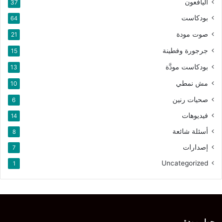
اليافعون
37
بودكاست
64
صوت مودة
21
جرجورة وفطينة
15
بودكاست مودَّة
13
مش نمطي
10
صحيات رنين
6
فيديوهات
14
أسئلة شائعة
8
إصدارات
7
Uncategorized
1
حول مودة