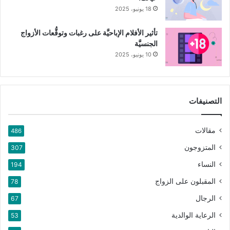
18 يونيو، 2025
تأثير الأفلام الإباحيَّة على رغبات وتوقُّعات الأزواج
الجنسيَّة
10 يونيو، 2025
التصنيفات
مقالات
486
المتزوجون
307
النساء
194
المقبلون على الزواج
78
الرجال
67
الرعاية الوالدية
53