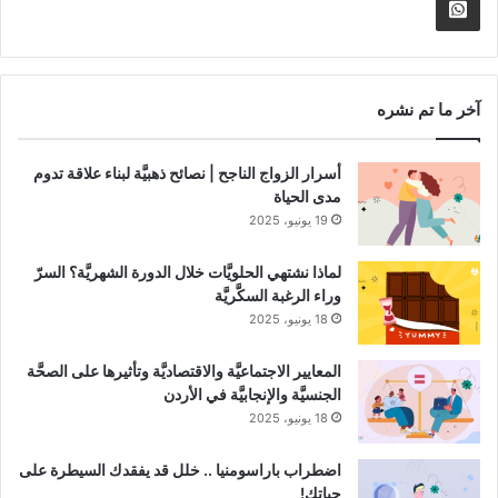
الموقع
nnel
Whatsapp
RSS
Channel
آخر ما تم نشره
أسرار الزواج الناجح | نصائح ذهبيَّة لبناء علاقة تدوم
مدى الحياة
19 يونيو، 2025
لماذا نشتهي الحلويَّات خلال الدورة الشهريَّة؟ السرّ
وراء الرغبة السكَّريَّة
18 يونيو، 2025
المعايير الاجتماعيَّة والاقتصاديَّة وتأثيرها على الصحَّة
الجنسيَّة والإنجابيَّة في الأردن
18 يونيو، 2025
اضطراب باراسومنيا .. خلل قد يفقدك السيطرة على
حياتك!