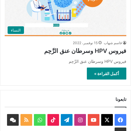
النساء
قاسم شهاب
15 نوفمبر، 2022
فيروس HPV وسرطان عنق الرَّحِم
فيروس HPV وسرطان عنق الرَّحِم
أكمل القراءة »
تابعونا
‫X
فيسبوك
‫YouTube
انستقرام
تيلقرام
‫TikTok
واتساب
ملخص
book