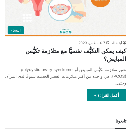
النساء
أية خالد
7 أغسطس، 2023
كيف يمكن التكيُّف نفسيًّا مع متلازمة تكيُّس
المبايض؟
تعتبر متلازمة تكيُّس المبايض أو polycystic ovary syndrome
(PCOS)، هي واحدة من أكثر متلازمات العصر الحديث شيوعًا لدى المرأة،
وحتى…
أكمل القراءة »
تابعونا