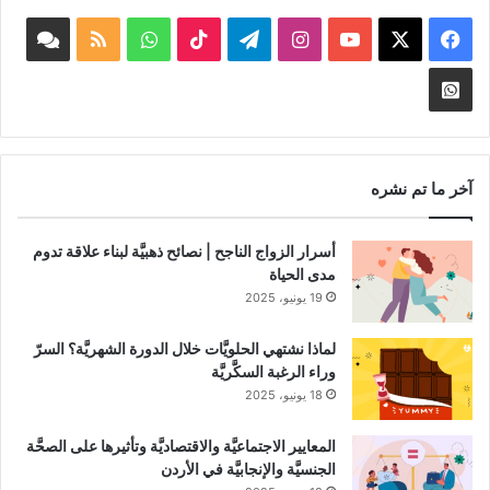
‫X
فيسبوك
‫YouTube
انستقرام
تيلقرام
‫TikTok
واتساب
ملخص
book
الموقع
nnel
Whatsapp
RSS
Channel
آخر ما تم نشره
أسرار الزواج الناجح | نصائح ذهبيَّة لبناء علاقة تدوم
مدى الحياة
19 يونيو، 2025
لماذا نشتهي الحلويَّات خلال الدورة الشهريَّة؟ السرّ
وراء الرغبة السكَّريَّة
18 يونيو، 2025
المعايير الاجتماعيَّة والاقتصاديَّة وتأثيرها على الصحَّة
الجنسيَّة والإنجابيَّة في الأردن