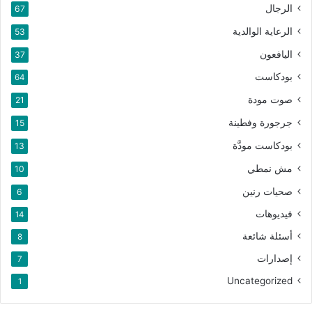
الرجال
67
الرعاية الوالدية
53
اليافعون
37
بودكاست
64
صوت مودة
21
جرجورة وفطينة
15
بودكاست مودَّة
13
مش نمطي
10
صحيات رنين
6
فيديوهات
14
أسئلة شائعة
8
إصدارات
7
Uncategorized
1