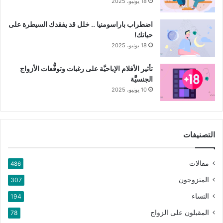
18 يونيو، 2025
اضطراب باراسومنيا .. خلل قد يفقدك السيطرة على
حياتك!
18 يونيو، 2025
تأثير الأفلام الإباحيَّة على رغبات وتوقُّعات الأزواج
الجنسيَّة
10 يونيو، 2025
التصنيفات
مقالات
486
المتزوجون
307
النساء
194
المقبلون على الزواج
78