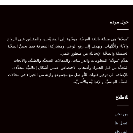
حول مودة
“مودَّة” هي منصَّة باللغة العربيَّة، موجَّهة إلى المتزوِّجين والمقبلين على الزواج
والآباء والأُمَّهات، وتهدف إلى رفع الوعي، ومشاركة المعرفة فيما يخصُّ الصحَّة
الجنسيَّة والصحَّة الإنجابيَّة من منظورٍ علمي.
تقدِّم “مودَّة” المعلومات والدراسات، والمقالات الصحيَّة والطبيَّة، والأبحاث
المُعدَّة من قبل الخبراء وأصحاب الاختصاص، ضمن أشكال إعلاميَّة متعدِّدة،
بالإضافة الى توفير قنوات للتَّواصل مع مجموعةٍ وازنة من الخبراء في مجالات
الصحَّة الجنسيَّة والإنجابيَّة والأُسريَّة.
للاطلاع
من نحن
اتصل بنا
الشركاء