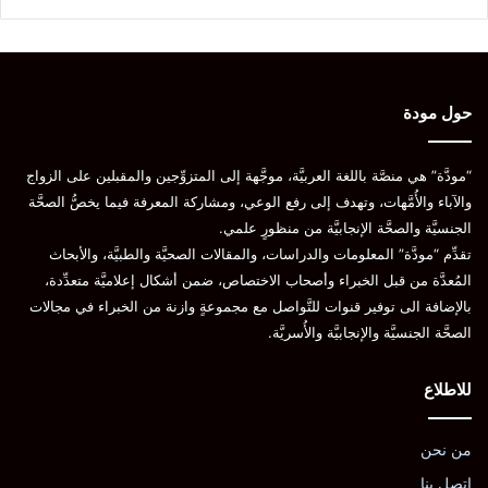
By Hattie Gladwell, Medically reviewed by Carolyn Kay, M.D. – greatist -
2020
الأدوية المضادَّة للفطريات
حول مودة
الالتهابات الفطريَّة المهبليَّة
التهابات فطريَّة
“مودَّة” هي منصَّة باللغة العربيَّة، موجَّهة إلى المتزوِّجين والمقبلين على الزواج
التهابات فطريَّة قضيبيَّة
الجنس الفموي المهبلي
والآباء والأُمَّهات، وتهدف إلى رفع الوعي، ومشاركة المعرفة فيما يخصُّ الصحَّة
الجنسيَّة والصحَّة الإنجابيَّة من منظورٍ علمي.
الحكَّة
تحاميل مهبليَّة
علاج الالتهابات الفطريَّة
تقدِّم “مودَّة” المعلومات والدراسات، والمقالات الصحيَّة والطبيَّة، والأبحاث
المُعدَّة من قبل الخبراء وأصحاب الاختصاص، ضمن أشكال إعلاميَّة متعدِّدة،
كلوتريمازول
ميكونازول
بالإضافة الى توفير قنوات للتَّواصل مع مجموعةٍ وازنة من الخبراء في مجالات
نظافة الأعضاء التناسليَّة
نظافة المنطقة الحسَّاسة
الصحَّة الجنسيَّة والإنجابيَّة والأُسريَّة.
للاطلاع
نسخ الرابط
من نحن
اتصل بنا