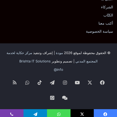
الشركاء
الكتّاب
أكتب معنا
سياسة الخصوصية
© الحقوق محفوظة لموقع 2026
مودة
| إشراف وتنفيذ
مركز حكاية لخدمة
المجتمع المدني
| تصميم وتطوير
Brishta IT Solutions
info@
فيسبوك
‫X
‫YouTube
انستقرام
تيلقرام
‫TikTok
واتساب
ملخص
الموقع
Whatsapp
Facebook
RSS
Channel
Channel