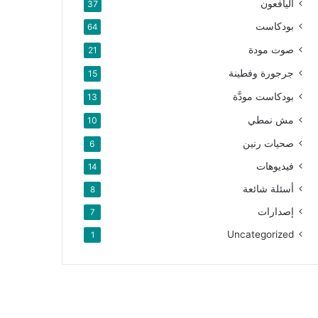
اليافعون
37
بودكاست
64
صوت مودة
21
جرجورة وفطينة
15
بودكاست مودَّة
13
مش نمطي
10
صحيات رنين
6
فيديوهات
14
أسئلة شائعة
8
إصدارات
7
Uncategorized
1