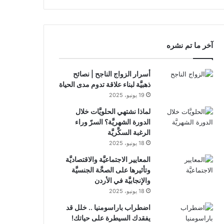
الموقع
Channel
Channel
RSS
آخر ما تم نشره
أسرار الزواج الناجح | نصائح
ذهبيَّة لبناء علاقة تدوم مدى الحياة
19 يونيو، 2025
لماذا نشتهي الحلويَّات خلال
الدورة الشهريَّة؟ السرّ وراء
الرغبة السكَّريَّة
18 يونيو، 2025
المعايير الاجتماعيَّة والاقتصاديَّة
وتأثيرها على الصحَّة الجنسيَّة
والإنجابيَّة في الأردن
18 يونيو، 2025
اضطراب باراسومنيا .. خلل قد
يفقدك السيطرة على حياتك!