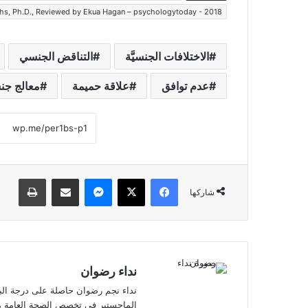
hs, Ph.D., Reviewed by Ekua Hagan – psychologytoday - 2018
الاختلافات الجنسيَّة
التناقض الجنسي
عدم توافق
علاقة حميمة
معالج ج
فيسبوك
‫X
ماسنجر
مشاركة عبر البريد
طباعة
شاركها
نداء رضوان
نداء نجم رضوان حاصلة على درجة البك
الماجستير في تخصص الصحة العامة من 