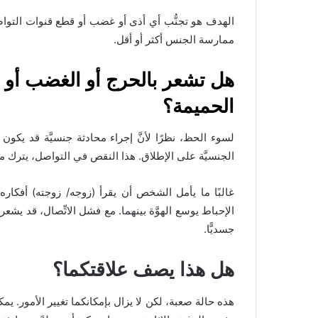
الهدف هو تجنُّب أي أذى أو غضب أو قطع قنوات التواص
ممارسة الجنس أكثر أو أقل.
هل تشعر بالحرج أو الغضب أو 
الحميمة؟
لسوء الحظ، نظرًا لأنَّ إجراء محادثة جنسيَّة قد يكون أم
الجنسيَّة على الإطلاق. هذا النقص في التواصل، يترك مجا
غالبًا ما يأمل الشخص أن يقرأ (زوجه/ زوجته) أفكاره،
الإحباط يوسع الهوَّة بينهما. مع فشل الاتِّصال، قد يشعر
جسديًّا.
هل هذا يصف علاقتكما؟
هذه حالة صعبة، لكن لا يزال بإمكانكما تغيير الأمور. يمك