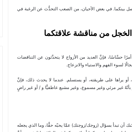
ل بينكما. في بعض الأحيان، من الصعب التحدُّث عن الرغبة في
الخجل من مناقشة علاقتكما
رًا حسَّاسًا، فإنَّ العديد من الأزواج لا يتحدَّثون عن التناقضات
لًا لسوء الفهم والاستياء والانزعاج.
 أو يراها على طريقته، أو يستسلم. عندما لا يحدث ذلك، فإنَّ
 بأنّهُ غير مرئي وغير مسموع، وغير مشبع عاطفيًّا و / أو غير راضٍ
نك أن تبدأ بسؤال (زوجك/زوجتك) عمَّا يحبّه حقًّا، وما الذي يجعله