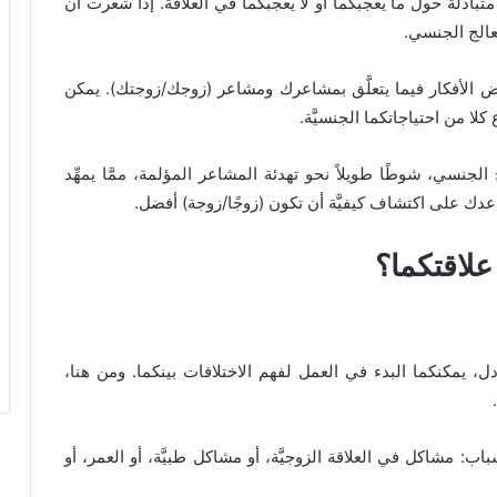
متبادلة حول ما يعجبكما أو لا يعجبكما في العلاقة. إذا شعرت أنَّ
عالج الجنسي.
ببعض الأفكار فيما يتعلَّق بمشاعرك ومشاعر (زوجك/زوجتك). يمكن
لا من احتياجاتكما الجنسيَّة.
نسي، شوطًا طويلاً نحو تهدئة المشاعر المؤلمة، ممَّا يمهِّد
دك على اكتشاف كيفيَّة أن تكون (زوجًا/زوجة) أفضل.
علاقتكما؟
ل، يمكنكما البدء في العمل لفهم الاختلافات بينكما. ومن هنا،
اب: مشاكل في العلاقة الزوجيَّة، أو مشاكل طبيَّة، أو العمر، أو