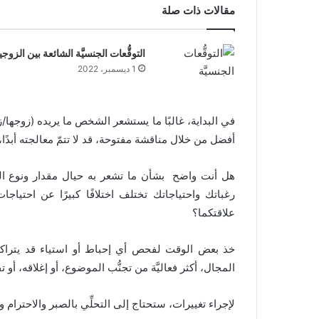
مقالات ذات صلة
التوقُّعات الجنسيَّة الشائعة بين الزوج
1 ديسمبر، 2022
في البداية، غالبًا ما يستشعر الشخص ما يريده (زوجها/زوج
أفضل من خلال مناقشة مفتوحة، قد لا تتمّ معالجته أبدًا، لأ
هل أنت واضح بشأن ما تشعر به حيال مقدار ونوع 
رغباتك واحتياجاتك تختلف اختلافًا كبيرًا عن احتياج
علاقتكما؟
خذ بعض الوقت لفحص أي إحباط أو استياء قد يتراكم. إن
المجال، أكثر فعاليَّة من تجنُّب الموضوع، أو إغلاقه، أو
لإجراء تغييرات، ستحتاج إلى التحلِّي بالصبر والاحترا