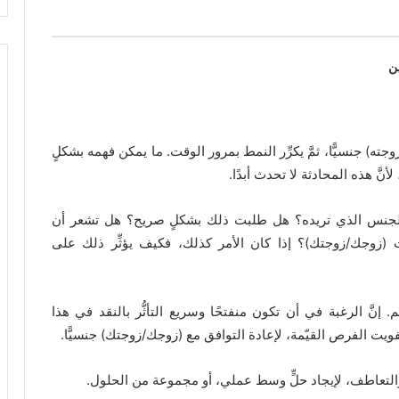
ين
ته) جنسيًّا، ثمَّ يكرِّر النمط بمرور الوقت. ما يمكن فهمه بشكلٍ
نَّ هذه المحادثة لا تحدث أبدًا.
الجنس الذي تريده؟ هل طلبت ذلك بشكلٍ صريح؟ هل تشعر أن
ات (زوجك/زوجتك)؟ إذا كان الأمر كذلك، فكيف يؤثِّر ذلك على
َّ الرغبة في أن تكون منفتحًا وسريع التأثُّر بالنقد في هذا
 تفويت الفرص القيّمة، لإعادة التوافق مع (زوجك/زوجتك) جنسيًّا.
م والتعاطف، لإيجاد حلٍّ وسط عملي، أو مجموعة من الحلول.