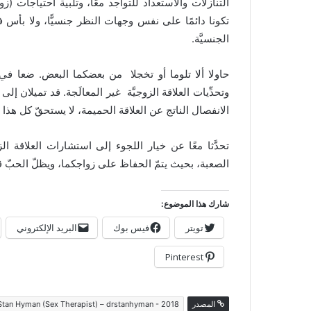
التنازلات والاستعداد للتواجد معًا، وتلبية احتياجات (ز
تكونا دائمًا على نفس وجهات النظر جنسيًّا، ولا بأس ف
الجنسيَّة.
حاولا ألا تلوما أو تخجلا من بعضكما البعض. ضعا في اعتبار
وتحدِّيات العلاقة الزوجيَّة غير المعالَجة. قد تميلان إلى
الانفصال الناتج عن العلاقة الحميمة، لا يستحقّ كل هذا ا
تحدَّثا معًا عن خيار اللجوء إلى استشارات العلاقة الزو
الصعبة، بحيث يتمّ الحفاظ على زواجكما، ويظلّ الحبّ 
شارك هذا الموضوع:
تويتر
فيس بوك
البريد الإلكتروني
Pinterest
المصدر
 Stan Hyman (Sex Therapist) – drstanhyman - 2018