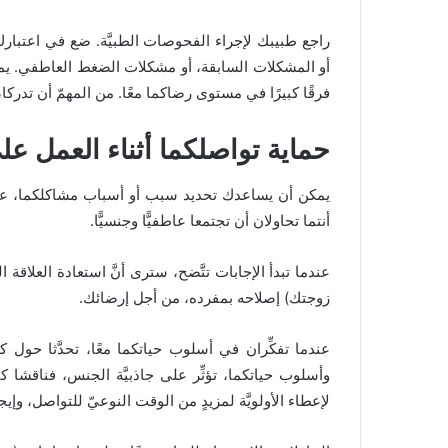
راجع طبيبك لإجراء الفحوصات الطبيَّة. ضع في اعتبارك
أو المشكلات السابقة، أو مشكلات الضغط العاطفي. يمكن
فرقًا كبيرًا في مستوى رضاكما معًا. من المهمّ أن تدركا، أن
حماية تواصلكما أثناء العمل على
يمكن أن يساعدك تحديد سبب أو أسباب مشاكلكما، على ال
أنتما تحاولان أن تجتمعا عاطفيًّا وجنسيًّا.
عندما تبدأ الإجابات تتَّضح، سترى أنَّ استعادة العلاق
زوجتك) إصلاحه بمفرده، من أجل إرضائك.
عندما تفكِّران في أسلوب حياتكما معًا، تحدَّثا حول 
وأسلوب حياتكما، تؤثِّر على جاذبيَّة الجنس، فناقشا كي
لإعطاء الأولويَّة لمزيدٍ من الوقت النوعيّ للتواصل، 