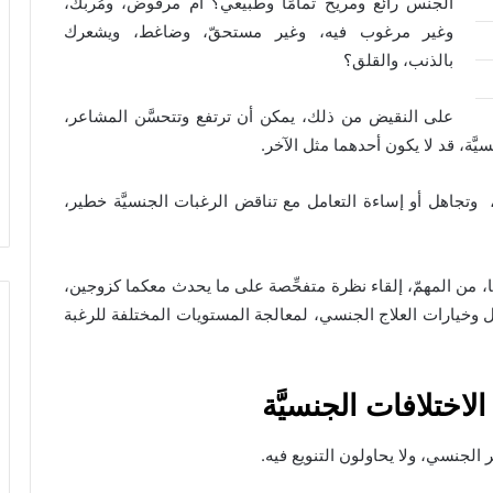
الجنس رائع ومريح تمامًا وطبيعي؟ أم مرفوض، ومُربك،
وغير مرغوب فيه، وغير مستحقّ، وضاغط، ويشعرك
بالذنب، والقلق؟
على النقيض من ذلك، يمكن أن ترتفع وتتحسَّن المشاعر،
نسيَّة، قد لا يكون أحدهما مثل الآخر.
مد، وتجاهل أو إساءة التعامل مع تناقض الرغبات الجنسيَّة خطير،
كما، من المهمّ، إلقاء نظرة متفحِّصة على ما يحدث معكما كزوجين،
َّال وخيارات العلاج الجنسي، لمعالجة المستويات المختلفة للرغبة
اختلافات الجنسيَّة
ر الجنسي، ولا يحاولون التنويع فيه.