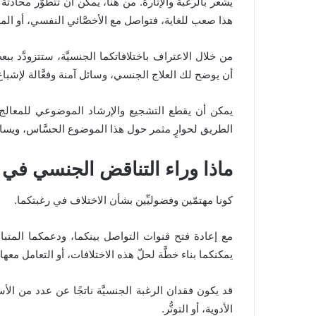
يشعر بالرغبة والإثارة. من هنا، يمكن أن تتطوَّر محادثة 
هذا صعب للغاية، فتواصل مع الأخصَّائي النفسي، أو الم
من خلال الاعتراف باختلافاتكما الجنسيَّة، ستتزودَّد 
أن يوضح لك العلاج الجنسي، وسائل آمنة وفعَّالة لإشباع ك
يمكن أن يقطع التشجيع والإرشاد الموضوعي للمعالج الج
الطريق لحوارٍ مثمر حول هذا الموضوع الحسَّاس، ويساع
ماذا وراء التناقض الجنسي في 
كونا مهتمّين وفضوليِّين بشأن الاختلاف في رغبتكما.
مع إعادة فتح قنوات التواصل بينكما، ودعمكما المتباد
يمكنكما بناء خطَّة لحلّ هذه الاختلافات، أو التعامل معها.
قد يكون فقدان الرغبة الجنسيَّة ناتجًا عن عدد من الأسب
الأدوية، أو التوتُّر.