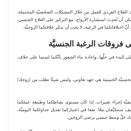
 العلاج الفردي للعمل من خلال المشكلات الشخصيَّة المحتملة،
 أن تُحدِث استشارة الأزواج، مع التركيز على العلاج الجنسي،
َّ اختلافاتكما في الرغبة، لا يجب أن يدمِّر علاقتكما الزوجيَّة.
 فروقات الرغبة الجنسيَّة
بدء في حلِّها، وإعادة بناء الشعور بأنَّكما لستما على خلاف.
ة الجنسيَّة الحميمة هي جهد تعاوني، وليس شيئًا تطلب من (زوجك/
كيفيَّة إجراء تغييرات. إذا كان مستوى نشاطكما وطبيعة عملكما
ف ستتكيَّفان معًا. ضعا في اعتباركما تعديل جداولكما اليوميَّة،
وإيجاد حلّ وسط جنسي يرضي الزوجين.