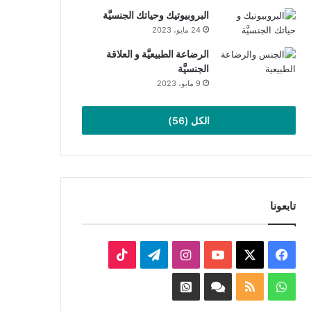
البروبيوتيك وحياتك الجنسيَّة
24 مايو، 2023
الرضاعة الطبيعيَّة و العلاقة
الجنسيَّة
9 مايو، 2023
الكل (56)
تابعونا
‫X
فيسبوك
‫YouTube
انستقرام
تيلقرام
‫TikTok
واتساب
ملخص
Facebook
Whatsapp