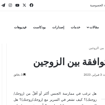
‫X
فيسبوك
‫YouTube
انستقر
تي
 الخصوصية
مقالات
خدمات
إصدارات
بودكاست
فيديوهات
بين الزوجين
افقة بين الزوجين
 2023
3 دقائق
هل ترغب في ممارسة الجنس أكثر أو أقلّ من (زوجك/
زوجتك)؟ كيف تشعر في السرير مع (زوجك/زوجتك)؟ هل