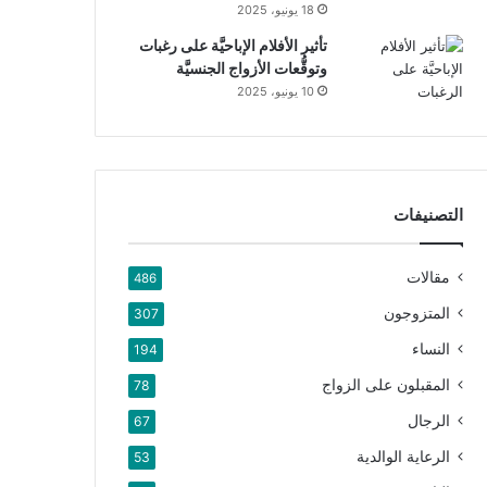
18 يونيو، 2025
تأثير الأفلام الإباحيَّة على رغبات
وتوقُّعات الأزواج الجنسيَّة
10 يونيو، 2025
التصنيفات
مقالات
486
المتزوجون
307
النساء
194
المقبلون على الزواج
78
الرجال
67
الرعاية الوالدية
53