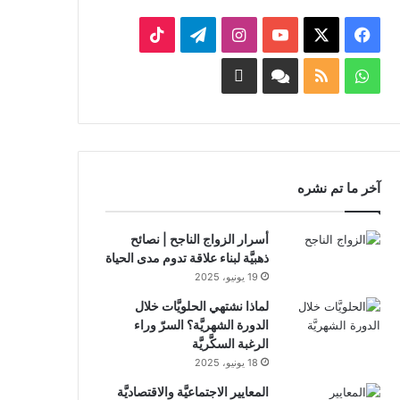
‫X
فيسبوك
‫YouTube
انستقرام
تيلقرام
‫TikTok
واتساب
ملخص
Facebook
Whatsapp
الموقع
Channel
Channel
RSS
آخر ما تم نشره
أسرار الزواج الناجح | نصائح
ذهبيَّة لبناء علاقة تدوم مدى الحياة
19 يونيو، 2025
لماذا نشتهي الحلويَّات خلال
الدورة الشهريَّة؟ السرّ وراء
الرغبة السكَّريَّة
18 يونيو، 2025
المعايير الاجتماعيَّة والاقتصاديَّة