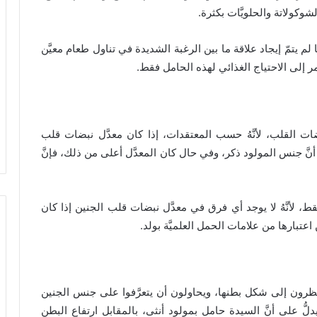
وكولاتة والحلويَّات بكثرة.
ا لم يتمّ إيجاد علاقة ما بين الرغبة الشديدة في تناول طعام معيَّن
مر إلى الاحتياج الغذائي لهذه الحامل فقط.
بضات القلب، لأنَّهُ حسب المعتقدات، إذا كان معدَّل نبضات قلب
ّ على أنَّ جنس المولود ذكر، وفي حال كان المعدَّل أعلى من ذلك، فإنَّ
ط، لأنَّهُ لا يوجد أي فرق في معدَّل نبضات قلب الجنين إذا كان
 اعتبارها من علامات الحمل العلميَّة بولد.
ظرون إلى شكل بطنها، ويحاولون أن يتعرَّفوا على جنس الجنين
ّ على أنَّ السيدة حامل بمولود أنثى، بالمقابل ارتفاع البطن