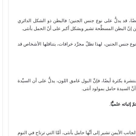
ضًا، قد يدلُّ على نوع جنس الجنين؛ فالبطن ذو الشكل الدائري
حين إنّ البطن المسطَّحة تشير وبشكل أكبر على أنّ الحمل بأنثى.
ونوع جنس الجنين، لهذا تظلّ مجرَّد خرافات، يتناقلها الأشخاص قد
رة بكثرة أيضًا، فإنَّ البول غامق اللون، يدلُّ على أن السيِّدة
نَّ السيدة حامل بمولود أنثى.
ّ إثباته علميًّا
.
انب الأيمن تشير إلى أنَّها حامل بأنثى، أمَّا التي ترتاح في النوم