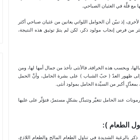
ا مع قلَّة في الغثيان الصباحي.
ى، إذ تبيّن أن الحوامل اللواتي يعانين من غثيان صباحي أكثر
 من فرص إنجاب مولود ذكر، لكن لم يتمّ توثيق هذه النتيجة،
جمالها، وبحسب هذه الخرافةـ فالأنثى تأخذ من جمال أمها لها، ومن
 إلى ظهور العدّ ( حبّ الشباب ) على بشرة الحامل، وأنَّ الحمل
عدَّلٍ أكبر من السيِّدة الحامل بمولود أنثى.
مونات عند الحامل تتغيَّر وتتبدَّل بشكلٍ مستمرّ، فتؤثِّر على عليها
ذكر بالرغبة الشديدة في تناول الطعام المالح والطعام اللاذع،