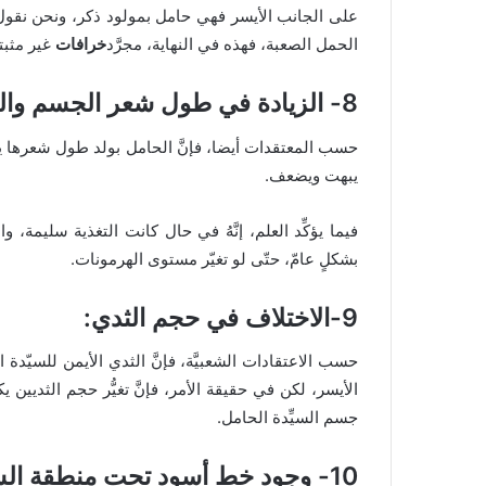
على الجانب الأيسر فهي حامل بمولود ذكر، ونحن نقول إن
الحمل الصعبة، فهذه في النهاية، مجرَّد
خرافات
غير مثبتة
8- الزيادة في طول شعر الجسم والرأس:
حسب المعتقدات أيضا، فإنَّ الحامل بولد طول شعرها يز
يبهت ويضعف.
فيما يؤكِّد العلم، إنَّهُ في حال كانت التغذية سليمة، وال
بشكلٍ عامّ، حتّى لو تغيّر مستوى الهرمونات.
9-الاختلاف في حجم الثدي:
حسب الاعتقادات الشعبيَّة، فإنَّ الثدي الأيمن للسيّدة
الأيسر، لكن في حقيقة الأمر، فإنَّ تغيُّر حجم الثديين
جسم السيِّدة الحامل.
10- وجود خط أسود تحت منطقة السرَّة: