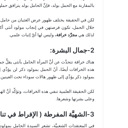
بالمقارنة مع الحمل بولد، فإنَّ الحامل بولد يترافق حمله
لكن في الحقيقة يختلف ظهور عرض الغثيان من حامل لأخر
خلال الحمل، تكون فرصتهن في إنجاب مولود أنثى أكثر
لذلك هي
مجرَّد خرافة،
وليس لها أيّ إثبات علمي.
2-جمال البشرة:
هناك خرافة تتحدَّث عن أنَّ المرأة الحامل بأنثى يقلُّ 
هذه الخرافات أيضًا، أنّ الحمل بمولود ذكر لن يؤدِّي
بمولود ذكر يؤدِّي إلى ظهور هالات سوداء تحت العينين، بم
لكن الحقيقة العلمية تنفي هذه الخرافات، وتؤكِّد أنَّ الهر
وعلى بشرتها وشعرها.
3-الشهيَّة المفرطة ( الإفراط في تناول الطعام ):
في المعتقدات الشعبيَّة، تشعر السيدة الحامل بمولود 