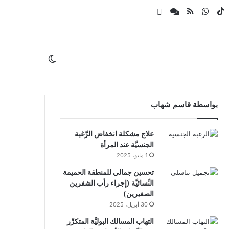
ام
لقرام
‫TikTok
واتساب
ملخص الموقع RSS
Whatsapp Channel
Facebook Channel
الوضع المظلم
بواسطة قاسم شهاب
علاج مشكلة انخفاض الرَّغبة
الجنسيَّة عند المرأة
1 مايو، 2025
تحسين جمالي للمنطقة الحميمة
النِّسائيَّة (إجراء رأب الشفرين
الصغيرين)
30 أبريل، 2025
التهاب المسالك البوليَّة المتكرِّر