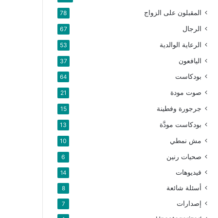
المقبلون على الزواج
78
الرجال
67
الرعاية الوالدية
53
اليافعون
37
بودكاست
64
صوت مودة
21
جرجورة وفطينة
15
بودكاست مودَّة
13
مش نمطي
10
صحيات رنين
6
فيديوهات
14
أسئلة شائعة
8
إصدارات
7