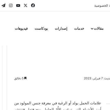
‫X
فيسبوك
‫YouTube
انستقر
تي
 الخصوصية
مقالات
خدمات
إصدارات
بودكاست
فيديوهات
فبراير، 2023
5 دقائق
علامات الحمل بولد أو الرغبة في معرفة جنس المولود من
أبرز الأشياء التي ترغب الأُمّ الحامل بمعرفتها، فتنتشر