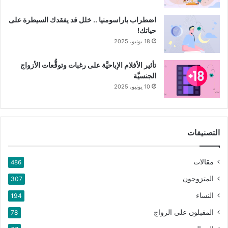
شارك هذا الموضوع:
تويتر
فيس بوك
البريد الإلكتروني
اضطراب باراسومنيا .. خلل قد يفقدك السيطرة على
حياتك!
LinkedIn
WhatsApp
Telegram
18 يونيو، 2025
Pinterest
تأثير الأفلام الإباحيَّة على رغبات وتوقُّعات الأزواج
الجنسيَّة
10 يونيو، 2025
الثدي
تشريح الثدي
التصنيفات
نسخ الرابط
مقالات
486
المتزوجون
307
النساء
194
المقبلون على الزواج
78