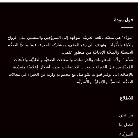
حول مودة
“مودَّة” هي منصَّة باللغة العربيَّة، موجَّهة إلى المتزوِّجين والمقبلين على الزواج
والآباء والأُمَّهات، وتهدف إلى رفع الوعي، ومشاركة المعرفة فيما يخصُّ الصحَّة
الجنسيَّة والصحَّة الإنجابيَّة من منظورٍ علمي.
تقدِّم “مودَّة” المعلومات والدراسات، والمقالات الصحيَّة والطبيَّة، والأبحاث
المُعدَّة من قبل الخبراء وأصحاب الاختصاص، ضمن أشكال إعلاميَّة متعدِّدة،
بالإضافة الى توفير قنوات للتَّواصل مع مجموعةٍ وازنة من الخبراء في مجالات
الصحَّة الجنسيَّة والإنجابيَّة والأُسريَّة.
للاطلاع
من نحن
اتصل بنا
الشركاء