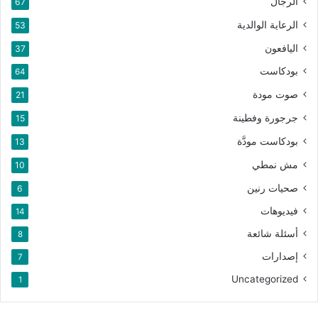
الرجال
67
الرعاية الوالدية
53
اليافعون
37
بودكاست
64
صوت مودة
21
جرجورة وفطينة
15
بودكاست مودَّة
13
مش نمطي
10
صحيات رنين
6
فيديوهات
14
أسئلة شائعة
8
إصدارات
7
Uncategorized
1