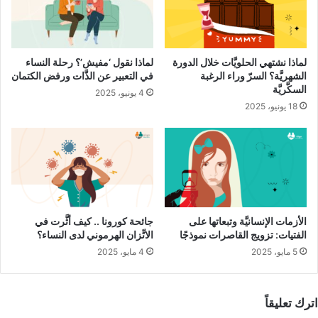
سبيل المثال، مع التنويه إلى كون هذه الفحوصات ضرورة روتينيَّة
حتى في حال عدم وجود تغيُّرات، ومن ذلك ما يأتي:
لماذا نشتهي الحلويَّات خلال الدورة
لماذا نقول ‘مفيش’؟ رحلة النساء
مقالات ذات صلة
الشهريَّة؟ السرّ وراء الرغبة
في التعبير عن الذَّات ورفض الكتمان
السكَّريَّة
4 يونيو، 2025
18 يونيو، 2025
أعراض وعلاج التهاب وتحجُّر الثَّدي
7 يوليو، 2024
الفحص البصري
الأزمات الإنسانيَّة وتبعاتها على
جائحة كورونا .. كيف أثَّرت في
يكون هذا الفحص بمثابة الفحص الذاتي الأوَّلي، ويمكن إجراؤه من
الفتيات: تزويج القاصرات نموذجًا
الاتِّزان الهرموني لدى النساء؟
خلال اتِّباع الخطوات الموضَّحة أدناه:
5 مايو، 2025
4 مايو، 2025
قفي أمام مرآة بصورة مستقيمة تمامًا بعد خلع حمالة الصدر.
قارني الثديين من حيث الشكل والحجم، وتأكَّدي من عدم وجود
اترك تعليقاً
تغيّرات.