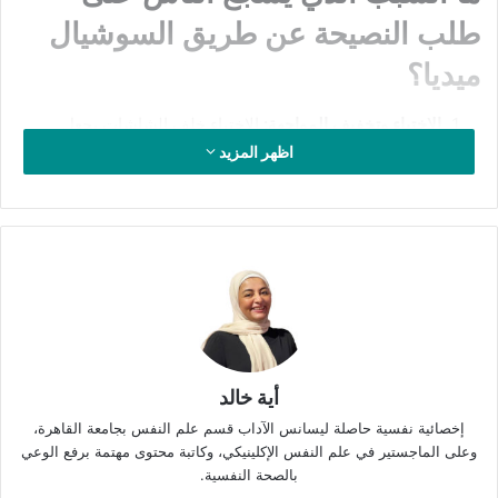
طلب النصيحة عن طريق السوشيال
ميديا؟
الاختباء وتخفيف المواجهة:
الاختباء خلف الشاشات يجعل
الاعتراف بالمشكلات وسرد تفاصيلها أمر أقلّ ألمًا، كما أنَّه لا
اظهر المزيد
يتطلَّب الكثير من الشجاعة أو التورُّط العاطفي أو المواجهة. لذا
قد لا يجد الأفراد مانعًا من مشاركة مُشكلاتهم وتفاصيل حياتهم
على مواقع التواصل الاجتماعي، لا سيما إذا كانت مشاركتهم
بدون اسم – كما تتيح بعض المواقع- مُتخفِّفين من عناء الضغط
النفسي والاحتياج للحكي والمشاركة، وباحثين عن أيِّ صدى
صوت يُسكِّن آلامهم ويُجيب تساؤلاتهم.
طلب التأييد:
تَزخر مواقع التواصل الاجتماعي بمجموعات أو
مجتمعات مُغلقة وفقًا لكثير من الاهتمامات والتفضيلات. لذا
أية خالد
عندما يلجأ أحدهم إلى إحدى المجموعات لمُشاركة مُشكلته أو
إخصائية نفسية حاصلة ليسانس الآداب قسم علم النفس بجامعة القاهرة،
طلب الرأي والنصيحة، فهو في الغالب يطلب رأيًا أو نصيحة
وعلى الماجستير في علم النفس الإكلينيكي، وكاتبة محتوى مهتمة برفع الوعي
مُوجَّهة، تُريح ضميره أو تُعضِّد موقفه، خاصَّة أنَّ المشكلة تُحكَى
بالصحة النفسية.
من وجهة نظر طرف واحد، وسط مجموعة يَسهُل تَوقُّع تَوجُّهاتها