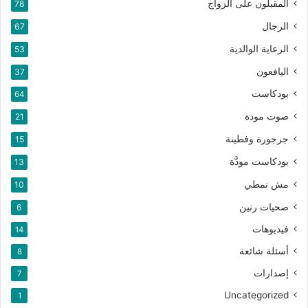
المقبلون على الزواج
78
الرجال
67
الرعاية الوالدية
53
اليافعون
37
بودكاست
64
صوت مودة
21
جرجورة وفطينة
15
بودكاست مودَّة
13
مش نمطي
10
صحيات رنين
6
فيديوهات
14
أسئلة شائعة
8
إصدارات
7
Uncategorized
1