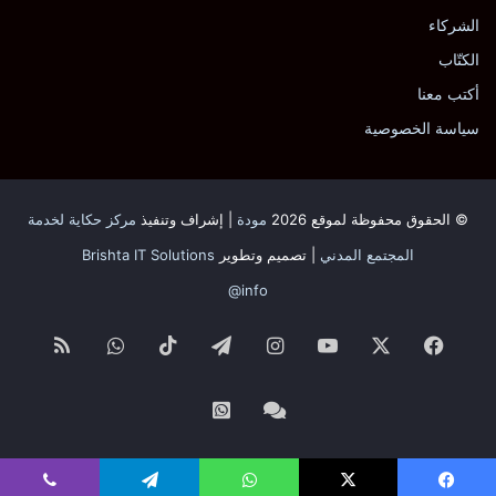
الشركاء
الكتّاب
أكتب معنا
سياسة الخصوصية
© الحقوق محفوظة لموقع 2026
مودة
| إشراف وتنفيذ
مركز حكاية لخدمة
المجتمع المدني
| تصميم وتطوير
Brishta IT Solutions
info@
فيسبوك
‫X
‫YouTube
انستقرام
تيلقرام
‫TikTok
واتساب
ملخص
الموقع
Whatsapp
Facebook
RSS
Channel
Channel