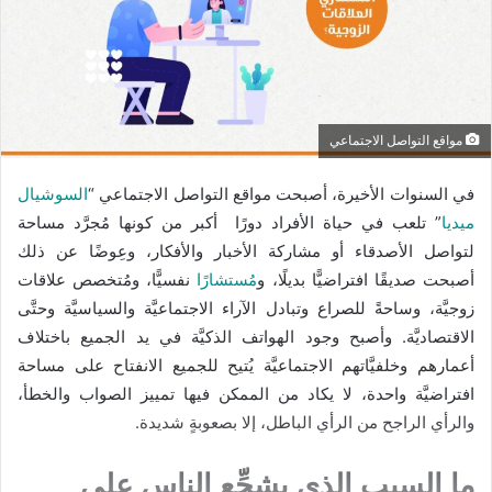
مواقع التواصل الاجتماعي
في السنوات الأخيرة، أصبحت مواقع التواصل الاجتماعي “
السوشيال
ميديا
” تلعب في حياة الأفراد دورًا أكبر من كونها مُجرَّد مساحة
لتواصل الأصدقاء أو مشاركة الأخبار والأفكار، وعِوضًا عن ذلك
أصبحت صديقًا افتراضيًّا بديلًا، و
مُستشارًا
نفسيًّا، ومُتخصص علاقات
زوجيَّة، وساحةً للصراع وتبادل الآراء الاجتماعيَّة والسياسيَّة وحتَّى
الاقتصاديَّة. وأصبح وجود الهواتف الذكيَّة في يد الجميع باختلاف
أعمارهم وخلفيَّاتهم الاجتماعيَّة يُتيح للجميع الانفتاح على مساحة
افتراضيَّة واحدة، لا يكاد من الممكن فيها تمييز الصواب والخطأ،
والرأي الراجح من الرأي الباطل، إلا بصعوبةٍ شديدة.
ما السبب الذي يشجِّع الناس على