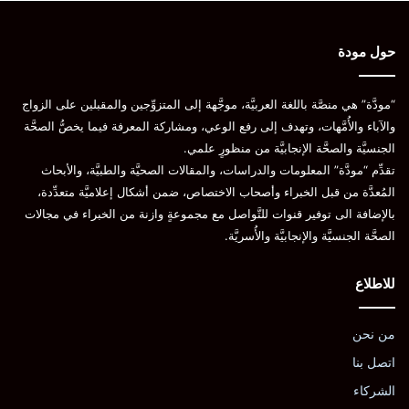
حول مودة
“مودَّة” هي منصَّة باللغة العربيَّة، موجَّهة إلى المتزوِّجين والمقبلين على الزواج
والآباء والأُمَّهات، وتهدف إلى رفع الوعي، ومشاركة المعرفة فيما يخصُّ الصحَّة
الجنسيَّة والصحَّة الإنجابيَّة من منظورٍ علمي.
تقدِّم “مودَّة” المعلومات والدراسات، والمقالات الصحيَّة والطبيَّة، والأبحاث
المُعدَّة من قبل الخبراء وأصحاب الاختصاص، ضمن أشكال إعلاميَّة متعدِّدة،
بالإضافة الى توفير قنوات للتَّواصل مع مجموعةٍ وازنة من الخبراء في مجالات
الصحَّة الجنسيَّة والإنجابيَّة والأُسريَّة.
للاطلاع
من نحن
اتصل بنا
الشركاء