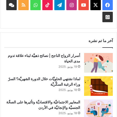
‫X
فيسبوك
‫YouTube
انستقرام
تيلقرام
‫TikTok
واتساب
ملخص
book
الموقع
nnel
Whatsapp
RSS
Channel
آخر ما تم نشره
أسرار الزواج الناجح | نصائح ذهبيَّة لبناء علاقة تدوم
مدى الحياة
19 يونيو، 2025
لماذا نشتهي الحلويَّات خلال الدورة الشهريَّة؟ السرّ
وراء الرغبة السكَّريَّة
18 يونيو، 2025
المعايير الاجتماعيَّة والاقتصاديَّة وتأثيرها على الصحَّة
الجنسيَّة والإنجابيَّة في الأردن
18 يونيو، 2025