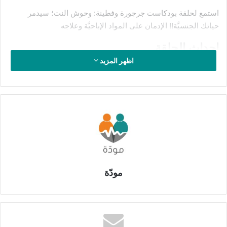
استمع لحلقة بودكاست جرجورة وفطينة: وحوش النت؛ سيدمر
حياتك الجنسيَّة!! الإدمان على المواد الإباحيَّة وعلاجه
احداث الحلقة
اظهر المزيد
وحوش النت: سيدمر حياتك الجنسيَّة!!
الإدمان على المواد الإباحيَّة وعلاجه
في هذه الحلقة المليئة بالمعلومات القيمة، تطرح جرجورة موضوعاً
حساساً وشائكاً يتعلق بإدمان المواد الإباحيَّة وتأثيرها على العلاقات
الزوجيَّة. تبدأ جرجورة بتقديم قصة زوجين يعانيان من البرود الجنسي
بسبب إدمانهما على مشاهدة المواد الإباحيَّة، لتلفت الانتباه إلى
مشكلة قد تكون منتشرة لكنها غير معالجة بالشكل الكافي في بعض
مودّة
المجتمعات.
تناقش الدكتورة فطينة المشكلة بعمق، موضحةً كيف يمكن لإدمان
الإباحيَّة أن يؤثر سلباً على
الدماغ
، ويخلق
توقعات غير واقعيَّة
حول