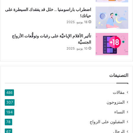
اضطراب باراسومنيا .. خلل قد يفقدك السيطرة على
حياتك!
18 يونيو، 2025
تأثير الأفلام الإباحيَّة على رغبات وتوقُّعات الأزواج
الجنسيَّة
10 يونيو، 2025
التصنيفات
مقالات
486
المتزوجون
307
النساء
194
المقبلون على الزواج
78
الرجال
67