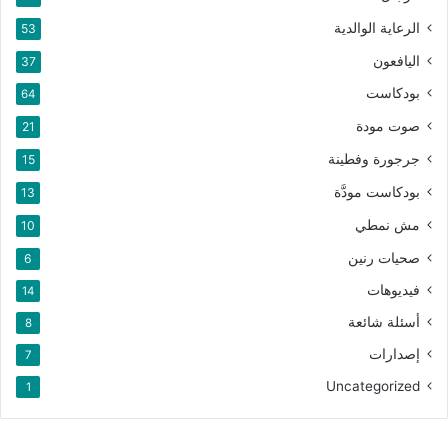
الرعاية الوالدية
53
اليافعون
37
بودكاست
64
صوت مودة
21
جرجورة وفطينة
15
بودكاست مودَّة
13
مش نمطي
10
صحيات رنين
6
فيديوهات
14
أسئلة شائعة
8
إصدارات
7
Uncategorized
1