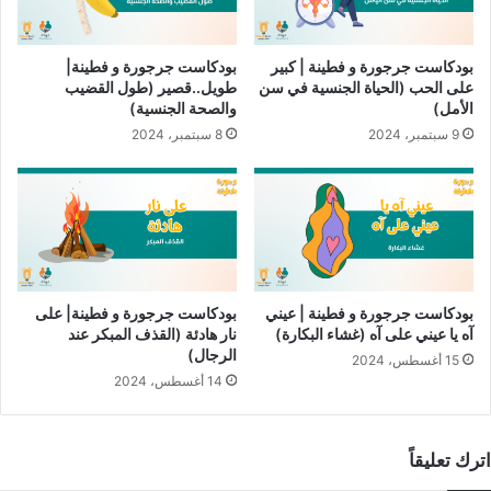
فريق الإعداد
بودكاست جرجورة و فطينة | كبير
بودكاست جرجورة و فطينة|
السناريو والإعداد: أسيل ياسين، يامن نوح،
نداء رضوان
، و
رنيم
على الحب (الحياة الجنسية في سن
طويل..قصير (طول القضيب
حجازي
.
الأمل)
والصحة الجنسية)
الأداء الصوتي: أسيل ياسين.
9 سبتمبر، 2024
8 سبتمبر، 2024
الهندسة الصوتيَّة: أسامة صمادي.
الإشراف العام: عبيدة فرج الله
من إنتاج
راديو النجاح
الذي يضمن جودة عالية للبودكاست وتقديم
معلومات دقيقة وموثوقة.
شارك هذا الموضوع:
بودكاست جرجورة و فطينة | عيني
بودكاست جرجورة و فطينة| على
آه يا عيني على آه (غشاء البكارة)
نار هادئة (القذف المبكر عند
تويتر
فيس بوك
البريد الإلكتروني
الرجال)
15 أغسطس، 2024
14 أغسطس، 2024
LinkedIn
WhatsApp
Telegram
Pinterest
اترك تعليقاً