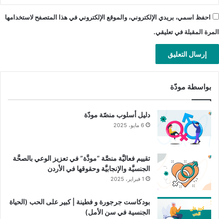
معلومات دقيقة وموثوقة.
احفظ اسمي، بريدي الإلكتروني، والموقع الإلكتروني في هذا المتصفح لاستخدامها
المرة المقبلة في تعليقي.
شارك هذا الموضوع:
تويتر
فيس بوك
البريد الإلكتروني
LinkedIn
WhatsApp
Telegram
بواسطة مودّة
Pinterest
دليل أسلوب منصّة مودّة
6 مايو، 2025
الرغبة الجنسيَّة
سن الامل
سن اليأس
مرحلة انقطاع الطمث
تقييم فعاليَّة منصَّة “مودَّة” في تعزيز الوعي بالصحَّة
الجنسيَّة والإنجابيَّة وحقوقها في الأردن
1 فبراير، 2025
نسخ الرابط
بودكاست جرجورة و فطينة | كبير على الحب (الحياة
الجنسية في سن الأمل)