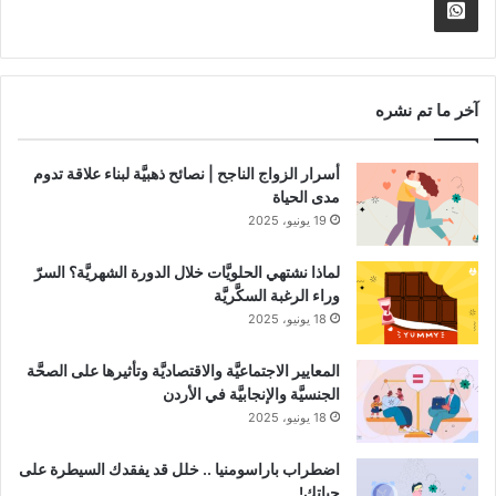
الموقع
nnel
Whatsapp
RSS
Channel
آخر ما تم نشره
أسرار الزواج الناجح | نصائح ذهبيَّة لبناء علاقة تدوم
مدى الحياة
19 يونيو، 2025
لماذا نشتهي الحلويَّات خلال الدورة الشهريَّة؟ السرّ
وراء الرغبة السكَّريَّة
18 يونيو، 2025
المعايير الاجتماعيَّة والاقتصاديَّة وتأثيرها على الصحَّة
الجنسيَّة والإنجابيَّة في الأردن
18 يونيو، 2025
اضطراب باراسومنيا .. خلل قد يفقدك السيطرة على
حياتك!