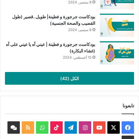
9 سبتمبر، 2024
بودكاست جرجورة و فطينة| طويل..قصير (طول
القضيب والصحة الجنسية)
8 سبتمبر، 2024
بودكاست جرجورة و فطينة | عيني آه يا عيني على آه
(غشاء البكارة)
15 أغسطس، 2024
الكل (42)
تابعونا
‫X
فيسبوك
‫YouTube
انستقرام
تيلقرام
‫TikTok
واتساب
ملخص
book