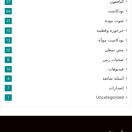
اليافعون
37
بودكاست
64
صوت مودة
21
جرجورة وفطينة
15
بودكاست مودَّة
13
مش نمطي
10
صحيات رنين
6
فيديوهات
14
أسئلة شائعة
8
إصدارات
7
Uncategorized
1