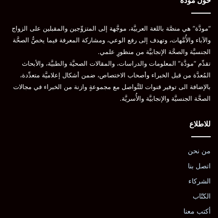
حول مودة
“مودَّة” هي منصَّة باللغة العربيَّة، موجَّهة إلى المتزوِّجين والمقبلين على الزواج
والآباء والأُمَّهات، وتهدف إلى رفع الوعي، ومشاركة المعرفة فيما يخصُّ الصحَّة
الجنسيَّة والصحَّة الإنجابيَّة من منظورٍ علمي.
تقدِّم “مودَّة” المعلومات والدراسات، والمقالات الصحيَّة والطبيَّة، والأبحاث
المُعدَّة من قبل الخبراء وأصحاب الاختصاص، ضمن أشكال إعلاميَّة متعدِّدة،
بالإضافة الى توفير قنوات للتَّواصل مع مجموعةٍ وازنة من الخبراء في مجالات
الصحَّة الجنسيَّة والإنجابيَّة والأُسريَّة.
للاطلاع
من نحن
اتصل بنا
الشركاء
الكتّاب
أكتب معنا