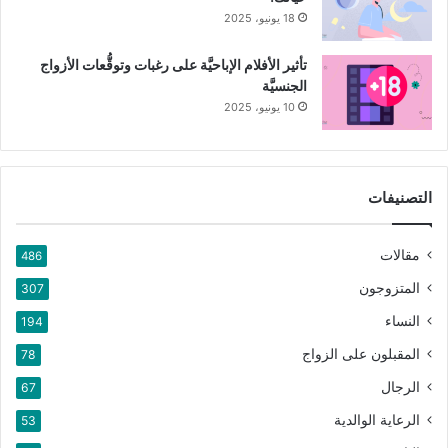
18 يونيو، 2025
تأثير الأفلام الإباحيَّة على رغبات وتوقُّعات الأزواج
الجنسيَّة
10 يونيو، 2025
التصنيفات
مقالات
486
المتزوجون
307
النساء
194
المقبلون على الزواج
78
الرجال
67
الرعاية الوالدية
53