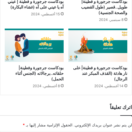
بودكاست جرجورة و فطينة|
بودكاست جرجورة و فطينة | عيني
تسأل جرجورة عن كيفية تعامل الزوجين مع هذه الصعوبات، فتؤكد
طويل..قصير (طول القضيب
آه يا عيني على آه (غشاء البكارة)
والصحة الجنسية)
الدكتورة أن التواصل المفتوح والدعم المتبادل بين الزوجين هما
15 أغسطس، 2024
8 سبتمبر، 2024
المفتاح الأساسي للحفاظ على علاقة ناجحة. تجدد جرجورة تنهداتها،
متمنية أن يفهم زوجها جرجور هذه الأمور.
لمزيد من التفاصيل حول الموضوع :
قراءة مقال “الحياة الجنسية بعد سن الأمل”
https:/?p=1665
بودكاست جرجورة و فطينة| على
بودكاست جرجورة وفطينة|
نار هادئة (القذف المبكر عند
حلقاته..برجالاته (الجنس أثناء
و مقال “سنُّ الأمل وأفضل المكمِّلات لبداية جديدة”
الرجال)
الحمل)
https://wp.me/per1bs-UZ
14 أغسطس، 2024
8 أغسطس، 2024
مقال “فترات غياب الطمث، الأسباب والعلاج”
https://wp.me/per1bs-101
اترك تعليقاً
جرجورة وفطينة
لن يتم نشر عنوان بريدك الإلكتروني.
الحقول الإلزامية مشار إليها بـ
*