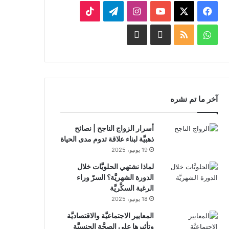
‫X
فيسبوك
‫YouTube
انستقرام
تيلقرام
‫TikTok
واتساب
ملخص
Facebook
Whatsapp
الموقع
Channel
Channel
RSS
آخر ما تم نشره
أسرار الزواج الناجح | نصائح
ذهبيَّة لبناء علاقة تدوم مدى الحياة
19 يونيو، 2025
لماذا نشتهي الحلويَّات خلال
الدورة الشهريَّة؟ السرّ وراء
الرغبة السكَّريَّة
18 يونيو، 2025
المعايير الاجتماعيَّة والاقتصاديَّة
وتأثيرها على الصحَّة الجنسيَّة