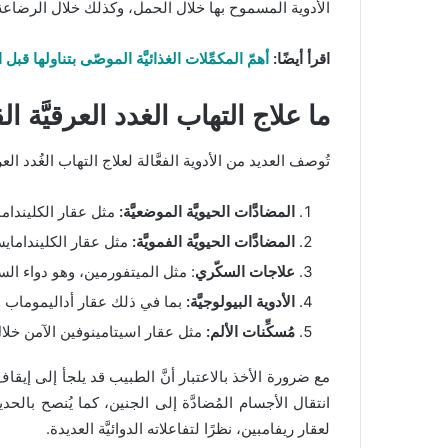
الأدوية المسموح بها خلال الحمل، وكذلك خلال الرضاعة
اقرأ أيضًا:
أهمّ المكمِّلات الغذائيَّة الموصّى بتناولها قبل
ما علاج التهاب الغدد العرقيَّة 
تُوصف العديد من الأدوية الفعَّالة لعلاج التهاب الغُدد الع
المضادَّات الحيويَّة الموضعيَّة:
مثل عقار الكليندام
المضادَّات الحيويَّة الفمويَّة:
مثل عقار الكليندامايس
علاجات السكّري
: مثل الميتفورمين، وهو دواء ال
الأدوية البيولوجيَّة:
بما في ذلك عقار أداليموماب 
مُسكِّنات الألم:
مثل عقار اسيتامينوفين الآمن خلا
مع ضرورة الأخذ بالاعتبار أنَّ الطبيب قد يلجأ إلى إيقاف
انتقال الأجسام المُضادَّة إلى الجنين، كما يُنصح بالح
لعقار ريفامبين، نظرًا لتفاعلاته الدوائيَّة العديدة.