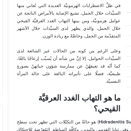
في ظلِّ الاضطرابات الهرمونيَّة العديدة التي تُعاني منها
السيِّدات خلال الحمل، تشيع الإصابة بالأمراض الناتجة عن
عوامل هرمونيَّة، ومن بينها التهاب الغدد العرقيَّة القيحي
خلال الحمل، والذي يظهر لدى السيِّدات خلال الأشهر
المتقدّمة من الحمل، وخاصَّةً مع زيادة الوزن.
وعلى الرغم من كونه من الحالات غير الشائعة لدى
السيِّدات الحوامل، إلا إنَّ من شأنه أن يُسبِّب إزعاجًا بالغًا،
كما أنّه قد تعيقهُنّ عن ممارسة شؤون حياتهنّ بصورةٍ
طبيعيَّة، فضلًا على تأثيراته البالغة على حالة المرأة
النفسيَّة.
ما هو التهاب الغدد العرقيَّة
القيحي؟
) هو حالةٌ من التكتّلات التي تظهر تحت سطح
في ثنايا القدمين واليدين، وكافَّة المناطق المُعرّضة للاحتكاك