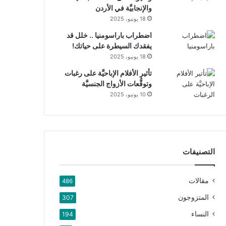
والإنجابيَّة في الأردن
18 يونيو، 2025
اضطراب باراسومنيا .. خلل قد
يفقدك السيطرة على حياتك!
18 يونيو، 2025
تأثير الأفلام الإباحيَّة على رغبات
وتوقُّعات الأزواج الجنسيَّة
10 يونيو، 2025
التصنيفات
مقالات
486
المتزوجون
307
النساء
194