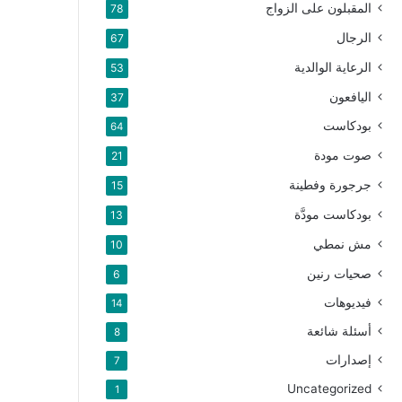
المقبلون على الزواج
78
الرجال
67
الرعاية الوالدية
53
اليافعون
37
بودكاست
64
صوت مودة
21
جرجورة وفطينة
15
بودكاست مودَّة
13
مش نمطي
10
صحيات رنين
6
فيديوهات
14
أسئلة شائعة
8
إصدارات
7
Uncategorized
1