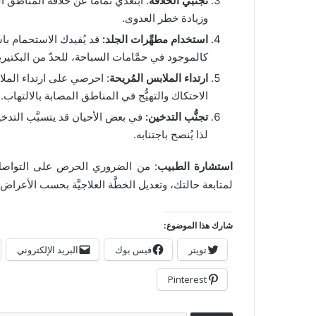
تجنَّبي الحلاقة
: ابتعدي تمامًا عن حلاقة المناطق ا
وزيادة خطر العدوى.
استخدام مطهِّرات الجلد:
قد يُفيدك الاستحمام باس
كالموجود في حمَّامات السباحة، للحدّ من البكتيري
ارتداء الملابس المُريحة
: احرصي على ارتداء الملاب
الاحتكاك والتهيُّج في المناطق المصابة بالالتهاب.
تجنُّب التدخين:
في بعض الأحيان قد يتسبَّب التدخي
لذا يُنصح باجتنابه.
استشارة الطبيب
: من الضروري الحرص على التواصل ا
لمتابعة حالتك، وتعديل الخطَّة العلاجيَّة بحسب الأعراض.
شارك هذا الموضوع:
تويتر
فيس بوك
البريد الإلكتروني
Pinterest