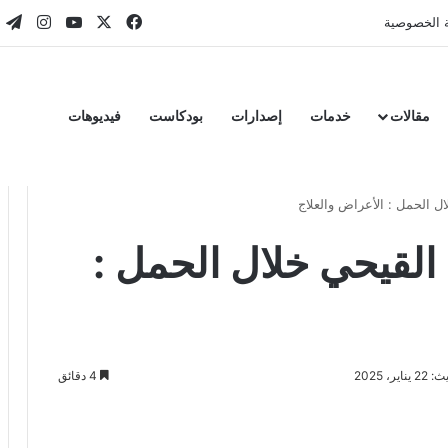
‫X
فيسبوك
‫YouTube
انستقر
تي
 الخصوصية
مقالات
خدمات
إصدارات
بودكاست
فيديوهات
لال الحمل : الأعراض والعلاج
ة القيحي خلال الحمل :
ير، 2025
4 دقائق