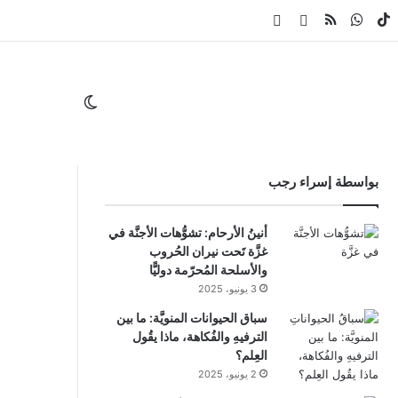
ام
لقرام
‫TikTok
واتساب
ملخص الموقع RSS
Whatsapp Channel
Facebook Channel
الوضع المظلم
بواسطة إسراء رجب
أنينُ الأرحام: تشوُّهات الأجنَّة في
غزَّة تَحت نيران الحُروب
والأسلحة المُحرّمة دوليًّا
3 يونيو، 2025
سباق الحيوانات المنويَّة: ما بين
الترفيهِ والفُكاهة، ماذا يقُول
العِلم؟
2 يونيو، 2025