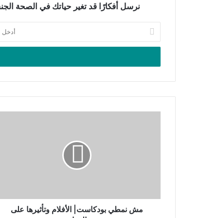
نرسل أفكارًا قد تغير حياتك في الصحة الجنسي
أدخل
بريدك
الإلكتروني
مش
نمطي
بودكاست| الأفلام
وتأثيرها
على
الزواج
مش نمطي بودكاست| الأفلام وتأثيرها على