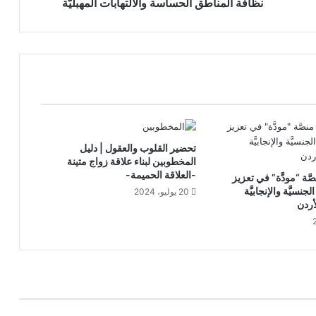
نظافة المناطق الحساسة والالتهابات المهبليَّة
تحضير القلوب والعقول | دليل
المخطوبين لبناء علاقة زواج متينة
-العلاقة الحميمة-
نصَّة “مودَّة” في تعزيز
جنسيَّة والإنجابيَّة
20 يوليو، 2024
أردن