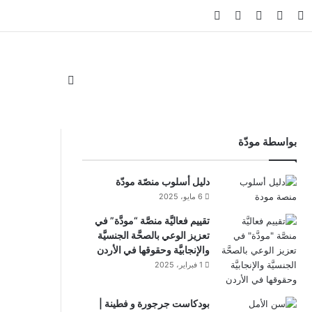
ام
لقرام
‫TikTok
واتساب
ملخص الموقع RSS
Facebook Channel
Whatsapp Channel
الوضع المظلم
بواسطة مودّة
دليل أسلوب منصّة مودّة
6 مايو، 2025
تقييم فعاليَّة منصَّة “مودَّة” في
تعزيز الوعي بالصحَّة الجنسيَّة
والإنجابيَّة وحقوقها في الأردن
1 فبراير، 2025
بودكاست جرجورة و فطينة |