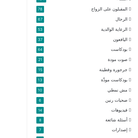
المقبلون على الزواج
78
الرجال
67
الرعاية الوالدية
53
اليافعون
37
بودكاست
64
صوت مودة
21
جرجورة وفطينة
15
بودكاست مودَّة
13
مش نمطي
10
صحيات رنين
6
فيديوهات
14
أسئلة شائعة
8
إصدارات
7