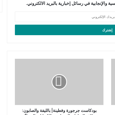
ة والإنجابية في رسائل إخبارية بالبريد الالكتروني.
بودكاست
جرجورة
وفطينة|
بالليفة
والصابون:
نظافة
المناطق
الحساسة
والالتهابات
المهبليَّة
بودكاست جرجورة وفطينة| بالليفة والصابون: