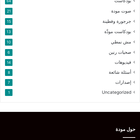
بودكاست
64
صوت مودة
21
جرجورة وفطينة
15
بودكاست مودَّة
13
مش نمطي
10
صحيات رنين
6
فيديوهات
14
أسئلة شائعة
8
إصدارات
7
Uncategorized
1
حول مودة