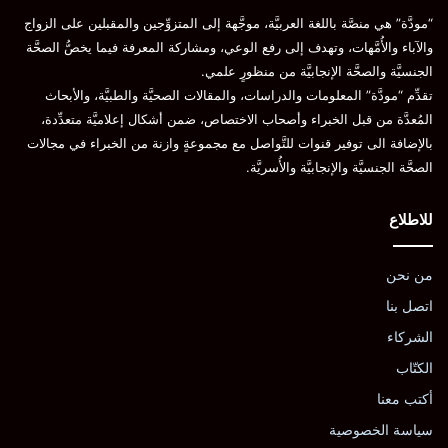
“مودَّة” هي منصَّة باللغة العربيَّة، موجَّهة إلى المتزوِّجين والمقبلين على الزواج
والآباء والأُمَّهات، وتهدف إلى رفع الوعي، ومشاركة المعرفة فيما يخصُّ الصحَّة
الجنسيَّة والصحَّة الإنجابيَّة من منظورٍ علمي.
تقدِّم “مودَّة” المعلومات والدراسات، والمقالات الصحيَّة والطبيَّة، والأبحاث
المُعدَّة من قبل الخبراء وأصحاب الاختصاص، ضمن أشكال إعلاميَّة متعدِّدة،
بالإضافة الى توفير قنوات للتَّواصل مع مجموعةٍ وازنة من الخبراء في مجالات
الصحَّة الجنسيَّة والإنجابيَّة والأُسريَّة.
للاطلاع
من نحن
اتصل بنا
الشركاء
الكتّاب
أكتب معنا
سياسة الخصوصية