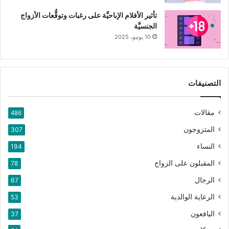
تأثير الأفلام الإباحيَّة على رغبات وتوقُّعات الأزواج
الجنسيَّة
10 يونيو، 2025
التصنيفات
مقالات
486
المتزوجون
307
النساء
194
المقبلون على الزواج
78
الرجال
67
الرعاية الوالدية
53
اليافعون
37