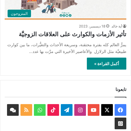
المتزوجون
أية خالد
18 ديسمبر، 2023
تأثير الأزمات والكوارث على العلاقات الزوجيَّة
يمرُّ العالم كله بفترة محتقنة، وسريعة الأحداث والتغيُّرات، ما بين كوارث
طبيعيَّة مثل الزلازل والأعاصير الأخيرة التي مرَّت بها عدد…
أكمل القراءة »
تابعونا
‫X
فيسبوك
‫YouTube
انستقرام
تيلقرام
‫TikTok
واتساب
ملخص
book
الموقع
nnel
Whatsapp