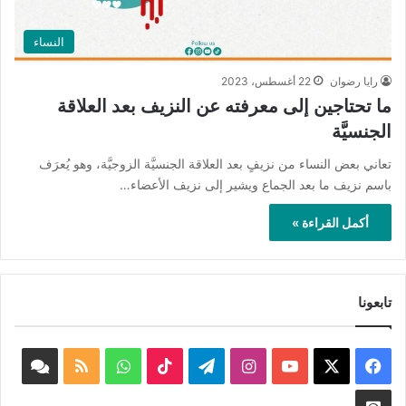
النساء
رايا رضوان
22 أغسطس، 2023
ما تحتاجين إلى معرفته عن النزيف بعد العلاقة
الجنسيَّة
تعاني بعض النساء من نزيفٍ بعد العلاقة الجنسيَّة الزوجيَّة، وهو يُعرَف
باسم نزيف ما بعد الجماع ويشير إلى نزيف الأعضاء…
أكمل القراءة »
تابعونا
‫X
فيسبوك
‫YouTube
انستقرام
تيلقرام
‫TikTok
واتساب
ملخص
book
الموقع
nnel