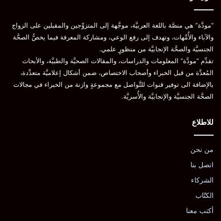
“مودَّة” هي منصَّة باللغة العربيَّة، موجَّهة إلى المتزوِّجين والمقبلين على الزواج
والآباء والأُمَّهات، وتهدف إلى رفع الوعي، ومشاركة المعرفة فيما يخصُّ الصحَّة
الجنسيَّة والصحَّة الإنجابيَّة من منظورٍ علمي.
تقدِّم “مودَّة” المعلومات والدراسات، والمقالات الصحيَّة والطبيَّة، والأبحاث
المُعدَّة من قبل الخبراء وأصحاب الاختصاص، ضمن أشكال إعلاميَّة متعدِّدة،
بالإضافة الى توفير قنوات للتَّواصل مع مجموعةٍ وازنة من الخبراء في مجالات
الصحَّة الجنسيَّة والإنجابيَّة والأُسريَّة.
للاطلاع
من نحن
اتصل بنا
الشركاء
الكتّاب
أكتب معنا