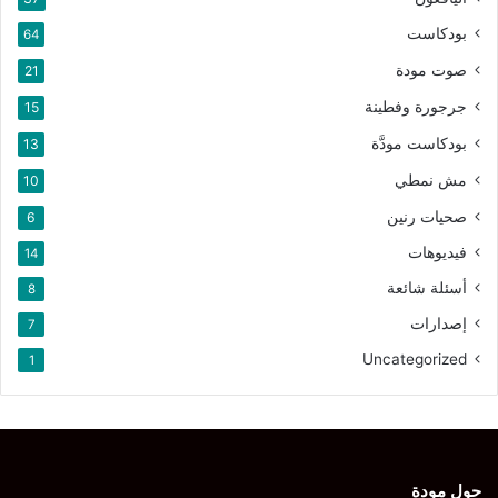
بودكاست
64
صوت مودة
21
جرجورة وفطينة
15
بودكاست مودَّة
13
مش نمطي
10
صحيات رنين
6
فيديوهات
14
أسئلة شائعة
8
إصدارات
7
Uncategorized
1
حول مودة