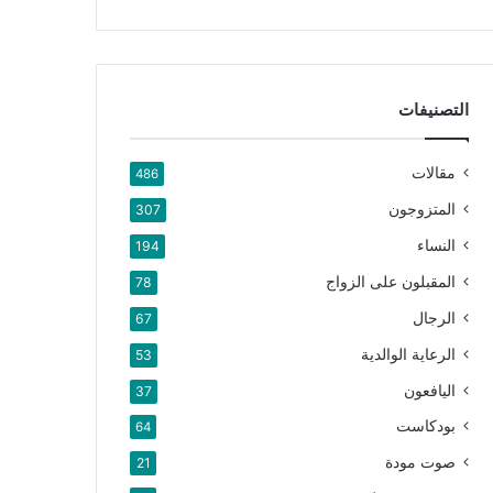
التصنيفات
مقالات
486
المتزوجون
307
النساء
194
المقبلون على الزواج
78
الرجال
67
الرعاية الوالدية
53
اليافعون
37
بودكاست
64
صوت مودة
21