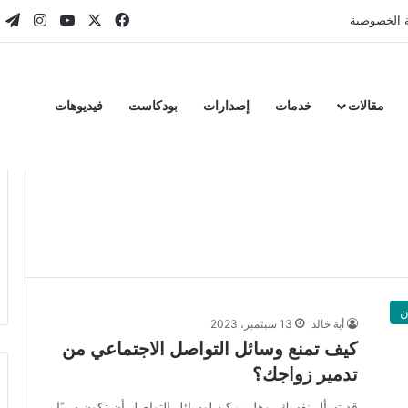
‫X
فيسبوك
‫YouTube
انستقر
تي
 الخصوصية
مقالات
خدمات
إصدارات
بودكاست
فيديوهات
ن
أية خالد
13 سبتمبر، 2023
كيف تمنع وسائل التواصل الاجتماعي من
تدمير زواجك؟
قد تسأل نفسك، وهل يمكن لوسائل التواصل أن تكون سببًا