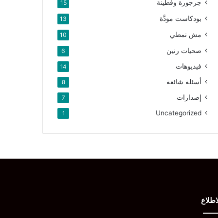
جرجورة وفطينة
15
بودكاست مودَّة
13
مش نمطي
10
صحيات رنين
6
فيديوهات
14
أسئلة شائعة
8
إصدارات
7
Uncategorized
1
اطلاع