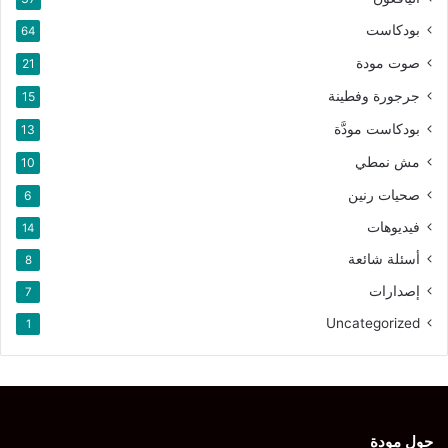
بودكاست
64
صوت مودة
21
جرجورة وفطينة
15
بودكاست مودَّة
13
مش نمطي
10
صحيات رنين
6
فيديوهات
14
أسئلة شائعة
8
إصدارات
7
Uncategorized
1
حول مودة