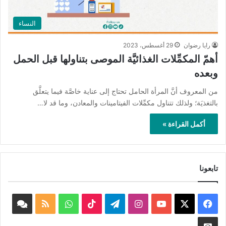
النساء
رايا رضوان
29 أغسطس، 2023
أهمّ المكمِّلات الغذائيَّة الموصى بتناولها قبل الحمل
وبعده
من المعروف أنَّ المرأة الحامل تحتاج إلى عناية خاصَّة فيما يتعلَّق
بالتغذيَة؛ ولذلك تتناول مكمِّلات الفيتامينات والمعادن، وما قد لا…
أكمل القراءة »
تابعونا
‫X
فيسبوك
‫YouTube
انستقرام
تيلقرام
‫TikTok
واتساب
ملخص
book
الموقع
nnel