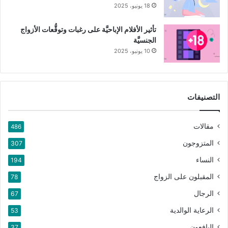
18 يونيو، 2025
تأثير الأفلام الإباحيَّة على رغبات وتوقُّعات الأزواج
الجنسيَّة
10 يونيو، 2025
التصنيفات
مقالات
486
المتزوجون
307
النساء
194
المقبلون على الزواج
78
الرجال
67
الرعاية الوالدية
53
اليافعون
37