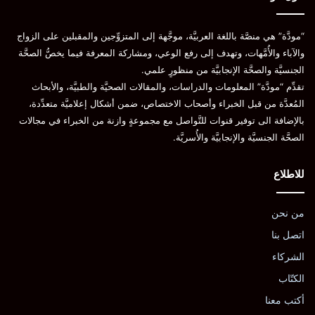
“مودَّة” هي منصَّة باللغة العربيَّة، موجَّهة إلى المتزوِّجين والمقبلين على الزواج
والآباء والأُمَّهات، وتهدف إلى رفع الوعي، ومشاركة المعرفة فيما يخصُّ الصحَّة
الجنسيَّة والصحَّة الإنجابيَّة من منظورٍ علمي.
تقدِّم “مودَّة” المعلومات والدراسات، والمقالات الصحيَّة والطبيَّة، والأبحاث
المُعدَّة من قبل الخبراء وأصحاب الاختصاص، ضمن أشكال إعلاميَّة متعدِّدة،
بالإضافة الى توفير قنوات للتَّواصل مع مجموعةٍ وازنة من الخبراء في مجالات
الصحَّة الجنسيَّة والإنجابيَّة والأُسريَّة.
للاطلاع
من نحن
اتصل بنا
الشركاء
الكتّاب
أكتب معنا