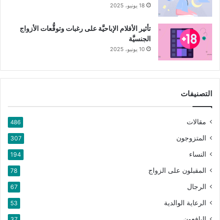
18 يونيو، 2025
تأثير الأفلام الإباحيَّة على رغبات وتوقُّعات الأزواج
الجنسيَّة
10 يونيو، 2025
التصنيفات
مقالات
486
المتزوجون
307
النساء
194
المقبلون على الزواج
78
الرجال
67
الرعاية الوالدية
53
اليافعون
37