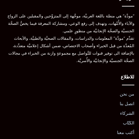
“مودَّة” هي منصَّة باللغة العربيَّة، موجَّهة إلى المتزوِّجين والمقبلين على الزواج
والآباء والأُمَّهات، وتهدف إلى رفع الوعي، ومشاركة المعرفة فيما يخصُّ الصحَّة
الجنسيَّة والصحَّة الإنجابيَّة من منظورٍ علمي.
تقدِّم “مودَّة” المعلومات والدراسات، والمقالات الصحيَّة والطبيَّة، والأبحاث
المُعدَّة من قبل الخبراء وأصحاب الاختصاص، ضمن أشكال إعلاميَّة متعدِّدة،
بالإضافة الى توفير قنوات للتَّواصل مع مجموعةٍ وازنة من الخبراء في مجالات
الصحَّة الجنسيَّة والإنجابيَّة والأُسريَّة.
للاطلاع
من نحن
اتصل بنا
الشركاء
الكتّاب
أكتب معنا