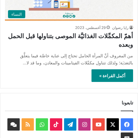
النساء
رايا رضوان
29 أغسطس، 2023
أهمّ المكمِّلات الغذائيَّة الموصى بتناولها قبل الحمل
وبعده
من المعروف أنَّ المرأة الحامل تحتاج إلى عناية خاصَّة فيما يتعلَّق
بالتغذيَة؛ ولذلك تتناول مكمِّلات الفيتامينات والمعادن، وما قد لا…
أكمل القراءة »
تابعونا
‫X
فيسبوك
‫YouTube
انستقرام
تيلقرام
‫TikTok
واتساب
ملخص
book
الموقع
nnel