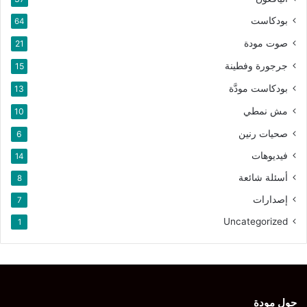
بودكاست
64
صوت مودة
21
جرجورة وفطينة
15
بودكاست مودَّة
13
مش نمطي
10
صحيات رنين
6
فيديوهات
14
أسئلة شائعة
8
إصدارات
7
Uncategorized
1
حول مودة