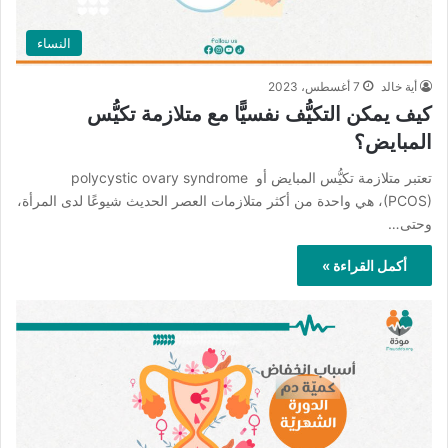
النساء
أية خالد
7 أغسطس، 2023
كيف يمكن التكيُّف نفسيًّا مع متلازمة تكيُّس
المبايض؟
تعتبر متلازمة تكيُّس المبايض أو polycystic ovary syndrome
(PCOS)، هي واحدة من أكثر متلازمات العصر الحديث شيوعًا لدى المرأة،
وحتى…
أكمل القراءة »