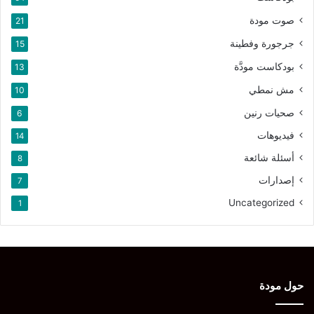
صوت مودة
21
جرجورة وفطينة
15
بودكاست مودَّة
13
مش نمطي
10
صحيات رنين
6
فيديوهات
14
أسئلة شائعة
8
إصدارات
7
Uncategorized
1
حول مودة