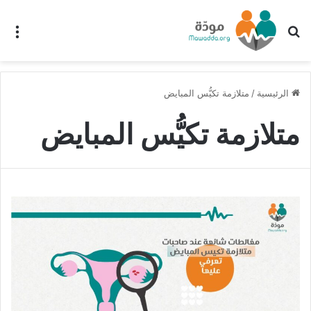
بحث عن
الق
الرئيسية
/
متلازمة تكيُّس المبايض
متلازمة تكيُّس المبايض