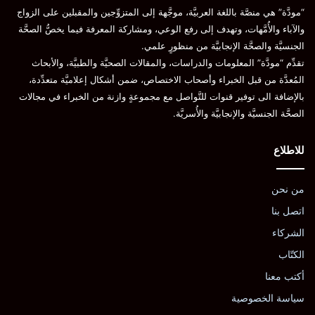
“مودَّة” هي منصَّة باللغة العربيَّة، موجَّهة إلى المتزوِّجين والمقبلين على الزواج
والآباء والأُمَّهات، وتهدف إلى رفع الوعي، ومشاركة المعرفة فيما يخصُّ الصحَّة
الجنسيَّة والصحَّة الإنجابيَّة من منظورٍ علمي.
تقدِّم “مودَّة” المعلومات والدراسات، والمقالات الصحيَّة والطبيَّة، والأبحاث
المُعدَّة من قبل الخبراء وأصحاب الاختصاص، ضمن أشكال إعلاميَّة متعدِّدة،
بالإضافة الى توفير قنوات للتَّواصل مع مجموعةٍ وازنة من الخبراء في مجالات
الصحَّة الجنسيَّة والإنجابيَّة والأُسريَّة.
للاطلاع
من نحن
اتصل بنا
الشركاء
الكتّاب
أكتب معنا
سياسة الخصوصية