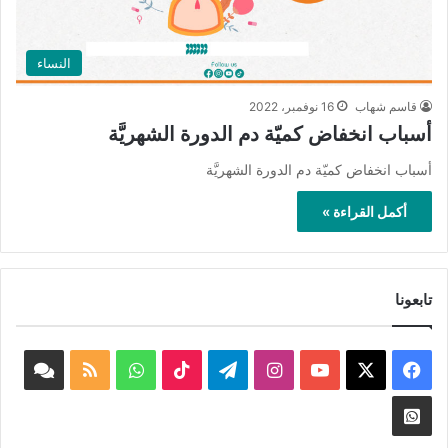
النساء
قاسم شهاب
16 نوفمبر، 2022
أسباب انخفاض كميّة دم الدورة الشهريَّة
أسباب انخفاض كميّة دم الدورة الشهريَّة
أكمل القراءة »
تابعونا
‫X
فيسبوك
‫YouTube
انستقرام
تيلقرام
‫TikTok
واتساب
ملخص
book
الموقع
nnel
Whatsapp