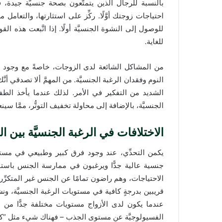
بالنسبة للرجال الذين يتمتَّعون بصحة جنسيَّة جيدة، 
احتياجات زوجتك أوَّلًا. ركِّز على استثارتها، والتعام
للوصول إلى النشوة الجنسيَّة أولًا. إذا اتَّبعت هذه
للغاية.
من المشاكل الشائعة لدى الزوجات، خاصةً مع وجود ال
النوم وفقدان الرغبة الجنسيَّة. من المهمَّ ألا تصدقي أ
الشديد من التفكير في الأمر. لذلك عندما يأخذ الطفل 
الجنسيَّة، بالإضافة إلى محاولة تخفيف التوتُّر، ممَّا
الاختلافات في الرغبة الجنسيَّة بين ا
يكمن التحدِّي، عند وجود فرق كبير وطبيعي في مستو
جنسية عالية جدًّا ويرغبون في ممارسة الجنس باستم
الاحتياجات، وهم راضون تمامًا عن الجنس غير المتكرِّر
عندما يكون لدى الأزواج مستويات مختلفة جدًّا من
الفسيولوجيَّة عن مستوى الجذب – فهناك شيء مثل “كيمياء” ا