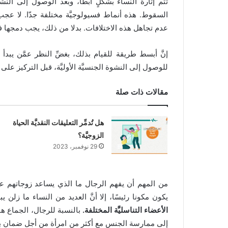
تتم إثارة النساء بشكلٍ أبطأ، وبعد الوصول إلى النشو
السقوط. هذه أنماط فسيولوجيَّة مختلفة جدّا. لا عجب أنَّ
عدم تجاهل هذه الاختلافات. بدلا من ذلك، يجب دمجها في 
إنَّ أبسط طريقة للقيام بذلك، بغضِّ النظر عمَّن يبد
للوصول إلى النشوة الجنسيَّة الأوليَّة، قبل التركيز عل
مقالات ذات صلة
هل تُدمِّر التعليقات النقديَّة الحياة
الزوجيَّة؟
29 نوفمبر، 2023
من المهم أن يفهم الرجال ما الذي يساعد زوجاتهم على
يكون مكونا رئيسًا، إلا أنَّ العديد من النساء ما زلن يبت
الأعضاء التناسليَّة المختلفة.
بالنسبة للرجال، الجماع هو 
إلى ممارسة الجنس مع أكثر من امرأة من أجل ضمان بقا