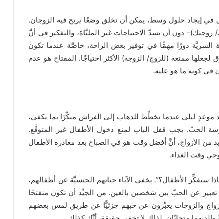
 الحل في إيجاد حلول وسط، يمكن أن تخلق وضعًا يربح فيه الزوجان.
جتك)- دون أن تسدّ الاحتياجات غير الملبَّاة، والتفكير في أنَّ
لسريَّة دورًا مهمًّا في توفير بعض الراحة، خاصَّة عندما تكون
لجعلها ممتعة (للزوج/ الزوجة) الأكثر احتياجًا. المفتاح هو عدم
ئ في كونه ما هو عليه.
 موعدٍ ليلي عندما تخطِّط للذهاب إلى الفراش مبكّرًا بما يكفي،
سة الحبّ. يجب قفل الباب لمنع دخول الأطفال غير المتوقَّع.
يد من الأزواج، أنَّ أفضل وقت هو في الصباح بعد مغادرة الأطفال
وجي وقت الغداء.
ذا سيفكِّر الأطفال؟”. يخفي الآباء حياتهم الجنسيَّة عن أطفالهم،
و تعبير عن الحبّ بين شخصين بالغين. من الجيِّد أن تكون منفتحًا
أزواج والزوجات يعبِّرون عن حبهم جزئيًّا عن طريق لمس بعضهم
 والديهما متحابّان. لذلك لا تخفي حقيقة، أنَّك كذلك.