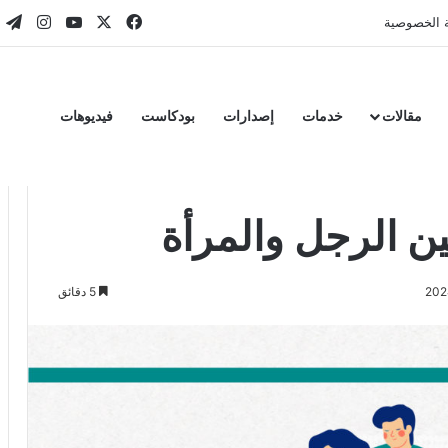
‫X
فيسبوك
‫YouTube
انستقر
تي
 الخصوصية
مقالات
خدمات
إصدارات
بودكاست
فيديوهات
جل والمرأة
ن الرجل والمرأة
5 دقائق