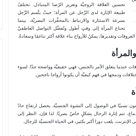
تحسين العلاقة الزوجيَّة وتعزيز الرّضا المتبادل. تختلفُ
طبيعة الإثارة لدى الرَّجل عن المرأة؛ حيثُ يتَّسم الرَّجل
بسرعة الاستثارة والارتباط بالمحفِّزات البصريَّة، بينما
تحتاج المرأة إلى وقتٍ أطول وتُفضِّل التواصل العاطفيَّ
فروقات وتقديرها، يمكنُ للأزواج بناء علاقة أكثر تناغمًا وسعادةً.
المرأة
فات عندما يتعلق الأمر بالجنس، فهي حقيقيَّة وواضحة جدّا. لسوء
لافات ودمجها في فهم كيفيَّة أن يكونوا أزواجا ناجحين.
ة
عون نسبيّا في الوصول إلى النشوة الجنسيَّة. يحصل ارتفاع حادّ
اغ، تتم إثارة الرجال بشكلٍ خاصّ بصريّا. لذا فإن، النظر إلى
لى الإنترنت، يلعب دورا أكبر بكثير، في الحياة الجنسيَّة للرجال.