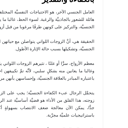
العامل الجنسي الآخر، هو الاحتياجات النفسيَّة المختلفة ا
هائلة للشعور بالجاذبيَّة والرغبة. لسوء الحظ، غالبا ما
الجنسيَّة، والتركيز على كونهن طرفًا مرغوبا من قبل أزو
الحقيقة هي، أنَّ الزوجات اللواتي يتواصلن مع حياتهن ا
الجنسيَّة، وتشكيلها بسبب حالة الإثارة الأطول.
معظم الأزواج، سرًّا أو علنًا ​​، تثيرهم الزوجات اللواتي 
وغالبا ما يعانين منه بشكلٍ سلبي، لأنَّه تمَّ تكييفهن اج
باعتباره المبادر بالعلاقة الجنسيَّة، وإحساسهن بأنهن م
يتحمَّل الرجال عبء الكفاءة الجنسيَّة؛ يجب على ال
زوجته، هذا القلق من الأداء هو قضيَّة أساسيَّة عند 
جدًّا، يمكن الآن معالجة ضعف الانتصاب بسهولةٍ أ
باستراتيجيات علميَّة مجرَّبة.