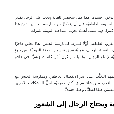
جل بدخول جسدها. هذا عمل شخصي للغاية ويجب على الرجل تقدير
الحميمة العاطفيَّة قبل أن يتمكنَّ من ممارسة الجنس. ادمج هذا
را، فهم سبب أهميَّة تجربة المداعبة المهمَّة للمرأة.
القرب العاطفي أوَّلًا كشرط لممارسة الجنس. هذا يخلق حاجزًا
 بالنسبة للرجال، عمليَّة تعيق تحسين العلاقة الزوجيَّة. من جهةٍ
ة لإمتاع الرجال، وغالبا ما ينكرن أنهَّن كائنات جنسيَّة في حاجةٍ
مهم التغلُّب على عذر الانفصال العاطفي وممارسة الجنس مع
التقارب، وإنشاء سياق أكثر حميميَّة لحلِّ المشكلات الأخرى.
ّن عنفًا لفظيًّا، وعنفًا جسديًّا.
بة ويحتاج الرجال إلى الشعور