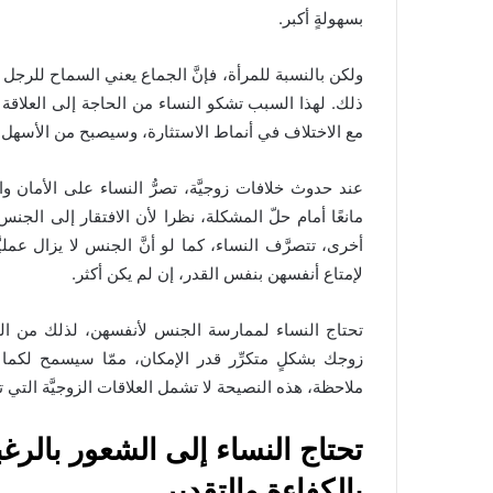
بسهولةٍ أكبر.
ولكن بالنسبة للمرأة، فإنَّ الجماع يعني السماح للر
ذلك. لهذا السبب تشكو النساء من الحاجة إلى العلاقة 
مع الاختلاف في أنماط الاستثارة، وسيصبح من الأسهل كثي
عند حدوث خلافات زوجيَّة، تصرُّ النساء على الأمان و
مانعًا أمام حلّ المشكلة، نظرا لأن الافتقار إلى الجنس،
أخرى، تتصرَّف النساء، كما لو أنَّ الجنس لا يزال عمليَّ
لإمتاع أنفسهن بنفس القدر، إن لم يكن أكثر.
تحتاج النساء لممارسة الجنس لأنفسهن، لذلك من ال
زوجك بشكلٍ متكرِّر قدر الإمكان، ممّا سيسمح لكما ب
ملاحظة، هذه النصيحة لا تشمل العلاقات الزوجيَّة التي تتضمَ
تحتاج النساء إلى الشعور بالرغ
بالكفاءة والتقدير