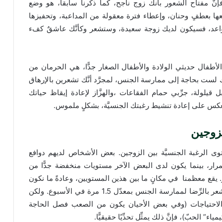
فإنَّ مفتاح الشعور بأنك زوج ناجح، كما ذكرنا سابقا، هو وضع
ل معها بعطفٍ وحنان، وإعطاء فترة معقولة من المداعبة، وتحفيزها
 القواعد، فسيكون لديك زوجة سعيدة، وستشعر وكأنَّك عاشقٌ كفء
أطفال حديثي الولادة والأطفال الصغار جدًّا، هي الحرمان من
نَّك لست بحاجة إلى ممارسة الجنس، لمجرَّد أنَّك تشعرين بالإرهاق
قيلولة، جرِّبي حمام الفقاعات ،والهزَّاز لإعادة إيقاظ حياتك
 سينعكس على إعادة تنشيط رغبتك الجنسيَّة، بشكلٍ ملموس.
لزوجين
ى الرغبة الجنسيَّة بين الزوجين. بعض الأشخاص لديهم دوافع
رار، بينما يكون لدى البعض الآخر مستويات منخفضة جدًّا من
. يقع معظمنا في مكانٍ ما بين هذين المستويين، وعادةً ما نكون
قريبين بدرجةٍ كافية في مستويات الرغبة الجنسيَّة، ونشعر بالرِّضا لممارسة الجنس بمعدّل 1.5 مرة في الأسبوع. ولكن
 الاحتياجات (وفي بعض الأحيان يكون من الصعب فصل الحاجة
لحبّ)، فإنَّ ذلك يمثِّل تحدِّيًا حقيقيًّا.