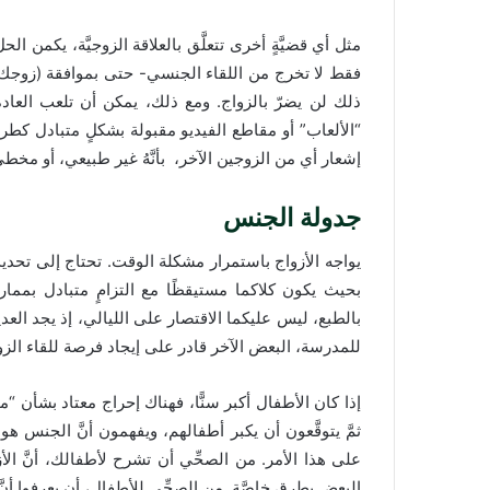
مثل أي قضيَّةٍ أخرى تتعلَّق بالعلاقة الزوجيَّة، يكمن
فقط لا تخرج من اللقاء الجنسي- حتى بموافقة (زوجك/ زو
ذلك لن يضرّ بالزواج. ومع ذلك، يمكن أن تلعب العادة ا
“الألعاب” أو مقاطع الفيديو مقبولة بشكلٍ متبادل كطرق 
إشعار أي من الزوجين الآخر، بأنَّهُ غير طبيعي، أو مخط
جدولة الجنس
يواجه الأزواج باستمرار مشكلة الوقت. تحتاج إلى تحديد
بحيث يكون كلاكما مستيقظًا مع التزامٍ متبادل بممار
بالطبع، ليس عليكما الاقتصار على الليالي، إذ يجد العد
للمدرسة، البعض الآخر قادر على إيجاد فرصة للقاء الز
إذا كان الأطفال أكبر سنًّا، فهناك إحراج معتاد بشأن “ما
ثمَّ يتوقَّعون أن يكبر أطفالهم، ويفهمون أنَّ الجنس ه
على هذا الأمر. من الصحِّي أن تشرح لأطفالك، أنَّ ال
البعض بطرقٍ خاصَّة. من الصحِّي للأطفال، أن يعرفوا أنَّ