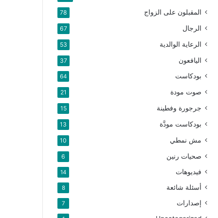
المقبلون على الزواج
78
الرجال
67
الرعاية الوالدية
53
اليافعون
37
بودكاست
64
صوت مودة
21
جرجورة وفطينة
15
بودكاست مودَّة
13
مش نمطي
10
صحيات رنين
6
فيديوهات
14
أسئلة شائعة
8
إصدارات
7