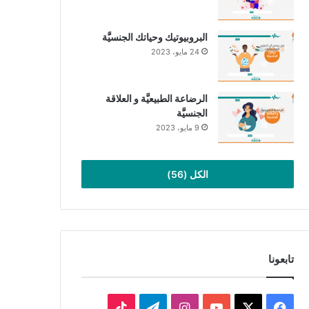
البروبيوتيك وحياتك الجنسيَّة
24 مايو، 2023
الرضاعة الطبيعيَّة و العلاقة
الجنسيَّة
9 مايو، 2023
الكل (56)
تابعونا
‫X
فيسبوك
‫YouTube
انستقرام
تيلقرام
‫TikTok