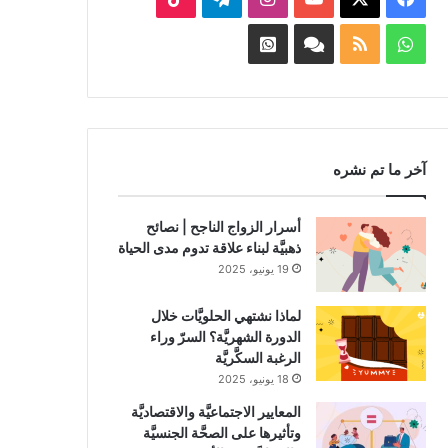
واتساب
ملخص
Facebook
Whatsapp
الموقع
Channel
Channel
RSS
آخر ما تم نشره
أسرار الزواج الناجح | نصائح
ذهبيَّة لبناء علاقة تدوم مدى الحياة
19 يونيو، 2025
لماذا نشتهي الحلويَّات خلال
الدورة الشهريَّة؟ السرّ وراء
الرغبة السكَّريَّة
18 يونيو، 2025
المعايير الاجتماعيَّة والاقتصاديَّة
وتأثيرها على الصحَّة الجنسيَّة