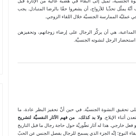
ة الجنسيَّة، تميل إلى البقاء في هضبة عالية من الإثارة قبل
هُ يمثِّل تحدِّيا للأزواج، أن يشعروا حقّا بالرضا المتبادل. يجب
عمليَّة الممارسة الجنسيَّة خلال اللقاء الزوجي.
أ المداعبة، هي أن يركِّز الرجال على إرضاء زوجاتهم، وتحفيزهن
ى استحضار الرجل لنشوته الجنسيَّة.
 تحقيق النشوة الجنسيَّة. في حين أنَّ تحفيز البظر عادة، ما
عدن أثناء الإيلاج.
ولا بد كذلك، من فهم الآثار النفسيَّة لتشريح
فعل خارجي. هذا له آثار تطّوريَّة حول حاجة رجال ما قبل التاريخ
ء النوع؛ إنَّه الجزء الذي يسمح للرجال بفصل الجنس عن الحبّ