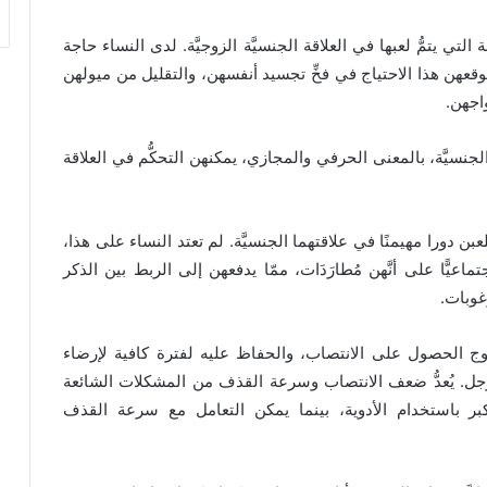
لتي يتمُّ لعبها في العلاقة الجنسيَّة الزوجيَّة. لدى النساء حاجة
 يوقعهن هذا الاحتياج في فخِّ تجسيد أنفسهن، والتقليل من ميولهن
اجهن.
لجنسيَّة، بالمعنى الحرفي والمجازي، يمكنهن التحكُّم في العلاقة
يلعبن دورا مهيمنًا في علاقتهما الجنسيَّة. لم تعتد النساء على هذا،
تماعيًّا على أنَّهن مُطارَدَات، ممّا يدفعهن إلى الربط بين الذكر
رغوبات.
زوج الحصول على الانتصاب، والحفاظ عليه لفترة كافية لإرضاء
الرجل. يُعدُّ ضعف الانتصاب وسرعة القذف من المشكلات الشائعة
كبر باستخدام الأدوية، بينما يمكن التعامل مع سرعة القذف