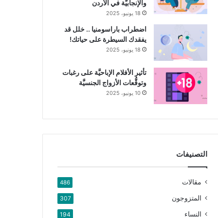
والإنجابيَّة في الأردن
18 يونيو، 2025
اضطراب باراسومنيا .. خلل قد
يفقدك السيطرة على حياتك!
18 يونيو، 2025
تأثير الأفلام الإباحيَّة على رغبات
وتوقُّعات الأزواج الجنسيَّة
10 يونيو، 2025
التصنيفات
مقالات
486
المتزوجون
307
النساء
194