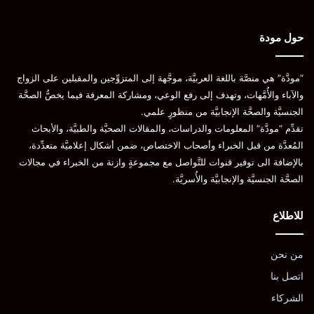
www.cdc.gov “Disability and Health Information for People
حول مودة
with Disabilities”
“مودَّة” هي منصَّة باللغة العربيَّة، موجَّهة إلى المتزوِّجين والمقبلين على الزواج
specialneedsplanning.net “What Does it Mean to be a
والآباء والأُمَّهات، وتهدف إلى رفع الوعي، ومشاركة المعرفة فيما يخصُّ الصحَّة
Person with Special Needs?”
الجنسيَّة والصحَّة الإنجابيَّة من منظورٍ علمي.
تقدِّم “مودَّة” المعلومات والدراسات، والمقالات الصحيَّة والطبيَّة، والأبحاث
www.webmd.com “Intellectual Disability”
المُعدَّة من قبل الخبراء وأصحاب الاختصاص، ضمن أشكال إعلاميَّة متعدِّدة،
بالإضافة الى توفير قنوات للتَّواصل مع مجموعةٍ وازنة من الخبراء في مجالات
www.verywellfamily.com “What to Say Instead of “Special
الصحَّة الجنسيَّة والإنجابيَّة والأُسريَّة.
Needs
للاطلاع
شارك هذا الموضوع:
من نحن
تويتر
فيس بوك
البريد الإلكتروني
اتصل بنا
LinkedIn
WhatsApp
Telegram
الشركاء