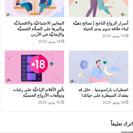
– فئة الإعاقات الحركيَّة:
هم الذين يعانون من خللٍ عامّ في القدرة
على أداء الأنشطة الحركيَّة، وهذا بدوره يؤثِّر سلبًا على النموّ
أسرار الزواج الناجح | نصائح ذهبيَّة
المعايير الاجتماعيَّة والاقتصاديَّة
الاجتماعي والعقلي لديهم.
لبناء علاقة تدوم مدى الحياة
وتأثيرها على الصحَّة الجنسيَّة
والإنجابيَّة في الأردن
19 يونيو، 2025
– فئة اضطرابات التواصل والتفاعل مع الآخرين:
تشمل هذه الفئة
18 يونيو، 2025
أصحاب اضطرابات اللغة، وتتمثَّل أبرز الأعراض لديهم في ضعف
القدرة على التعبير عن أفكارهم بعبارات وجُمَل سليمة ومفهومة.
– فئة صعوبات التعلُّم:
تتمثَّل في وجود اضطرابات في العمليات
الفكريَّة في الدماغ والتي تتداخل مع فهم واستعمال اللغة، ومن
الأمثلة على ذلك اضطرابات التحدُّث.
اضطراب باراسومنيا .. خلل قد
تأثير الأفلام الإباحيَّة على رغبات
يفقدك السيطرة على حياتك!
وتوقُّعات الأزواج الجنسيَّة
– فئة اضطراب طيف
التوحُّد
:
وهي الفئة المصابة باضطرابات في
18 يونيو، 2025
10 يونيو، 2025
النموّ، والتي تؤثِّر على حياتهم وطريقة كلامهم وتفاعلهم مع المجتمع
من حولهم.
اترك تعليقاً
– فئة الإعاقات الصحِّيَّة:
تشمل هذه الفئة الأشخاص الذين يعانون من