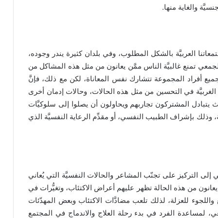
يَّة والغاية منها.
جتمعاتنا العربيَّة بالشكل المطلوب، وفي بلدان كثيرة يندر وجوده،
لجمعي تمنع غالبيَّة الناس ممَّن يعانون من مثل هذه المشاكل من
يع أفراد المجموعة تتشارك نفس المعاناة، لكن مع ذلك، فإنَّ
ت الغربيَّة في التحسين من مثل هذه الحالات، وحالات إدمان أخرى
حيث يتبادل المشتركون تجاربهم ويحاولون أن يصلوا إلى سلوكيَّات
 وذلك بإشراف الطبيب النفسي، أو مقدِّم الرعاية النفسيَّة الذي
 إلى التركيز على تجنّب المشاعر والحالات النفسيَّة التي يُعاني
يعانون من هذه الحالة تظهر عليهم أعراض الاكتئاب، وتغيُّرات في
للجوء للعزلة، لذلك تلعب مضادَّات الاكتئاب وبعض المهدّئات
بيعي، لمساعدة الفرد في بدء رحلة العلاج والاندماج في المجتمع