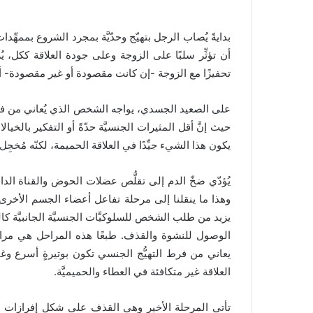
بدايةً يُصاب الرجل بتهيّج وحدّيَّة بمجرد الشروع بممهِّد
أن تؤثِّر سلبًا على الزوجة وعلى جودة العلاقة ككل، يُ
تحفيزًا مع الزوجة -إن كانت مقصودة أو غير مقصودة- أو خ
على الصعيد الجسدي، يواجه الشخص الذي يُعاني من فرط
حيث إنَّ أقل المثيرات الجنسيَّة حدّةً أو التفكير بالخيا
يكون هذا الشيء جيِّدًا في العلاقة الحميمة، لكنّه مُخجِل 
يُؤدّي ضخّ الدم إلى تقلُّص عضلات الحوض والقناة الد
وهذا ما ينقلنا إلى مرحلة تفاعل أعضاء الجسم الأخرى مع
يزيد من طلب الشخص للسلوكيَّات الجنسيَّة الجانبيَّة كال
الوصول للنشوة والقذف. طبعًا هذه المراحل هي مرا
يعاني من فرط التهيُّج الجنسي تكون بوتيرةٍ أسرع وغ
العلاقة غير متكافئة في العطاء والحميميَّة.
تأتي المرحلة الأخير وهي القذف على شكل إفرازات من 