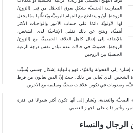
فرط التهيُّج الجنسي هو زيادة الرغبة الجنسيَّة أو معدّلات
الممارسة الجنسيَّة بشكلٍ يفوق التحمّل من قِبل (الزوج/
الزوجة)، أو/ و يتقاطع مع المَهام اليوميَّة ويُعطِّلها ممَّا يجعل
لها الأولويَّة دائمًا على حساب الأمور والواجبات الأكثر
أهميَّة، وينتج عن ذلك تقليل الإنتاجيَّة لدى الشخص،
بالإضافة إلى إثقال كاهل العلاقة الحميميَّة مع (الزوج/
الزوجة)، خصوصًا في حالات عدم تبادل نفس درجة الرغبة
الجنسيَّة بين الزوجين.
ت إشارة إلى الفحولة والقوَّة، فهو بالنهاية إشكال جنسي يُسبِّب
ة حياة الشخص الذي يُعاني من ذلك، حيث إنَّ الذين يعانون من فرط
ماعيَّة، وصعوبات في تكوين علاقات صحيَّة وسليمة مع الآخرين.
الصحيَّة والتغذية، ويُشار إلى أنَّها تكون أكثر شيوعًا في فترة
عمر، وتأثير ذلك على الجهاز العصبي.
 الرجال والنساء