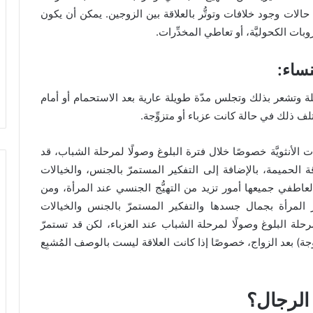
 حالات وجود خلافات وتوتُّر بالعلاقة بين الزوجين. يمكن أن يكون
وبات الكحوليَّة، أو تعاطي المخدِّرات.
نساء
:
لة وتشعر بذلك وتجلس مدّة طويلة عارية بعد الاستحمام أو أمام
تلف ذلك في حالة كانت عزباء أو متزوِّجة.
نات الأنثويَّة خصوصًا خلال فترة البلوغ وصولًا لمرحلة الشباب، قد
ة الحميمة، بالإضافة إلى التفكير المستمرّ بالجنس، والخيالات
غ العاطفي جميعها أمور تزيد من التهيُّج الجنسي عند المرأة، ومن
 المرأة بجمال جسدها والتفكير المستمرّ بالجنس والخيالات
مرحلة البلوغ وصولًا لمرحلة الشباب عند العزباء، لكن قد تستمرّ
جة) بعد الزواج، خصوصًا إذا كانت العلاقة ليست بالوصف المُشبِع
 الرجال؟