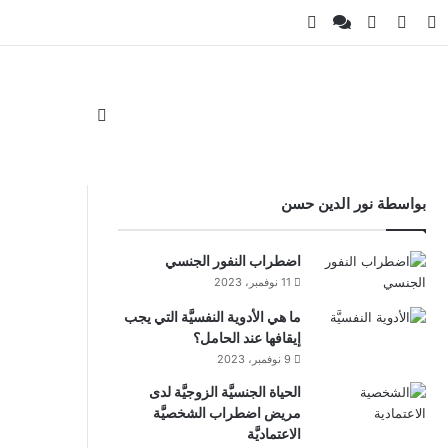
ام
لقرام
‫TikTok
واتساب
ملخص الموقع RSS
Facebook Channel
Whatsapp Channel
الوضع المظلم
بواسطة نور الدين حسن
اضطراب النفور الجنسي
11 نوفمبر، 2023
ما هي الأدوية النفسيَّة التي يجب
إيقافها عند الحامل؟
9 نوفمبر، 2023
الحياة الجنسيَّة الزوجيَّة لدى
مريض اضطراب الشخصيَّة
الاعتماديَّة