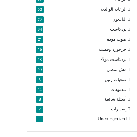
الرعاية الوالدية
53
اليافعون
37
بودكاست
64
صوت مودة
21
جرجورة وفطينة
15
بودكاست مودَّة
13
مش نمطي
10
صحيات رنين
6
فيديوهات
14
أسئلة شائعة
8
إصدارات
7
Uncategorized
1