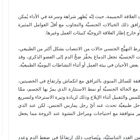
ات العلاقة الحميمة، حيث إنّه يُظهِر شراهة وسرعة في الأداء يُمكن
رافق ذلك الخيالات الجنسيَّة والتجاوب مع أقلّ العوامل المثيرة
ارج إطار العلاقة الزوجيَّة كبيئات العمل وغيرها.
 التهيُّج الجنسي حالات من الانتصاب بشكل أكثر من الطبيعي،
لات الجنسيَّة تجعل الدماغ يحفِّز ضخَّ الدم إلى العضو الذكري، وقد
بعض الأحيان في بيئة العمل أو أثناء النشاطات اليوميَّة الطبيعيَّة.
افقة للسائل المنوي بالترافق مع انكماش وارتفاع في الخصيتين،
 الحالة الجنسيَّة أو نمط الاستثارة الذي يمرّ بها الجسم، ممَّا
لمس والتقبيل أثناء الإيلاج وذلك لزيادة وتيرة الاسترخاء ولتسريع
حل طبيعيَّة تحدث عند أيّ رجل يمارس الجنس، لكن عند الذي
ير متوافقة مع احتياجات ومراحل النشوة عند الزوجة مما يجعل
الغدد التناسليَّة، ويُصاحِب ذلك ارتفاعًا في ضغط الدم وعدد