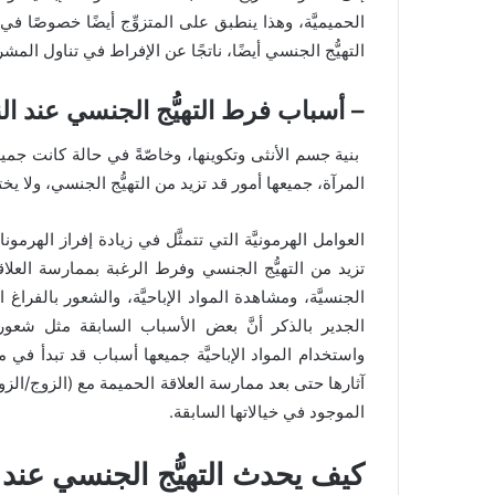
الحميميَّة، وهذا ينطبق على المتزوِّج أيضًا خصوصًا في
التهيُّج الجنسي أيضًا، ناتجًا عن الإفراط في تناول المشر
–
أسباب فرط التهيُّج الجنسي عند ال
بنية جسم الأنثى وتكوينها، وخاصّةً في حالة كانت جمي
المرآة، جميعها أمور قد تزيد من التهيُّج الجنسي، ولا يخ
العوامل الهرمونيَّة التي تتمثَّل في زيادة إفراز الهرمو
تزيد من التهيُّج الجنسي وفرط الرغبة بممارسة العلاق
الجنسيَّة، ومشاهدة المواد الإباحيَّة، والشعور بالفرا
الجدير بالذكر أنَّ بعض الأسباب السابقة مثل شعور
واستخدام المواد الإباحيَّة جميعها أسباب قد تبدأ في 
آثارها حتى بعد ممارسة العلاقة الحميمة مع (الزوج/الزو
الموجود في خيالاتها السابقة.
كيف يحدث التهيُّج الجنسي عند