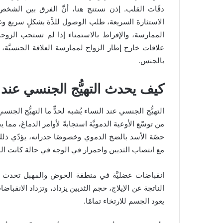
دقّات القلب. إذن نستنج هنا، أنَّ الفرق بين الش
الاستثارة السريعة، طلب الوصول للذَّة بشكلٍ سريع وغي
الممارسة، والإفراط بالاستمناء إذا لم تستجب الزوجة،
علاقات خارج إطار الزواج لممارسة العلاقة الجنسيَّة، وفق
بالجنس.
كيف يحدث التهيُّج الجنسي عند 
التهيُّج الجنسي عند النساء يُشبه لحدٍّ ما التهيُّج الجنس
من توسّع الأوعية الدمويَّة استجابةً لأوامر الدماغ، مما 
حصّة الأسد بالضخ الدموي وخصوصًا جدرانه، يؤدّي ذلك إل
مع انتصاب الثديين واحمرار في الوجه في حالة كانت ال
انقباضات عضليَّة في منطقة الحوض والمهبل تحدث بعد 
الناتجة عن الإيلاج، حجم الثديين يزداد، وتزداد الانقباض
يعود الجسم للارتخاء تمامًا.