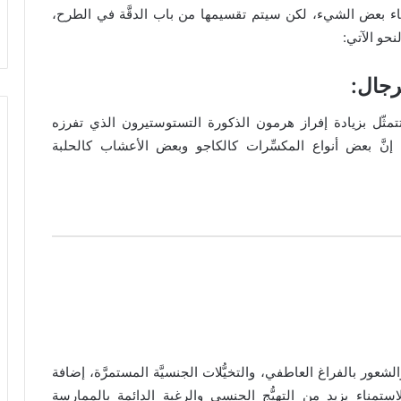
ساء بعض الشيء، لكن سيتم تقسيمها من باب الدقَّة في الطرح،
حو الآتي:
رجال
:
تمثّل بزيادة إفراز هرمون الذكورة التستوستيرون الذي تفرزه
 إنَّ بعض أنواع المكسِّرات كالكاجو وبعض الأعشاب كالحلبة
الشعور بالفراغ العاطفي، والتخيُّلات الجنسيَّة المستمرَّة، إضافة
استمناء يزيد من التهيُّج الجنسي والرغبة الدائمة بالممارسة