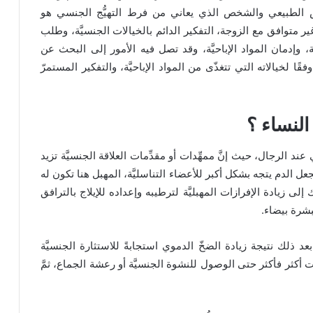
خص الطبيعي والشخص الذي يعاني من فرط التهيُّج الجنسي هو
ر متوافق مع الزوجة، التفكير الدائم بالخيالات الجنسيَّة، وطلب
 وإدمان المواد الإباحيَّة، وقد تصل فيه الأمور إلى البحث عن
ًا لخيالاته التي تتغذّى من المواد الإباحيَّة، والتفكير المستمرّ
النساء ؟
ي عند الرجال، حيث إنَّ ممهِّدات أو مقدِّمات العلاقة الجنسيَّة تزيد
يجعل الدم يتجه بشكل أكبر للأعضاء التناسليَّة، المهبل هنا تكون له
ى زيادة الإفرازات المهبليَّة لترطيبه وإعداده للإيلاج بالترافق
بشرة بيضاء.
ذلك نتيجة زيادة الضخّ الدموي استجابةً للاستثارة الجنسيَّة
ات أكثر فأكثر حتى الوصول للنشوة الجنسيَّة أو رعشة الجماع، ثمَّ