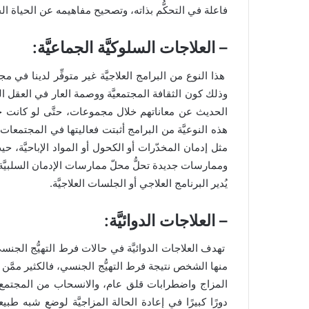
فاعلة في التحكُّم بذاته، وتصحيح مفاهيمه عن الحياة الجنس
– العلاجات السلوكيَّة الجماعيَّة:
هذا النوع من البرامج العلاجيَّة غير متوفِّر لدينا في م
وذلك كون الثقافة المجتمعيَّة ووصمة العار في العقل ا
الحديث عن معاناتهم خلال مجموعات، حتَّى لو كانت جم
هذه النوعيَّة من البرامج أثبتت فعاليتها في المجتمعا
مثل إدمان المخدّرات أو الكحول أو المواد الإباحيَّة، 
وممارسات جديدة تحلُّ محلّ ممارسات الإدمان السلبيَّة،
يُدير البرنامج العلاجي أو الجلسات العلاجيَّة.
– العلاجات الدوائيَّة:
تهدف العلاجات الدوائيَّة في حالات فرط التهيُّج الجنسي
منها الشخص نتيجة فرط التهيُّج الجنسي، فالكثير ممَّن 
المزاج واضطرابات قلق عام، والانسحاب من المجتمع وا
دورًا كبيرًا في إعادة الحالة المزاجيَّة لوضعٍ شبه ط