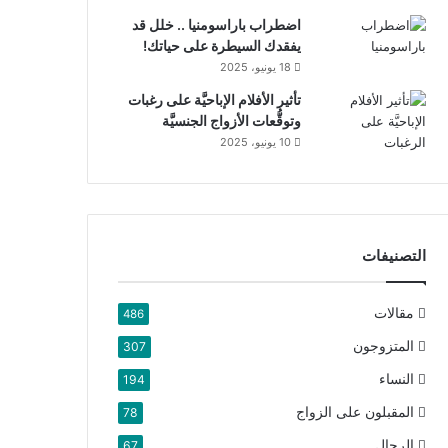
اضطراب باراسومنيا .. خلل قد
يفقدك السيطرة على حياتك!
18 يونيو، 2025
تأثير الأفلام الإباحيَّة على رغبات
وتوقُّعات الأزواج الجنسيَّة
10 يونيو، 2025
التصنيفات
مقالات
486
المتزوجون
307
النساء
194
المقبلون على الزواج
78
الرجال
67