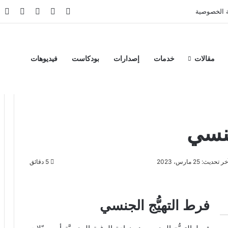
‫X
فيسبوك
‫YouTube
انستقر
تي
 الخصوصية
مقالات
خدمات
إصدارات
بودكاست
فيديوهات
جنسي
ر تحديث: 25 مارس، 2023
5 دقائق
فرط التهيُّج الجنسي