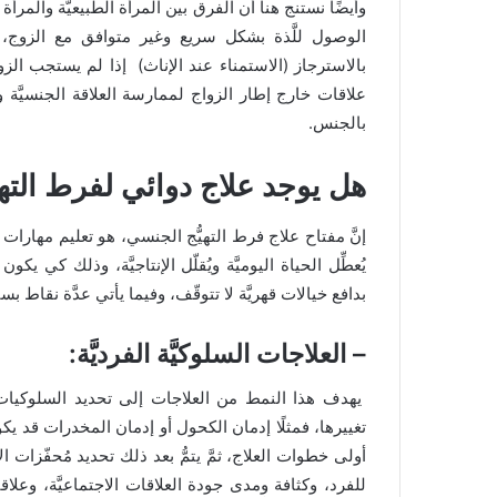
وأيضًا نستنج هنا أن الفرق بين المرأة الطبيعيَّة والمر
الوصول للَّذة بشكل سريع وغير متوافق مع الزوج، ال
بالاسترجاز (الاستمناء عند الإناث) إذا لم يستجب الزوج
علاقات خارج إطار الزواج لممارسة العلاقة الجنسيَّة وفقً
بالجنس.
هل يوجد علاج دوائي لفرط التهي
إنَّ مفتاح علاج فرط التهيُّج الجنسي، هو تعليم مهارا
يُعطِّل الحياة اليوميَّة ويُقلّل الإنتاجيَّة، وذلك كي 
بدافع خيالات قهريَّة لا تتوقّف، وفيما يأتي عدَّة نقاط بسيط
– العلاجات السلوكيَّة الفرديَّة:
يهدف هذا النمط من العلاجات إلى تحديد السلوكيات الج
تغييرها، فمثلًا إدمان الكحول أو إدمان المخدرات قد يك
أولى خطوات العلاج، ثمَّ يتمُّ بعد ذلك تحديد مُحفّزات ال
للفرد، وكثافة ومدى جودة العلاقات الاجتماعيَّة، وعل