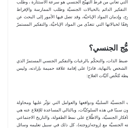
أة التي تعاني من فرط التهيُّج الجنسي هو سرعة الاستثارة ، وطلب
تفكير الدائم بالخيالات الجنسيَّة وطلب الممارسة والإفراط
، وإدمان المواد الإباحيَّة، وقد تصل فيها الأمور إلى البحث عن
ا لخيالاتها التي تتغذّى من المواد الإباحيَّة، والتفكير المستمرّ
ُّج الجنسي؟
ت ضبط الذات، والتحكّم بالرغبات والتفكير الجنسي المستمرّ الذي
يكون الشخص بالنهاية، قادرًا على إقامة علاقة حميمة بإرادته، وليس
ة تُلخِّص آليَّات العلاج:
نسيَّة السلبيَّة ودوافعها والعوامل التي تؤثّر عليها ومحاولة
ون سببًا في هذه السلوكيَّات، وبالتالي المساعدة للإقلاع عنه هي
أفكار الجنسيَّة، والاطِّلاع على نمط الطفولة، والتاريخ الاجتماعي
اقته الجنسيَّة مع (زوجه/زوجته)، كل ذلك في سبيل تعليمه وسائل