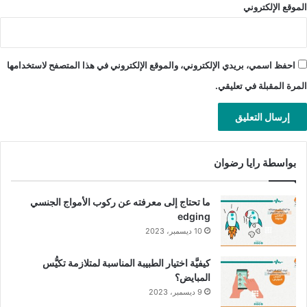
الموقع الإلكتروني
المشي بطريقة غير طبيعيَّة.
الخرف أو مشكلات إدراكيَّة.
خدَر الأطراف.
احفظ اسمي، بريدي الإلكتروني، والموقع الإلكتروني في هذا المتصفح لاستخدامها
مشكلات في التركيز.
المرة المقبلة في تعليقي.
فقدان السمع.
صداع أو نوبات.
مشكلات في الرؤية أو فقدان البصر.
بواسطة رايا رضوان
ماذا يترتَّب على إصابة أحد الزوجين
ما تحتاج إلى معرفته عن ركوب الأمواج الجنسي
بمرض الزهري؟
edging
10 ديسمبر، 2023
إذا أُصيب أحد الزوجين بمرض الزهري، عليه تجنُّب ممارسة العلاقة
الزوجيَّة الجنسيَّة حتّى يتمّ علاجه كاملًا، ثمّ يجري فحص دم تؤكِّد
كيفيَّة اختيار الطبيبة المناسبة لمتلازمة تكيُّس
نتيجته أنَّه شفي من المرض.
المبايض؟
9 ديسمبر، 2023