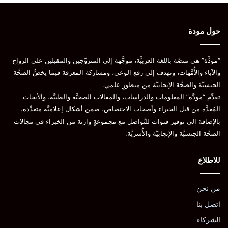
حول مودة
“مودَّة” هي منصَّة باللغة العربيَّة، موجَّهة إلى المتزوِّجين والمقبلين على الزواج
والآباء والأُمَّهات، وتهدف إلى رفع الوعي، ومشاركة المعرفة فيما يخصُّ الصحَّة
الجنسيَّة والصحَّة الإنجابيَّة من منظورٍ علمي.
تقدِّم “مودَّة” المعلومات والدراسات، والمقالات الصحيَّة والطبيَّة، والأبحاث
المُعدَّة من قبل الخبراء وأصحاب الاختصاص، ضمن أشكال إعلاميَّة متعدِّدة،
بالإضافة الى توفير قنوات للتَّواصل مع مجموعةٍ وازنة من الخبراء في مجالات
الصحَّة الجنسيَّة والإنجابيَّة والأُسريَّة.
للاطلاع
من نحن
اتصل بنا
الشركاء