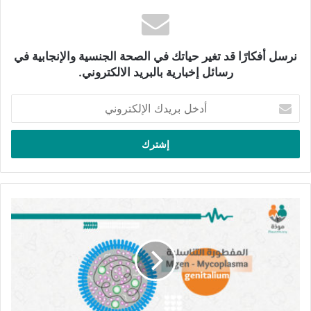
هذه المرحلة تظهر أعراض أكثر حدَّة، بما في ذلك:
مقالات ذات صلة
نرسل أفكارًا قد تغير حياتك في الصحة الجنسية والإنجابية في
رسائل إخبارية بالبريد الالكتروني.
هل هناك أدوية يمكنها بالفعل حمايتك من فيروس
أدخل
نقص المناعة البشريَّة؟
بريدك
22 ديسمبر، 2023
الإلكتروني
آلام العضلات.
طفح جلدي خشن لا يثير الحكّة.
كل
الصداع.
ما
ظهور آفات رماديَّة أو بيضاء.
تحتاج
أن
الحمَّى.
تعرفه
التهاب الحلق.
عن
عدوى
تورُّم الغدد الليمفاويَّة.
المفطورة