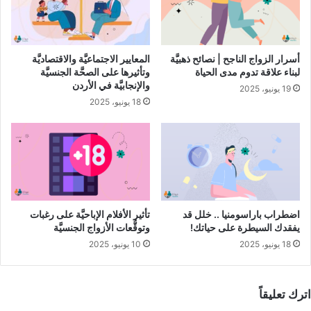
أعراض، ومع ذلك، فإنَّ البكتيريا تبقى في جسمك، وتكون معرَّضًا
بشكلٍ متواصل لخطر تكرار الإصابة، ويوصى بعلاج مرض الزهري في
هذه المرحلة، حتى دون ظهور الأعراض.
أسرار الزواج الناجح | نصائح ذهبيَّة
المعايير الاجتماعيَّة والاقتصاديَّة
المرحلة الثالثة
لبناء علاقة تدوم مدى الحياة
وتأثيرها على الصحَّة الجنسيَّة
والإنجابيَّة في الأردن
19 يونيو، 2025
تُعرف هذه المرحلة من مرض الزهري باسم الزهري المتأخِّر، وتحدث
18 يونيو، 2025
بعد 10-30 سنة من ظهور العدوى، تسبقها عادةً فترة من اختفاء
الأعراض (المرحلة الكامنة)، ومع ذلك، فإنَّها قد تحدث بعد 2-3
سنوات من العدوى.
في هذه المرحلة، يُلحِقُ مرض الزُّهري الضرر بأعضاء وأجهزة جسمك
الآتية:
اضطراب باراسومنيا .. خلل قد
تأثير الأفلام الإباحيَّة على رغبات
يفقدك السيطرة على حياتك!
وتوقُّعات الأزواج الجنسيَّة
المفاصل.
18 يونيو، 2025
10 يونيو، 2025
الأوعية الدمويَّة.
الكبد
اترك تعليقاً
العظام.