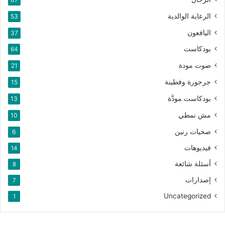
الرعاية الوالدية
53
نسخ الرابط
اليافعون
37
بودكاست
64
صوت مودة
21
جرجورة وفطينة
15
بودكاست مودَّة
13
مش نمطي
10
صحيات رنين
6
فيديوهات
14
أسئلة شائعة
8
إصدارات
7
Uncategorized
1