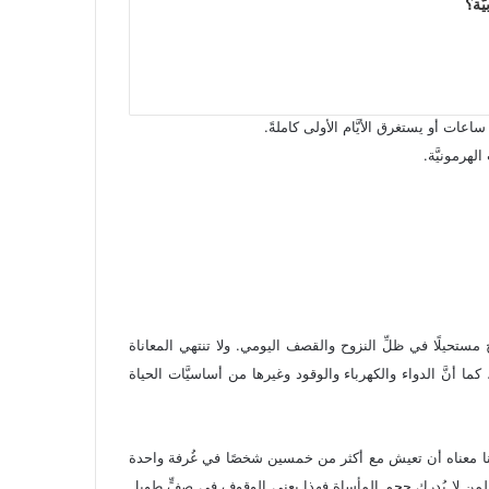
َّة؟
عات أو يستغرق الأيَّام الأولى كاملةً.
لهرمونيَّة.
ستحيلًا في ظلِّ النزوح والقصف اليومي. ولا تنتهي المعاناة
 أنَّ الدواء والكهرباء والوقود وغيرها من أساسيَّات الحياة
بلادنا معناه أن تعيش مع أكثر من خمسين شخصًا في غُرفة واحدة
ء، ولمن لا يُدرك حجم المأساة فهذا يعني الوقوف في صفٍّ طويل