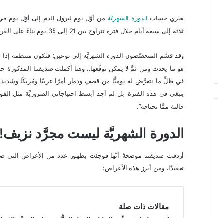
يجري حساب
الدورة الشهريَّة
من أوَّل يوم لنزول الدم إلى أوَّل يوم في 
ثلاثة إلى سبعة أيام خلال فترة تتراوح بين 21 إلى 35 يوم بناءً على الفروق الفرديَّة بين سيِّدة أو فتاةٍ وأخرى.
وقد قسَّم المتخصِّصون الدورة الشهريَّة إلى نوعين؛ فتكون منتظمة إذا
هو ما يحدث ومن ثمَّ لا يمكن توقّعها.. وهنا أكملت صديقتنا المذكورة حديث
في ظلِّ ما نتعرَّض له يوميًّا من قصفٍ ودمار أمرًا غريبًا ومُربكًا و
ينبغي في هذه الفترة، بل لم أجد أبسط احتياجاتي الضروريَّة مثل الفوط الص
خالية ممَّا نحتاجه”.
الدورة الشهريَّة ليست مجرَّد نزيف!
أردفت صديقتنا موضحةً أنَّها فوجئت بظهور عدد من الأعراض التي صاحبت
تعقيدًا، ومن أبرز هذه الأعراض:
مقالات ذات صلة