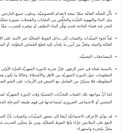
تأثُّر الصحَّة العامَّة سلبًا نتيجة لانعدام الخصوصيَّة، وتناوب جميع الن
مثل الماء والتهوية الجيِّدة والتخلُّص من النفايات والفضلات بصورة صحّيَّ
البحر عند قضاء الحاجة لعدم توفُّر الماء النظيف أو توفيره للشرب، ممَّا 
يُعدُّ لجوء السيِّدات والفتيات إلى بدائل الفوط الصحّيَّة غير الآمنة على الإطل
العامَّة والبيئة، ولعلَّ من أبرز ما يلجأن إليه قطع القماش الملوَّثة، أو ال
المضاعفات النفسيَّة:
بالنسبة لفتاة في عمر الزهور، فإنَّ تجربة الدورة الشهريَّة للمرَّة الأولى لا 
المعلومات حول الدورة الشهريَّة من الأهل والأصدقاء، وغالبًا ما تكون ه
المغلوطة، فلا يتمكنّ من التعامل مع الحيض في الأزمات على النحو الصحيح مم
كما أنَّ مواجهة تلك الفتيات للتحدِّيات النفسيَّة وقت الدورة الشهريَّة تُص
النفسي أو الاجتماعي الضروري لمساعدتها في فهم طبيعة المرحلة الجديدة و
قد تؤدِّي الأعراف الاجتماعيَّة أيضًا إلى شعور السيِّدات والفتيات بأنَّ 
البقع على الملابس جرَّاء شُحّ الفوط الصحّيَّة، ومن ثمَّ يتجنَّبن الحديث 
محلّ سُخرية واستهزاء.