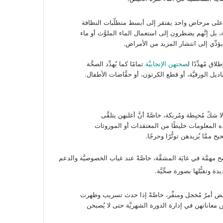
ازحين على مرحاض واحد يفتقر إلى أبسط متطلّبات النظافة
ة، بل إنَّهم يضطرون إلى استعمال الماء الملوَّث أو ماء
يؤدِّي إلى انتشار المزيد من الأمراض.
اق مُهدِّدًا ل
صحتهن الإنجابيَّة
تمامًا كما يُهدِّد الصحَّة
مناديل الورقيَّة، أو قطع الكرتون، أو حفَّاضات الأطفال.
شكّ مُحبِطة ومُربكة، خاصَّةً أنَّ أغلبهن يتلقَّى
ذه المعلومات خليطًا من المعتقدات أو الموروثات
َّا يُزيدهن توتُّرًا وحرجًا.
بح مهمَّة في غايَة المشقَّة، خاصَّةً عند غياب الخصوصيَّة والدعم
تقبُّلها بصورة صحِّيَّة.
الحيض أمرٌ مُخجل ومنفِّر، خاصَّةً إذا حدث تسريب وظهرت
عن معاناتهن في إدارة الدورة الشهريَّة حتى لا يُصبحن