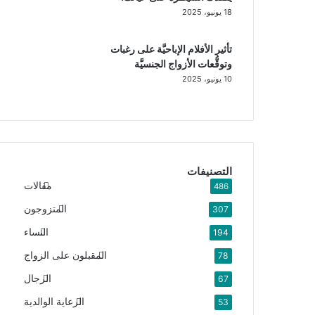
18 يونيو، 2025
تأثير الأفلام الإباحيَّة على رغبات
وتوقُّعات الأزواج الجنسيَّة
10 يونيو، 2025
التصنيفات
مقالات
486
المتزوجون
307
النساء
194
المقبلون على الزواج
78
الرجال
67
الرعاية الوالدية
53