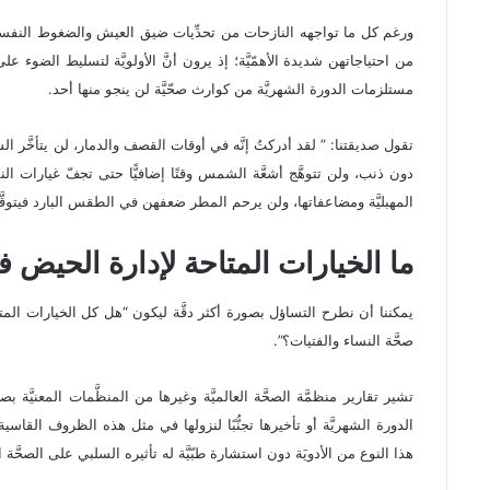
ورغم كل ما تواجهه النازحات من تحدِّيات ضيق العيش والضغوط النفسيَّة الم
من احتياجاتهن شديدة الأهمّيَّة؛ إذ يرون أنَّ الأولويَّة لتسليط الضوء ع
مستلزمات الدورة الشهريَّة من كوارث صحّيَّة لن ينجو منها أحد.
تقول صديقتنا: ” لقد أدركتُ إنَّه في أوقات القصف والدمار، لن يتأخَّر الشت
دون ذنب، ولن تتوهَّج أشعَّة الشمس وقتًا إضافيًّا حتى تجفّ غيارات الن
المهبليَّة ومضاعفاتها، ولن يرحم المطر ضعفهن في الطقس البارد فيتوق
ما الخيارات المتاحة لإدارة الحيض
يمكننا أن نطرح التساؤل بصورة أكثر دقَّة ليكون “هل كل الخيارات المت
صحَّة النساء والفتيات؟”.
تشير تقارير منظمَّة الصحَّة العالميَّة وغيرها من المنظَّمات المعنيَّة
الدورة الشهريَّة أو تأخيرها تجنُّبًا لنزولها في مثل هذه الظروف القاسية
هذا النوع من الأدويَة دون استشارة طبّيَّة له تأثيره السلبي على الصحَّة ال