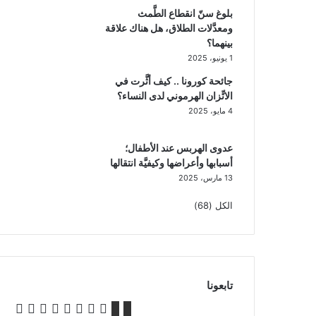
بلوغ سنّ انقطاع الطَّمث
ومعدَّلات الطلاق، هل هناك علاقة
بينهما؟
1 يونيو، 2025
جائحة كورونا .. كيف أثَّرت في
الاتِّزان الهرموني لدى النساء؟
4 مايو، 2025
عدوى الهربس عند الأطفال؛
أسبابها وأعراضها وكيفيَّة انتقالها
13 مارس، 2025
الكل (68)
تابعونا
ملخص
Whatsapp
Facebook
واتساب
‫TikTok
تيلقرام
‫X
انستقرام
YouTube
فيس