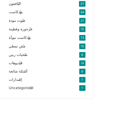
اليافعون
37
بودكاست
64
صوت مودة
21
جرجورة وفطينة
15
بودكاست مودَّة
13
مش نمطي
10
صحيات رنين
6
فيديوهات
14
أسئلة شائعة
8
إصدارات
7
Uncategorized
1