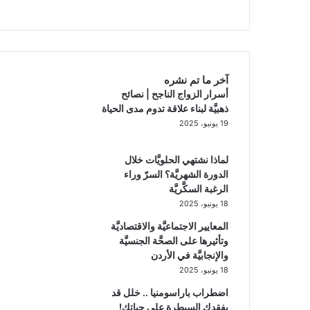
Channel
الموقع
Channel
ما هي الدورة الشهريَّة؟
RSS
الدورة الشهريَّة ليست مجرَّد
نزيف!
آخر ما تم نشره
ما هي مضاعفات نقص الفو
أسرار الزواج الناجح | نصائح
الصحِّيَّة؟
ذهبيَّة لبناء علاقة تدوم مدى الحياة
19 يونيو، 2025
ما الخيارات المتاحة لإدارة
الحيض في أوقات الحروب؟
لماذا نشتهي الحلويَّات خلال
الدورة الشهريَّة؟ السرّ وراء
الرغبة السكَّريَّة
18 يونيو، 2025
المعايير الاجتماعيَّة والاقتصاديَّة
وتأثيرها على الصحَّة الجنسيَّة
والإنجابيَّة في الأردن
18 يونيو، 2025
اضطراب باراسومنيا .. خلل قد
يفقدك السيطرة على حياتك!