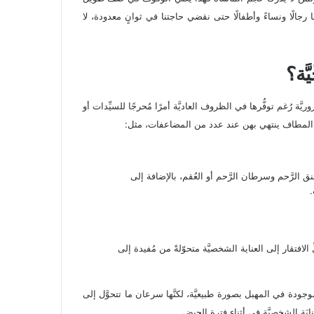
رجالًا ونساءً وأطفالًا حتى نقضي حاجتنا في ثوانٍ معدودة، لا
ّة؟
ة رُغم توفُّرها في الظروف العاديَّة أمرًا مُحرجًا للسيِّدات أو
َّ المطاف ينتهي بهن عند عدد من المضاعفات، مثل:
نق الرَّحم وسرطان الرَّحم أو العُقم، بالإضافة إلى
.
 الافتقار إلى العناية الشخصيَّة متحوّلةً من مُفيدة إلى
دى أنواع الفطريَّات الموجودة في المهبل بصورة طبيعيَّة، لكنَّها سرعان ما تتحوَّل إلى