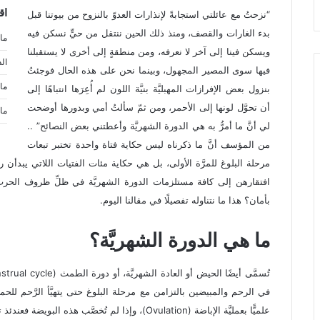
اق
“نزحتُ مع عائلتي استجابةً لإنذارات العدوّ بالنزوح من بيوتنا قبل
بدء الغارات والقصف، ومنذ ذلك الحين ننتقل من حيٍّ نسكن فيه
ما 
ويسكن فينا إلى آخر لا نعرفه، ومن منطقةٍ إلى أخرى لا يستقبلنا
ال
فيها سوى المصير المجهول، وبينما نحن على هذه الحال فوجئتُ
ما
بنزول بعض الإفرازات المهبليَّة بنيَّة اللون لم أُعِرَها انتباهًا إلى
ط
أن تحوَّل لونها إلى الأحمر، ومن ثمّ سألتُ أمي وبدورها أوضحت
ما
لي أنَّ ما أمرُّ به هي الدورة الشهريَّة وأعطتني بعض النصائح” ..
من المؤسف أنَّ ما ذكرناه ليس حكاية فتاة واحدة تختبر تبعات
مرحلة البلوغ للمرَّة الأولى، بل هي حكاية مئات الفتيات اللاتي يبدأن
افتقارهن إلى كافة مستلزمات الدورة الشهريَّة في ظلِّ ظروف الحرب 
بأمان؟ هذا ما نتناوله تفصيلًا في مقالنا اليوم.
ما هي الدورة الشهريَّة؟
في الرحم والمبيضين بالتزامن مع مرحلة البلوغ حتى يتهيَّأ الرَّحم للحم
علميًّا بعمليَّة الإباضة (Ovulation)، وإذا لم تُخصَّب هذه البويضة فعندئذ تخرج بطانة الرَّحم عن طريق المهبل.