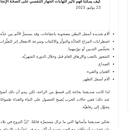
كيف يمكننا فهم تأثير التهابات الجهاز التنفُّسي على الصحَّة الإنجابي
23 يوليو، 2023
آلام شديدة أسفل البطن مصحوبة بانتفاخات، وقد يستمرُّ الألم بين عدَّة سا
اضطرابات المزاج الحادَّة والتوتُّر والاكتئاب وسرعة الانفعال إثر التغيُّرات ا
تحسُّس الثديين أو تورّمهما.
الشعور بالتعب والإرهاق العام قبل وخلال الدورة الشهريَّة.
الصداع.
الغثيان والقيء.
آلام أسفل الظهر.
لذا كانت صديقتنا بحاجة إلى قسطٍ من الراحة، لكن يبدو أن ذلك أصبح م
عند ذلك؛ ففي حالات الحرب يُصبح الحصول على الماء والغذاء طموحًا، كما
يتحوَّل إلى رفاهيَّة.
تحكي صديقتنا مأساتها التي ما تزال مستمرَّة قائلةً: “إنَّ النزوح في 
-إن وُجِدَت- أو تتأقلم مع العدد نفسه أو أكثر منه في مُخيَّمات الإيوا