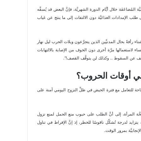
ُضاعَفَة خلال أيَّام الدورة الشهريَّة، فإنَّ البعض قد يُسفِّه
لى طلب الإمدادات الغذائيَّة دون الالتفات إلى ما ينتج عن غياب
اء رأفةً بحال المدنيِّين الذين يتجرَّعون ويلات الحرب ليل نهار
ساء لاستعمالها مرَّة أخرى دون الخوف من الإصابة بالالتهابات
َّف عن السقوط .. وكذلك لن يتوقَّف القصف!”.
 في أوقات الحروب؟
احة للتعامل مع فترة الحيض في ظلِّ النزوح اليومي آمنة على
 بصحَّة المرأة، إلى أنَّ الطلب على حبوب منع الحمل لمنع نزول
 يتزايد لدرجة تُشكِّل ناقوسًا للخطر، إذ إنَّ الإفراط في تناول
إنجابيَّة بمرور الوقت.