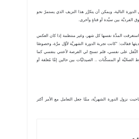
الدورة التالية، ويمكن أن يتكرَّر هذا النزيف الذي يستمرّ نحو
 استغرقت المدَّة نفسها كل شهر، وغير منتظمة إذا كان العكس
ها فقالت: “كانت تجربة الدورة الشهريَّة لأوَّل مرَّة، وخصوصًا
شديد الثّقل على نفسي، فلم تسنح لي الفرصة لأعتني بنفسي كما
حّيَّة أو المسكِّنات .. الصيدليَّات بين حالين إمَّا مُغلقة أو
 نزول الدورة الشهريَّة، ممَّا جعل التعامل مع الأمر أكثر