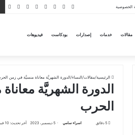
‫X
فيسبوك
‫YouTube
انستقرام
تيلقرام
‫TikTok
واتساب
ملخص 
 الخصوصية
مقالات
خدمات
إصدارات
بودكاست
فيديوهات
الرئيسية
/
مقالات
/
النساء
/
الدورة الشهريَّة معاناة منسيَّة في زمن الحر
الدورة الشهريَّة معاناة
الحرب
5 دقائق
اسراء سامي
5 ديسمبر، 2023
آخر تحديث: 10 فبراير، 2024