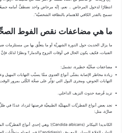
انتظارًا لدخول المرحاض .. نعم، إنَّه مرحاض واحد نصطفُّ أمامه جميعًا 
تسمح بالقدر الكافي للاهتمام بالنظافة الشخصيَّة”.
ما هي مضاعفات نقص الفوط الصحِّيَ
ما يزال الحديث حول الدورة الشهريَّة أو ما يتعلَّق بها من مستلزمات ضروريَّ
الفتيات، فكيف يكون الحال في أوقات النزوح والدمار؟ ونظرًا لذلك فإن
مضاعفات صحِّيَّة خطيرة، تشمل:
زيادة مخاطر الإصابة بشتَّى أنواع العدوى ممَّا يسبِّب التهابات المهبل وع
التهابات الحوض، ومجرى البول التي تؤثِّر على صحَّة الكُلى بمرور الوقت
تزيد فُرصة حدوث النزيف الداخلي.
تجد بعض أنواع الفطريَّات المهبليَّة الطبيعيَّة فرصتها لتزداد عددًا في ظلِّ
ضارَّة، مثل:
الكانديدا البيكانز (Candida albicans)؛ وهي إح
التهاب القلاع المهبلي المعروف (Candidiasis) فور انعدام متطلَّبات العنايَة الشخصيَّة في أثناء فترة الحيض.