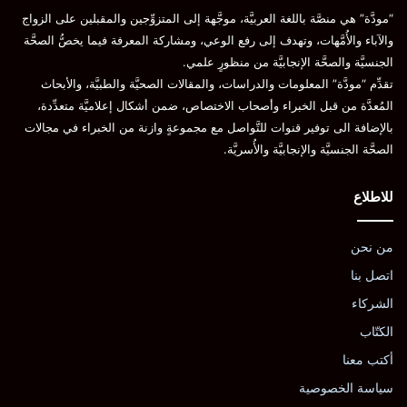
“مودَّة” هي منصَّة باللغة العربيَّة، موجَّهة إلى المتزوِّجين والمقبلين على الزواج
والآباء والأُمَّهات، وتهدف إلى رفع الوعي، ومشاركة المعرفة فيما يخصُّ الصحَّة
الجنسيَّة والصحَّة الإنجابيَّة من منظورٍ علمي.
تقدِّم “مودَّة” المعلومات والدراسات، والمقالات الصحيَّة والطبيَّة، والأبحاث
المُعدَّة من قبل الخبراء وأصحاب الاختصاص، ضمن أشكال إعلاميَّة متعدِّدة،
بالإضافة الى توفير قنوات للتَّواصل مع مجموعةٍ وازنة من الخبراء في مجالات
الصحَّة الجنسيَّة والإنجابيَّة والأُسريَّة.
للاطلاع
من نحن
اتصل بنا
الشركاء
الكتّاب
أكتب معنا
سياسة الخصوصية