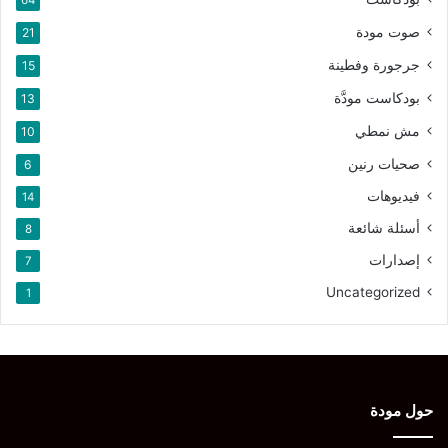
64
صوت مودة
21
جرجورة وفطينة
15
بودكاست مودَّة
13
مش نمطي
10
صحيات رنين
6
فيديوهات
14
أسئلة شائعة
8
إصدارات
7
Uncategorized
1
حول مودة