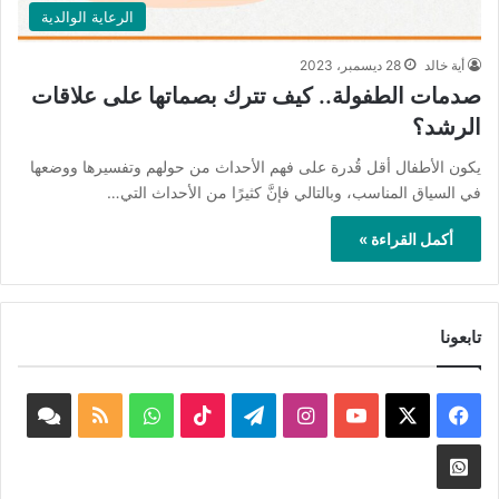
الرعاية الوالدية
أية خالد
28 ديسمبر، 2023
صدمات الطفولة.. كيف تترك بصماتها على علاقات
الرشد؟
يكون الأطفال أقل قُدرة على فهم الأحداث من حولهم وتفسيرها ووضعها
في السياق المناسب، وبالتالي فإنَّ كثيرًا من الأحداث التي…
أكمل القراءة »
تابعونا
‫X
فيسبوك
‫YouTube
انستقرام
تيلقرام
‫TikTok
واتساب
ملخص
book
الموقع
nnel
Whatsapp