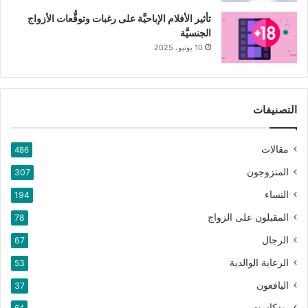
تأثير الأفلام الإباحيَّة على رغبات وتوقُّعات الأزواج
الجنسيَّة
10 يونيو، 2025
التصنيفات
مقالات
486
المتزوجون
307
النساء
194
المقبلون على الزواج
78
الرجال
67
الرعاية الوالدية
53
اليافعون
37
بودكاست