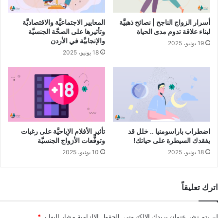
الستيرويدات القشريَّة ما يأتي:
أسرار الزواج الناجح | نصائح ذهبيَّة
المعايير الاجتماعيَّة والاقتصاديَّة
دواء بريدنيزون.
لبناء علاقة تدوم مدى الحياة
وتأثيرها على الصحَّة الجنسيَّة
والإنجابيَّة في الأردن
19 يونيو، 2025
دواء بريدنيزولون.
18 يونيو، 2025
دواء هيدروكورتيزون.
مضادَّات ارتفاع ضغط الدم
قد تتسبِّب مضادَّات ارتفاع ضغط الدم في حدوث مشكلات الانتصاب،
رغم أنَّ الأطبَّاء لم يتمكِّنوا بعد من تحديد سبب حدوثه، ومن الأمثلة
على هذه الأدوية ما يأتي:
اضطراب باراسومنيا .. خلل قد
تأثير الأفلام الإباحيَّة على رغبات
يفقدك السيطرة على حياتك!
وتوقُّعات الأزواج الجنسيَّة
دواء سبيرونولاكتون.
18 يونيو، 2025
10 يونيو، 2025
حاصرات بيتا، مثل دواء ميتوبرولول ودواء أتينولول.
دواء كلونيدين.
اترك تعليقاً
بعض مدرَّات البول مثل دواء هيدروكلوروثيازيد.
لن يتم نشر عنوان بريدك الإلكتروني.
الحقول الإلزامية مشار إليها بـ
*