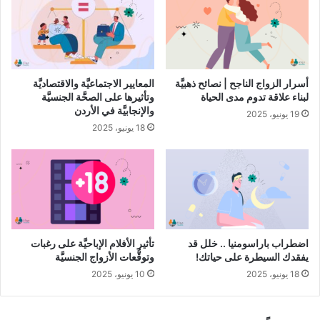
ذوي الإعاقة من خلال تزويدهم بالمعرفة والمعلومات لممارسة
الجنس الآمن والممتع، وإمكانيَّة الزواج والوقاية من الأمراض المنقولة
جنسيًّا، وتنظيم النسل، وحماية أنفسهم من الأزواج المسيئين، ويمكن
للتثقيف الجنسي أيضًا أن يمكّن الأفراد من الاستمتاع والتواصل مع
الآخرين على مستوى أعمق.
أسرار الزواج الناجح | نصائح ذهبيَّة
المعايير الاجتماعيَّة والاقتصاديَّة
لبناء علاقة تدوم مدى الحياة
وتأثيرها على الصحَّة الجنسيَّة
والإنجابيَّة في الأردن
19 يونيو، 2025
مقالات ذات صلة
18 يونيو، 2025
ماذا تفعل اذا كانت زوجتك تعاني من التشنُّج
المهبلي؟
22 ديسمبر، 2022
اضطراب باراسومنيا .. خلل قد
تأثير الأفلام الإباحيَّة على رغبات
الأشخاص ذوو الإعاقة غير قادرين على
يفقدك السيطرة على حياتك!
وتوقُّعات الأزواج الجنسيَّة
الإنجاب وتربية الأطفال
18 يونيو، 2025
10 يونيو، 2025
يعتقد البعض أنَّ ذوي الإعاقة غير قادرين على ممارسة الأبوَّة