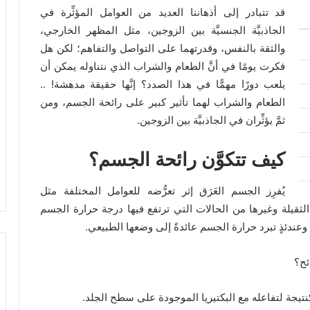
قد تتبادر إلى أذهاننا العديد من العوامل المؤثِّرة في
الجاذبيَّة الجنسيَّة بين الزوجين، مثل المظهر الخارجي،
والثقة بالنفس، وقدرتهما على التواصل والتفاهم؛ لكن هل
فكرت يومًا في أنَّ الطعام والشراب الذي نتناوله يمكن أن
يلعب دورًا مهمًّا في هذا الصدد؟ إنَّها حقيقة مدهشة! ..
الطعام والشراب لهما تأثير كبير على رائحة الجسم، ومن
ثمَّ يؤثِّران في الجاذبيَّة بين الزوجين.
كيف تتكوَّن رائحة الجسم؟
يُفرِز الجسم العَرَق إثر تعرُّضه للعوامل المختلفة مثل
س الثقيلة وغيرها من الحالات التي ترتفع فيها درجة حرارة الجسم
ئح؟
ها كنتيجة لتفاعله مع البكتيريا الموجودة على سطح الجلد.