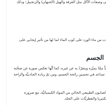
 إلى وصفات الأكل مثل القرفة والهيل (الحبهان) والزنجبيل؛ وذلك
ت من ماء الورد على كوب الماء لما لها من تأثير إيجابي على
ة الجسم
ّ ممَّا يميّزه ويتفرّدُ به عن غيره، كما أنَّها تعكس صورة عن صحّته
التي تساعد في تحسين رائحة الجسم، ومن ثمّ زيادة الجاذبيَّة والراحة
لصابون الطبيعي الخالي من المواد الكيميائيَّة، مع ضرورة
تيريا والفطريَّات على الجلد.