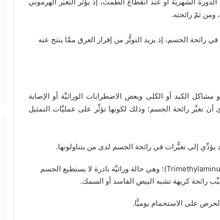
لدورة الشهريَّة أو عند انقطاع الطمث، إذ يؤثِّر التغيُّر الهرموني
، ومن ثمّ رائحته.
 في رائحة الجسم، إذ يزيد التوتُّر من إفراز العرق ممَّا ينتج عنه
 مشاكل الكبد أو الكلى وبعض الاضطرابات الوراثيَّة أو الإصابة
أن تغيِّر رائحة الجسم؛ وذلك لكونها تؤثِّر على عمليَّات التمثيل
قد يؤدِّي إلى تغيُّرات في رائحة الجسم لدى من يتناولونها.
متلازمة رائحة السمك المعروفة علميًّا باسم (Trimethylaminurea)؛ وهي حالة وراثيَّة نادرة لا يستطيع الجسم
يسبِّب رائحة كريهة تشبه البيض الفاسد أو السمك.
لحرص على الاستحمام يوميًّا.