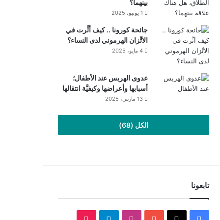
بينهما؟
1 يونيو، 2025
جائحة كورونا .. كيف أثَّرت في
الاتِّزان الهرموني لدى النساء؟
4 مايو، 2025
عدوى الهربس عند الأطفال؛
أسبابها وأعراضها وكيفيَّة انتقالها
13 مارس، 2025
الكل (68)
تابعونا
‫X
فيسبوك
‫YouTube
انستقرام
تيلقرام
‫TikTok