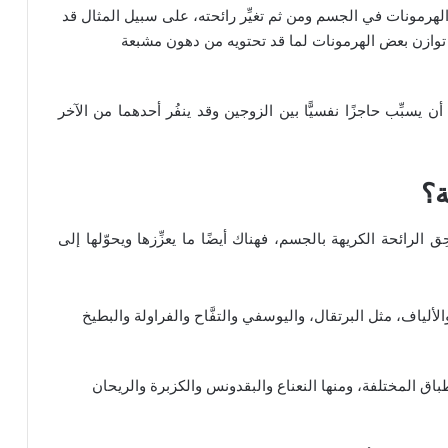
هرمونات في الجسم ومن ثم تغيِّر رائحته، على سبيل المثال قد
لى توازن بعض الهرمونات لما قد تحتويه من دهون مشبعة
 يسبِّب حاجزًا نفسيًّا بين الزوجين وقد ينفُر أحدهما من الآخر
ة؟
ق الرائحة الكريهة بالجسم، فهناك أيضًا ما يعزِّزها ويحوّلها إلى
الألياف، مثل البرتقال، واليوسفي والتفَّاح والفراولة والبطيخ
أطباق المختلفة، ومنها النعناع والبقدونس والكزبرة والريحان