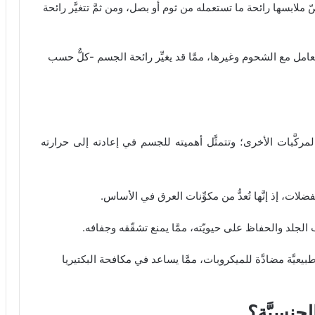
بسها رائحة ما تستعمله من ثوم أو بصل، ومن ثمَّ تتغيَّر رائحة
امل مع الشحوم وغيرها، ممَّا قد يغيِّر رائحة الجسم -كلٌّ حسب
مركَّبات الأخرى؛ وتتمثَّل أهميته للجسم في إعادته إلى حرارته
ت، إذ إنَّها تُعدُّ من مكوِّنات العرق في الأساس.
لجلد والحفاظ على حيويّته، ممَّا يمنع تشقّقه وجفافه.
يَّة مضادَّة للميكروبات، ممَّا يساعد في مكافحة البكتيريا
جنسيَّة؟