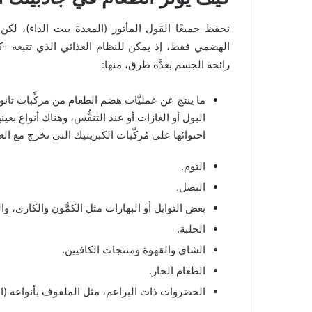
نحفظ جميعًا القول المأثور (المعدة بيت الداء)، لكن 
الهضمي فقط، إذ يمكن للنظام الغذائي الذي تتبعه -كما
رائحة الجسم بعدَّة طرق، منها:
ما ينتج عن عمليَّات هضم الطعام من مركَّبات ثانوي
البول أو الغازات أو عند التنفُّس، وهناك أنواع ب
احتوائها على مُركّبات الكبريتيك التي تخرج مع ال
الثوم.
البصل.
بعض التوابل أو البهارات مثل الكمُّون والكاري، والت
الحلبة.
الشاي والقهوة ومنتجات الكافيين.
الطعام الحار.
الخضروات ذات البراعم، مثل الملفوف بأنواعه (ال