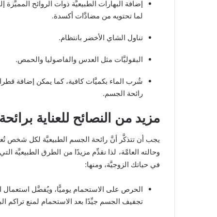
إضافة البهارات الطبيعيَّة ذوات الروائح المميَّزة
لما تحتويه من مضادَّات أكسدة.
تناول الشاي الأخضر بانتظام.
البقوليَّات مثل العدس والفاصوليا والحمص.
شُرب الماء بكميَّات كافية، كما يمكن إضافة قطرا
رائحة الجسم.
مزيد من النصائح للعناية برائح
يجب أن تتذكَّر أنَّ رائحة الجسم الطبيعيَّة لكل شخص تُعدُ
وحالته العامَّة، لذا نقدِّم مزيدًا من الطرق الطبيعيَّة 
في حياتك الزوجيَّة، ومنها:
الحرص على الاستحمام يوميًّا، ويُفضَّل استعمال ا
تجفيف الجسم جيِّدًا بعد الاستحمام لمنع تراكم البك