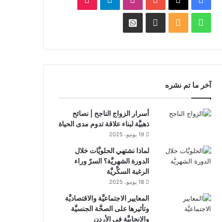
واتساب
ملخص
Facebook
Whatsapp
الموقع
Channel
Channel
RSS
آخر ما تم نشره
أسرار الزواج الناجح | نصائح
ذهبيَّة لبناء علاقة تدوم مدى الحياة
19 يونيو، 2025
لماذا نشتهي الحلويَّات خلال
الدورة الشهريَّة؟ السرّ وراء
الرغبة السكَّريَّة
18 يونيو، 2025
المعايير الاجتماعيَّة والاقتصاديَّة
وتأثيرها على الصحَّة الجنسيَّة
والإنجابيَّة في الأردن