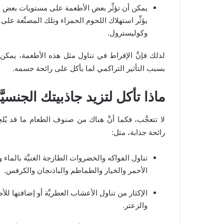
يمكن أن تؤثِّر بعض الأطعمة على مستويات بعض ال
يؤثِّر استهلاك اللحوم الحمراء وتلك المصنَّعة ع
وكوليسترول.
لذلك فإنَّ الإفراط في تناول مثل هذه الأطعمة، يمكن أن
بسبب التأثير التراكمي لما يأكل على رائحة جسمه.
ماذا تأكل لتزيد جاذبيتك الجنسيَّ
لا تتعجَّب، فكما أنَّ هناك من صنوف الطعام ما قد يُلحِ
رائحة جذابة، مثل:
تناول الفواكه والخضروات الطازجة الغنيَّة بالماء و
الأحمر والخيار والطماطم والباذنجان والكرفس.
الإكثار من تناول الأعشاب العطريَّة أو إضافتها لل
والزعتر.