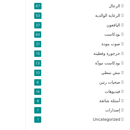
الرجال
67
الرعاية الوالدية
53
اليافعون
37
بودكاست
64
صوت مودة
21
جرجورة وفطينة
15
بودكاست مودَّة
13
مش نمطي
10
صحيات رنين
6
فيديوهات
14
أسئلة شائعة
8
إصدارات
7
Uncategorized
1