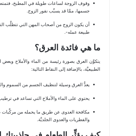
وقوف الزوجة لساعات طويلة في المطبخ، فتمتصّ ملا
جسمها، ممَّا قد يسبِّب نفور الزوج.
أن يكون الزوج من أصحاب المهن التي تتطلَّب التع
طبيعة عمله-.
ما هي فائدة العرق؟
يتكوَّن العرق بصورة رئيسة من الماء والأملاح وبعض ال
الطبيعيَّة، بالإضافة إلى النقاط التالية:
يعدُّ العرق وسيلة لتنظيف الجسم من السموم والفضلا
يحتوي على الماء والأملاح التي تساعد في ترطيب ا
مكافحة العدوى عن طريق ما يحمله من مركَّبات طبيع
والفطريات والعدوى الجلديَّة.
كيف يؤثِّر الطعام في جاذبيتك ال