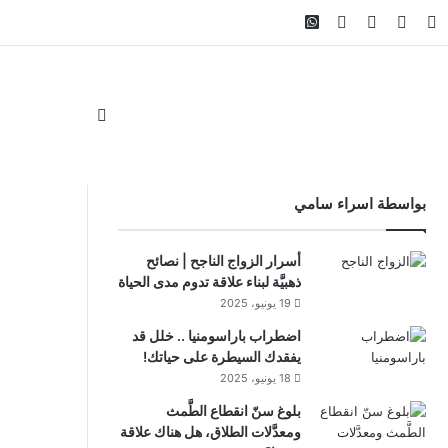
ام
لقرام
‫TikTok
واتساب
ملخص الموقع RSS
Facebook Channel
Whatsapp Channel
الوضع المظلم
بواسطة اسراء سامي
أسرار الزواج الناجح | نصائح
ذهبيَّة لبناء علاقة تدوم مدى الحياة
19 يونيو، 2025
اضطراب باراسومنيا .. خلل قد
يفقدك السيطرة على حياتك!
18 يونيو، 2025
بلوغ سنّ انقطاع الطَّمث
ومعدَّلات الطلاق، هل هناك علاقة