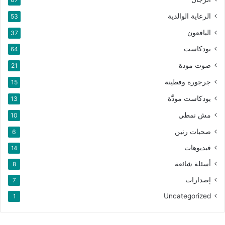
استعرض طبيًّا من قبل الدكتورة ستايسي سامبسون- بقلم أدريان سانتوس لونجهيرست،
الرعاية الوالدية
53
هيلثلاين، 2023.
اليافعون
37
استعرض طبيًّا من قبل الدكتورة آن نينان، ليف هيلثلي، 2021.
بودكاست
64
صوت مودة
21
الحكة
جرجورة وفطينة
15
بودكاست مودَّة
13
نسخ الرابط
مش نمطي
10
صحيات رنين
6
فيديوهات
14
أسئلة شائعة
8
إصدارات
7
Uncategorized
1