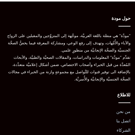
حول مودة
“مودَّة” هي منصَّة باللغة العربيَّة، موجَّهة إلى المتزوِّجين والمقبلين على الزواج
والآباء والأُمَّهات، وتهدف إلى رفع الوعي، ومشاركة المعرفة فيما يخصُّ الصحَّة
الجنسيَّة والصحَّة الإنجابيَّة من منظورٍ علمي.
تقدِّم “مودَّة” المعلومات والدراسات، والمقالات الصحيَّة والطبيَّة، والأبحاث
المُعدَّة من قبل الخبراء وأصحاب الاختصاص، ضمن أشكال إعلاميَّة متعدِّدة،
بالإضافة الى توفير قنوات للتَّواصل مع مجموعةٍ وازنة من الخبراء في مجالات
الصحَّة الجنسيَّة والإنجابيَّة والأُسريَّة.
للاطلاع
من نحن
اتصل بنا
الشركاء