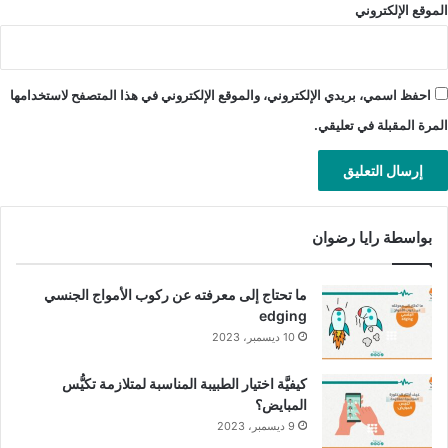
جفاف المهبل: إذا كان السبب هو جفاف المهبل، فيمكنكِ
الموقع الإلكتروني
استخدام مرطب (مزلّق) مهبلي، مع ضرورة استخدام واحد
مصمَّم خصيصًا لهذا الغرض وتجنُّب وضع أي مستحضرات أخرى
في المهبل، وقد يكون من المفيد أن تركّزي أنتِ وزوجكِ على
احفظ اسمي، بريدي الإلكتروني، والموقع الإلكتروني في هذا المتصفح لاستخدامها
المداعبة كونها تزيد من الإثارة أثناء ممارسة الجنس، ممَّا قد
المرة المقبلة في تعليقي.
يساعد في تقليل جفاف المهبل.
حساسيَّة اللاتكس: إذا كنت تعتقد أنك تعاني حساسيَّة من مادة
اللاتكس، فيجب عدم تجاهل الأمر، إذ يمكن أن تزداد الحساسيَّة
سوءًا بمرور الوقت، لذلك يجب تجنُّب ملامسة أي من منتجات
بواسطة رايا رضوان
اللاتكس، بما في ذلك الواقي الذكري مصنوع من اللاتكس،
ويمكنك استبداله بآخر مصنوع من مطاط صناعي أو جلد
ما تحتاج إلى معرفته عن ركوب الأمواج الجنسي
طبيعي، قد تحتاج وبالنسبة للزوجة، فعليها أن تختار مزلِّقًا
edging
مهبليًّا ذا أساس مائي بدلًا من المزلّقات المصنوعة من
10 ديسمبر، 2023
اللاتكس، قد يوصي الطبيب باستخدام قلم حقن إبينفرين
(يُعرف باسم EpiPen) في حالة الإصابة بحساسيَّة لاتكس
كيفيَّة اختيار الطبيبة المناسبة لمتلازمة تكيُّس
شديدة.
المبايض؟
9 ديسمبر، 2023
حساسيَّة الحيوانات المنويَّة: يمكن أن يقي استخدام الواقي