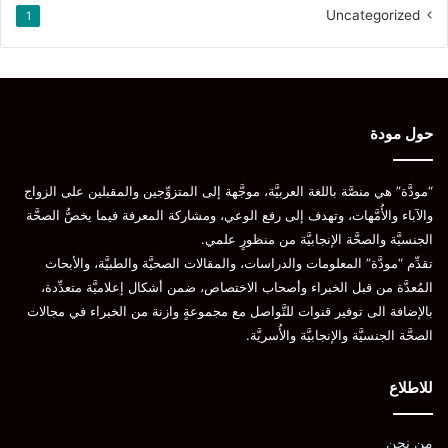
Uncategorized
1
LinkedIn
WhatsApp
Telegram
Pinterest
حول مودة
المصدر
أو إتش إتش آر، 2017.
بقلم آنا رانا، والش ميدكال ميديا، 2020.
دبليو دبليو دي إيه، 2013.
“مودَّة” هي منصَّة باللغة العربيَّة، موجَّهة إلى المتزوِّجين والمقبلين على الزواج
والآباء والأُمَّهات، وتهدف إلى رفع الوعي، ومشاركة المعرفة فيما يخصُّ الصحَّة
الفتيات ذوات الإعاقة العقليَّة
تعقيم
الجنسيَّة والصحَّة الإنجابيَّة من منظورٍ علمي.
تقدِّم “مودَّة” المعلومات والدراسات، والمقالات الصحيَّة والطبيَّة، والأبحاث
وجهة النظر الحقوقيَّة
وجهة النظر الدينيَّة
المُعدَّة من قبل الخبراء وأصحاب الاختصاص، ضمن أشكال إعلاميَّة متعدِّدة،
بالإضافة الى توفير قنوات للتَّواصل مع مجموعةٍ وازنة من الخبراء في مجالات
وجهة النظر القانونيَّة
الصحَّة الجنسيَّة والإنجابيَّة والأُسريَّة.
نسخ الرابط
للاطلاع
من نحن