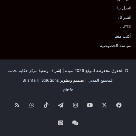
اتصل بنا
الشركاء
الكتّاب
أكتب معنا
سياسة الخصوصية
© الحقوق محفوظة لموقع 2026
مودة
| إشراف وتنفيذ
مركز حكاية لخدمة
المجتمع المدني
| تصميم وتطوير
Brishta IT Solutions
info@
فيسبوك
‫X
‫YouTube
انستقرام
تيلقرام
‫TikTok
واتساب
ملخص
الموقع
Whatsapp
Facebook
RSS